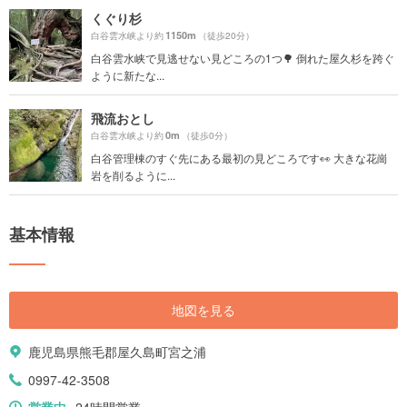
くぐり杉
1150m
白谷雲水峡より約
（徒歩20分）
白谷雲水峡で見逃せない見どころの1つ🌳 倒れた屋久杉を跨ぐ
ように新たな...
飛流おとし
0m
白谷雲水峡より約
（徒歩0分）
白谷管理棟のすぐ先にある最初の見どころです👀 大きな花崗
岩を削るように...
基本情報
地図を見る
鹿児島県熊毛郡屋久島町宮之浦
0997-42-3508