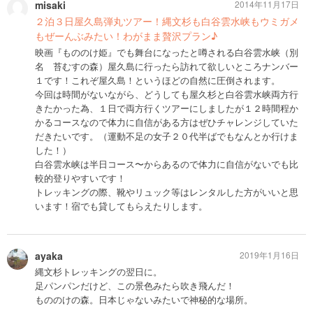
misaki
2014年11月17日
２泊３日屋久島弾丸ツアー！縄文杉も白谷雲水峡もウミガメ
もぜーんぶみたい！わがまま贅沢プラン♪
映画『もののけ姫』でも舞台になったと噂される白谷雲水峡（別
名 苔むすの森）屋久島に行ったら訪れて欲しいところナンバー
１です！これぞ屋久島！というほどの自然に圧倒されます。
今回は時間がないながら、どうしても屋久杉と白谷雲水峡両方行
きたかった為、１日で両方行くツアーにしましたが１２時間程か
かるコースなので体力に自信がある方はぜひチャレンジしていた
だきたいです。（運動不足の女子２０代半ばでもなんとか行けま
した！）
白谷雲水峡は半日コース〜からあるので体力に自信がないでも比
較的登りやすいです！
トレッキングの際、靴やリュック等はレンタルした方がいいと思
います！宿でも貸してもらえたりします。
ayaka
2019年1月16日
縄文杉トレッキングの翌日に。
足パンパンだけど、この景色みたら吹き飛んだ！
もののけの森。日本じゃないみたいで神秘的な場所。