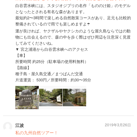
白谷雲水峡には、スタジオジブリの名作「もののけ姫」のモデル
となったとされる有名な森があります。
最短約2〜3時間で楽しめる自然散策コースがあり、足元も比較的
整備されているので雨でも楽しめますよ☂️
運が良ければ、ヤクザルやヤクシカのような屋久島ならではの動
物にも出会えるので、森の中を歩く際はぜひ周辺を注意深く見渡
してみてくださいね。
▼ 宮之浦港から白谷雲水峡へのアクセス
【車】
所要時間 約25分（駐車場の使用料無料）
【路線】
種子島・屋久島交通／まつばんだ交通
片道運賃： 530円／所要時間：約30〜35分
江波
2019年3月26日
私の九州自然ツアー！