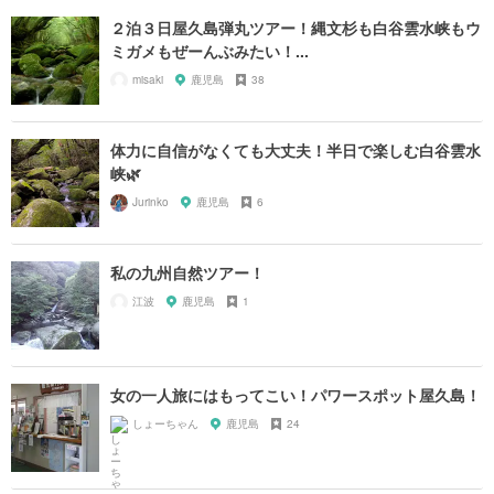
２泊３日屋久島弾丸ツアー！縄文杉も白谷雲水峡もウ
ミガメもぜーんぶみたい！...
misaki
鹿児島
38
体力に自信がなくても大丈夫！半日で楽しむ白谷雲水
峡🌿
Jurinko
鹿児島
6
私の九州自然ツアー！
江波
鹿児島
1
女の一人旅にはもってこい！パワースポット屋久島！
しょーちゃん
鹿児島
24