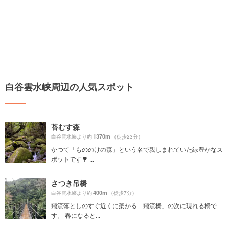
白谷雲水峡周辺の人気スポット
苔むす森
1370m
白谷雲水峡より約
（徒歩23分）
かつて「もののけの森」という名で親しまれていた緑豊かなス
ポットです🌳 ...
さつき吊橋
400m
白谷雲水峡より約
（徒歩7分）
飛流落としのすぐ近くに架かる「飛流橋」の次に現れる橋で
す。 春になると...