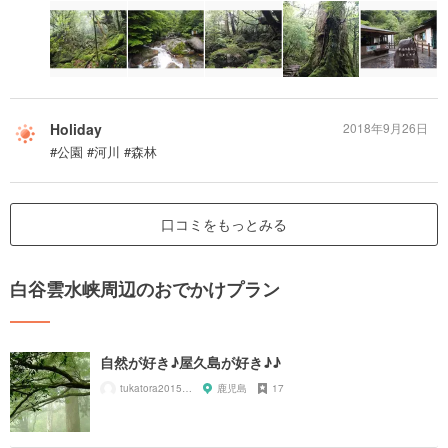
Holiday
2018年9月26日
#公園 #河川 #森林
口コミをもっとみる
白谷雲水峡周辺のおでかけプラン
自然が好き♪屋久島が好き♪♪
tukatora201505
鹿児島
17