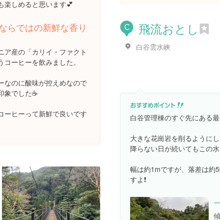
も楽しめると思います💕
飛流おとし
ならではの新鮮な香り
C
白谷雲水峡
ニア産の「カリイ・ファクト
うコーヒーを飲みました。
ーなのに酸味が控えめなので
印象でした☕️
コーヒーって新鮮で良いです
白谷管理棟のすぐ先にある最
大きな花崗岩を削るようにし
降らない日が続いてもこの水
幅は約1mですが、落差は約
すよ❗️