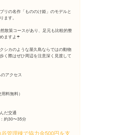
ブリの名作「もののけ姫」のモデルと
ります。
自然散策コースがあり、足元も比較的整
めますよ☂️
クシカのような屋久島ならではの動物
歩く際はぜひ周辺を注意深く見渡して
へのアクセス
使用料無料）
んだ交通
：約30〜35分
白谷管理棟で協力金500円を支