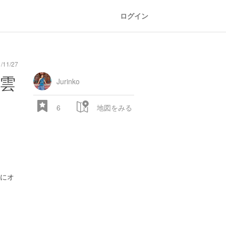
ログイン
11/27
oad
train
comic
mountain
sports
fishing
bbq
fashion
tradition
music
baby
camera
amusement
aquarium
sea
ball
baer
bell
flo
雲
park
Jurinko
6
地図をみる
にオ
28.522 px