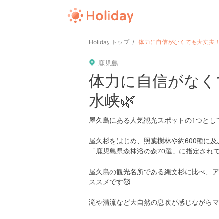
user
pin
tel
time
url
guide
Holiday トップ
体力に自信がなくても大丈夫！
鹿児島
date
child
solitary
pet
driv
体力に自信がなく
水峡🌿
tokyo
kanagawa
osaka
kyoto
hyo
屋久島にある人気観光スポットの1つとし
屋久杉をはじめ、照葉樹林や約600種に
「鹿児島県森林浴の森70選」に指定され
屋久島の観光名所である縄文杉に比べ、ア
ススメです🥰
滝や清流など大自然の息吹が感じながらマ