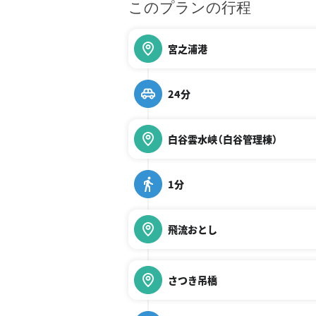
このプランの行程
宮之浦港
24分
白谷雲水峡（白谷管理棟）
1分
飛流おとし
さつき吊橋