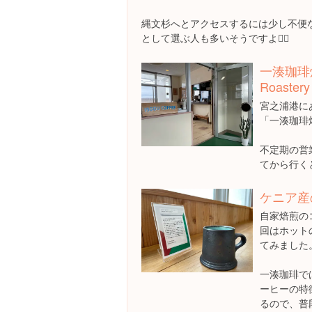
縄文杉へとアクセスするには少し不便
として選ぶ人も多いそうですよ🚶‍♀️
一湊珈琲焙煎
Roastery
宮之浦港に
「一湊珈琲
不定期の営
てから行く
ケニア産
自家焙煎の
回はホット
てみました
一湊珈琲で
ーヒーの特
るので、普