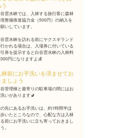
払う
白谷雲水峡では、入林する旅行客に森林
環境整備推進協力金（500円）の納入を
お願いしています。
白谷雲水峡を訪れる前にヤクスギランド
に行かれる場合は、入場券に付いている
割引券を提示すると白谷雲水峡の入林料
300円になりますよ💰
入林前にお手洗いを済ませてお
きましょう
白谷管理棟と最寄りの駐車場の間にはお
洗いがあります🚽
この先にあるお手洗いは、約1時間半ほ
ど歩いたところなので、心配な方は入林
する前にお手洗いに立ち寄っておきまし
ょう。