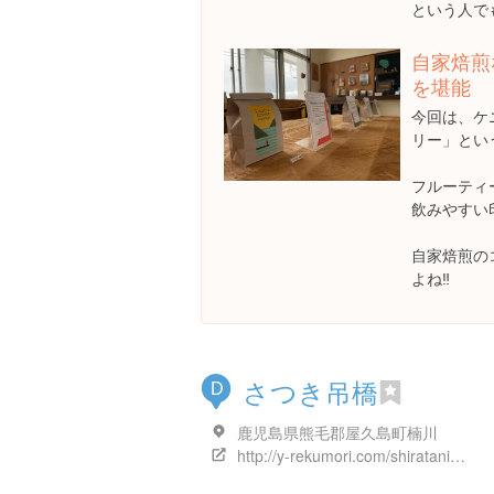
という人で
自家焙煎
を堪能
今回は、ケ
リー」とい
フルーティ
飲みやすい
自家焙煎の
よね‼️
さつき吊橋
D
鹿児島県熊毛郡屋久島町楠川
http://y-rekumori.com/shiratani_map/