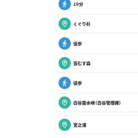
19分
くぐり杉
徒歩
苔むす森
徒歩
白谷雲水峡（白谷管理棟）
宮之浦