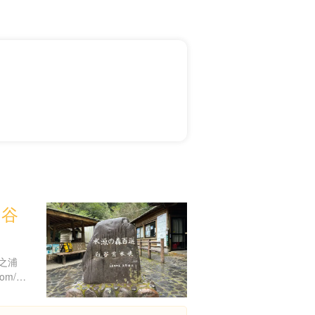
白谷
之浦
http://www.realwave-corp.com/06walk/02/index.htm