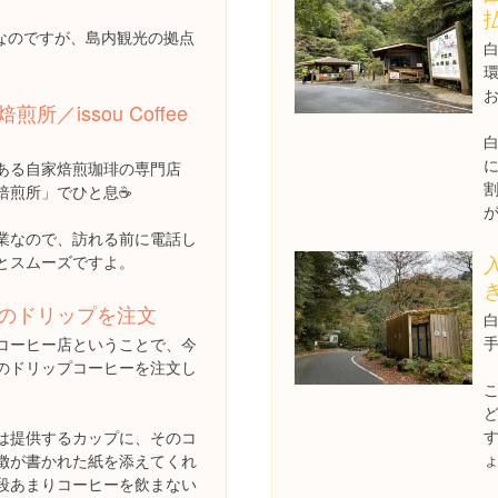
なのですが、島内観光の拠点
所／issou Coffee
ある自家焙煎珈琲の専門店
焙煎所」でひと息☕️
が
業なので、訪れる前に電話し
とスムーズですよ。
のドリップを注文
手
コーヒー店ということで、今
のドリップコーヒーを注文し
。
は提供するカップに、そのコ
徴が書かれた紙を添えてくれ
段あまりコーヒーを飲まない