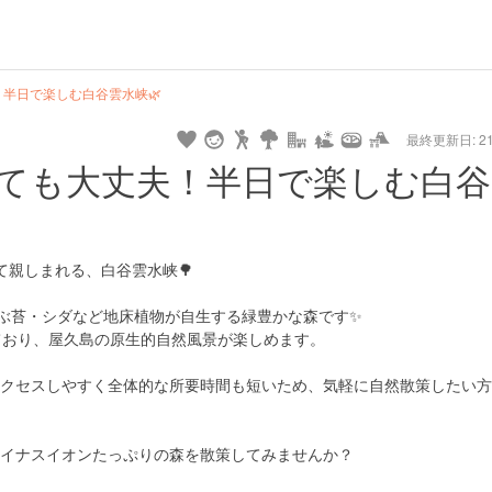
hot
type
star
camera
home
settings
profile
print
rank
mail
lock
calendar
access
半日で楽しむ白谷雲水峡🌿
最終更新日: 21/
e
walking
cycling
nature
stroll
art
camp
history
castle
temple
cafe
gourmet
onsen
outdoor
world
public bath
shopping
general
railr
ても大丈夫！半日で楽しむ白谷
heritage
store
go
て親しまれる、白谷雲水峡🌳
及ぶ苔・シダなど地床植物が自生する緑豊かな森です✨
ており、屋久島の原生的自然風景が楽しめます。
クセスしやすく全体的な所要時間も短いため、気軽に自然散策したい方
イナスイオンたっぷりの森を散策してみませんか？