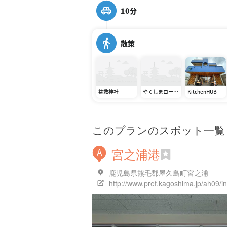
10分
散策
益救神社
やくしまロース
KitchenHUB
ター
Yakushima
Roaster
このプランのスポット一覧
宮之浦港
A
鹿児島県熊毛郡屋久島町宮之浦