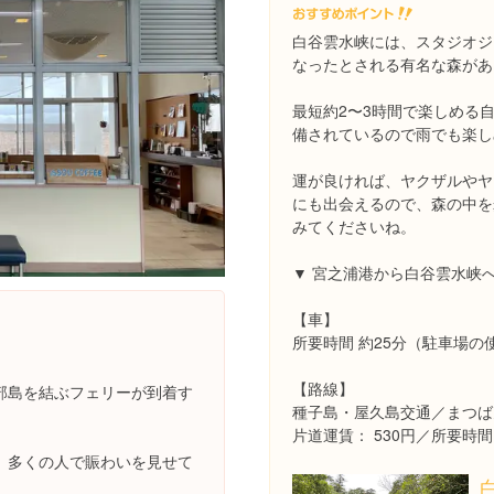
白谷雲水峡には、スタジオジ
なったとされる有名な森があ
最短約2〜3時間で楽しめる
備されているので雨でも楽し
運が良ければ、ヤクザルやヤ
にも出会えるので、森の中を
みてくださいね。
▼ 宮之浦港から白谷雲水峡
【車】
所要時間 約25分（駐車場の
【路線】
部島を結ぶフェリーが到着す
種子島・屋久島交通／まつば
片道運賃： 530円／所要時間
、多くの人で賑わいを見せて