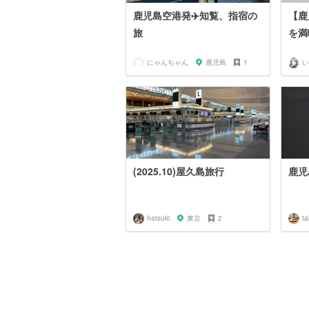
鹿児島空港発✈️知覧、指宿の
【鹿
旅
を満
にゃんちゃん
鹿児島
1
い
(2025.10)屋久島旅行
鹿児
hatsuki
東京
2
t