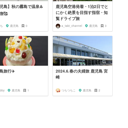
児島】秋の霧島で温泉♨️
鹿児島空港発着・1泊2日でと
にかく絶景を目指す指宿・知
喫🥰
覧ドライブ旅
ち
鹿児島
0
a_tabi_channel
鹿児島
3
島旅行✈️
2024.6.春の夫婦旅 鹿児島 宮
崎
abby
鹿児島
1
つちつちこ
鹿児島
2