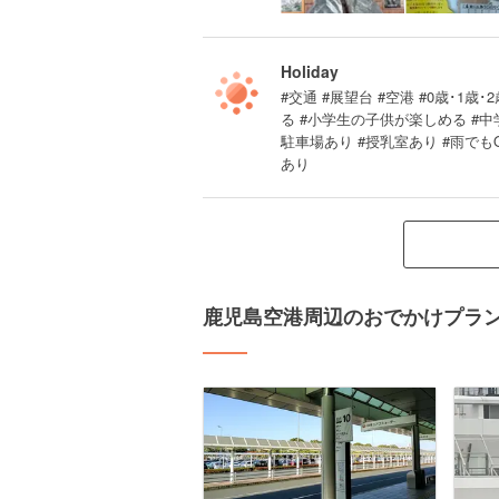
Holiday
#交通 #展望台 #空港 #0歳･1歳･
る #小学生の子供が楽しめる #
駐車場あり #授乳室あり #雨でも
あり
鹿児島空港周辺のおでかけプラ