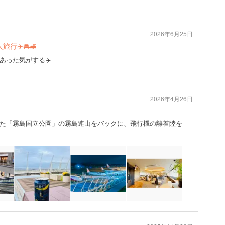
2026年6月25日
行✈️🚘🚄
あった気がする✈️
2026年4月26日
た「霧島国立公園」の霧島連山をバックに、飛行機の離着陸を