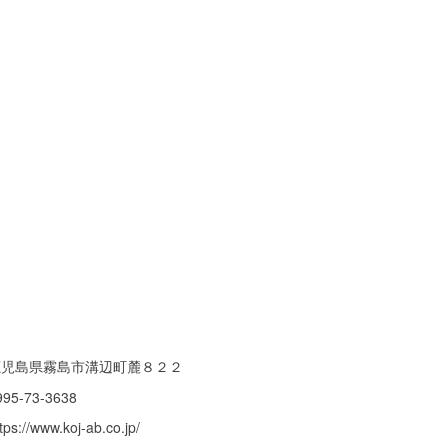
鹿児島県霧島市溝辺町麓８２２
995-73-3638
tps://www.koj-ab.co.jp/