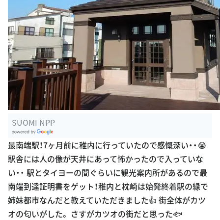
SUOMI NPP
G
最南端駅！7ヶ月前に稚内に行っていたので感慨深い・・😭
oogle Plac
駅舎には人の像が天井にあって怖かったので入っていな
es
い・・ 駅とタイヨーの間ぐらいに観光案内所があるので最
南端到達証明書をゲット！稚内と枕崎は始発終着駅の縁で
姉妹都市なんだと教えていただきました👍 街全体がカツ
オの匂いがした。 さすがカツオの街だと思った🐟