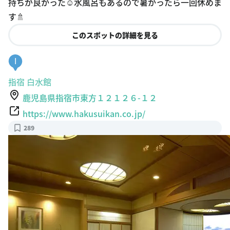
持ちが良かった☺️水風呂もあるので暑かったら一回休めま
す🚿
このスポットの詳細を見る
I
指宿 白水館
鹿児島県指宿市東方１２１２６-１２
https://www.hakusuikan.co.jp/
289