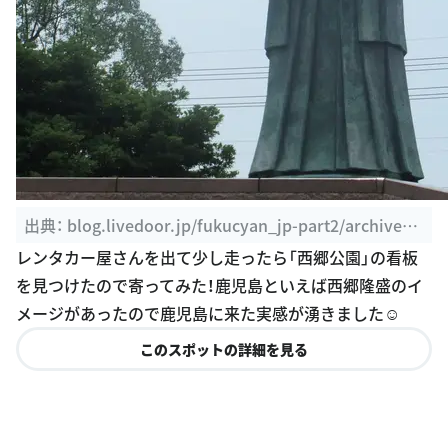
出典：
blog.livedoor.jp/fukucyan_jp-part2/archives/
1476407.html
レンタカー屋さんを出て少し走ったら「西郷公園」の看板
を見つけたので寄ってみた！鹿児島といえば西郷隆盛のイ
メージがあったので鹿児島に来た実感が湧きました☺️
このスポットの詳細を見る