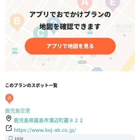
このプランのスポット一覧
A
鹿児島空港
鹿児島県霧島市溝辺町麓８２２
https://www.koj-ab.co.jp/
1430