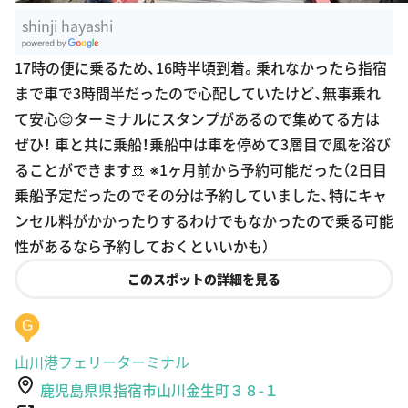
shinji hayashi
G
17時の便に乗るため、16時半頃到着。乗れなかったら指宿
oogle Plac
まで車で3時間半だったので心配していたけど、無事乗れ
es
て安心😌ターミナルにスタンプがあるので集めてる方は
ぜひ！ 車と共に乗船！乗船中は車を停めて3層目で風を浴び
ることができます🚢 ※1ヶ月前から予約可能だった（2日目
乗船予定だったのでその分は予約していました、特にキャ
ンセル料がかかったりするわけでもなかったので乗る可能
性があるなら予約しておくといいかも）
このスポットの詳細を見る
G
山川港フェリーターミナル
鹿児島県県指宿市山川金生町３８-１