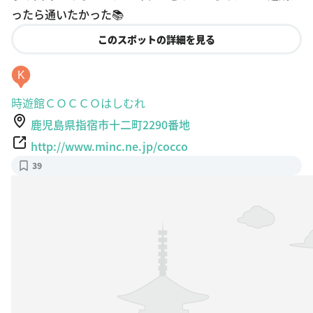
es
ったら通いたかった📚
このスポットの詳細を見る
K
時遊館ＣＯＣＣＯはしむれ
鹿児島県指宿市十二町2290番地
http://www.minc.ne.jp/cocco
39