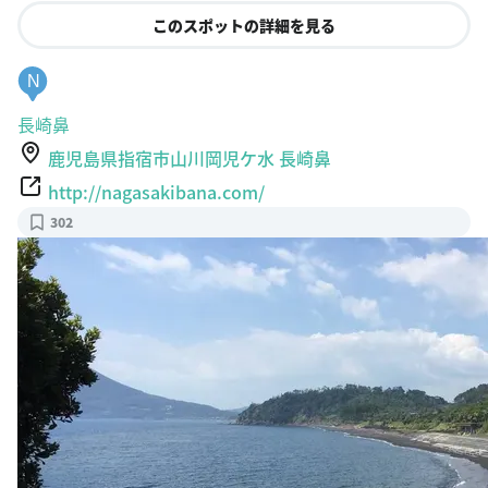
このスポットの詳細を見る
N
長崎鼻
鹿児島県指宿市山川岡児ケ水 長崎鼻
http://nagasakibana.com/
302