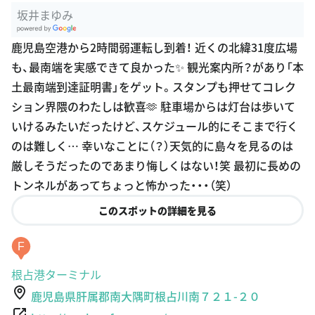
坂井まゆみ
G
鹿児島空港から2時間弱運転し到着！ 近くの北緯31度広場
oogle Plac
も、最南端を実感できて良かった✨ 観光案内所？があり「本
es
土最南端到達証明書」をゲット。スタンプも押せてコレク
ション界隈のわたしは歓喜🫶 駐車場からは灯台は歩いて
いけるみたいだったけど、スケジュール的にそこまで行く
のは難しく… 幸いなことに（？）天気的に島々を見るのは
厳しそうだったのであまり悔しくはない！笑 最初に長めの
トンネルがあってちょっと怖かった・・・（笑）
このスポットの詳細を見る
F
根占港ターミナル
鹿児島県肝属郡南大隅町根占川南７２１-２０