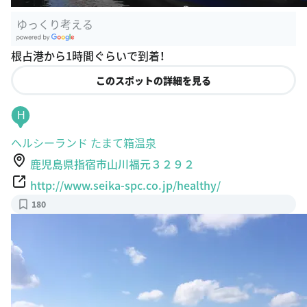
ゆっくり考える
G
根占港から1時間ぐらいで到着！
oogle Plac
es
このスポットの詳細を見る
H
ヘルシーランド たまて箱温泉
鹿児島県指宿市山川福元３２９２
http://www.seika-spc.co.jp/healthy/
180