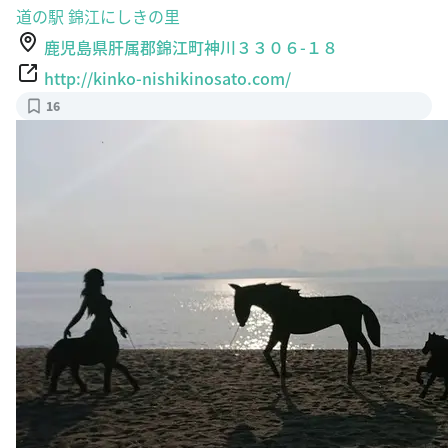
道の駅 錦江にしきの里
鹿児島県肝属郡錦江町神川３３０６-１８
http://kinko-nishikinosato.com/
16