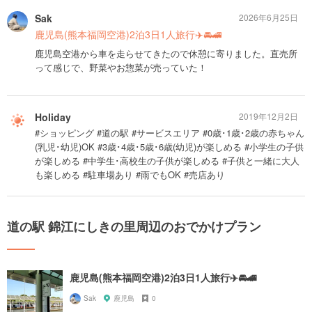
Sak
2026年6月25日
鹿児島(熊本福岡空港)2泊3日1人旅行✈️🚘🚄
鹿児島空港から車を走らせてきたので休憩に寄りました。直売所
って感じで、野菜やお惣菜が売っていた！
Holiday
2019年12月2日
#ショッピング #道の駅 #サービスエリア #0歳･1歳･2歳の赤ちゃん
(乳児･幼児)OK #3歳･4歳･5歳･6歳(幼児)が楽しめる #小学生の子供
が楽しめる #中学生･高校生の子供が楽しめる #子供と一緒に大人
も楽しめる #駐車場あり #雨でもOK #売店あり
道の駅 錦江にしきの里周辺のおでかけプラン
鹿児島(熊本福岡空港)2泊3日1人旅行✈️🚘🚄
Sak
鹿児島
0