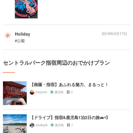
Holiday
2019年3月17日
#公園
セントラルパーク指宿周辺のおでかけプラン
【南薩・指宿】あふれる魅力、まるっと！
masumo
鹿児島
4
【ドライブ】指宿&鹿児島1泊2日の旅🚗💨
youkeyA
鹿児島
7