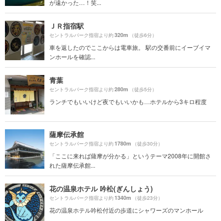
が遠かった…！笑...
ＪＲ指宿駅
320m
セントラルパーク指宿より約
（徒歩6分）
車を返したのでここからは電車旅。 駅の交番前にイーブイマ
ンホールを確認...
青葉
280m
セントラルパーク指宿より約
（徒歩5分）
ランチでもいいけど夜でもいいかも…ホテルから3キロ程度
薩摩伝承館
1780m
セントラルパーク指宿より約
（徒歩30分）
「ここに来れば薩摩が分かる」というテーマ2008年に開館さ
れた薩摩伝承館...
花の温泉ホテル 吟松(ぎんしょう)
1340m
セントラルパーク指宿より約
（徒歩23分）
花の温泉ホテル吟松付近の歩道にシャワーズのマンホール