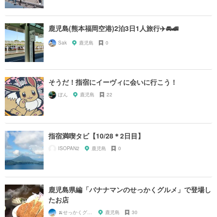
鹿児島(熊本福岡空港)2泊3日1人旅行✈️🚘🚄
Sak
鹿児島
0
そうだ！指宿にイーヴィに会いに行こう！
ぽん
鹿児島
22
指宿満喫タビ【10/28＊2日目】
ISOPAN2
鹿児島
0
鹿児島県編「バナナマンのせっかくグルメ」で登場し
たお店
🍌せっかくグルメまにあ🍌
鹿児島
30