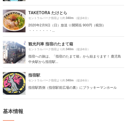
TAKETORA たけとら
340m
セントラルパーク指宿より約
（徒歩6分）
2020年2月9日（日）放送 ☆開聞岳 900円（税別）
・・・・・・・...
観光列車 指宿のたまて箱
340m
セントラルパーク指宿より約
（徒歩6分）
指宿への旅は、「指宿のたまて箱」から始まります！ 鹿児島
中央駅から指宿駅...
指宿駅
340m
セントラルパーク指宿より約
（徒歩6分）
指宿駅西側（指宿駅前広場の裏）にブラッキーマンホール
基本情報