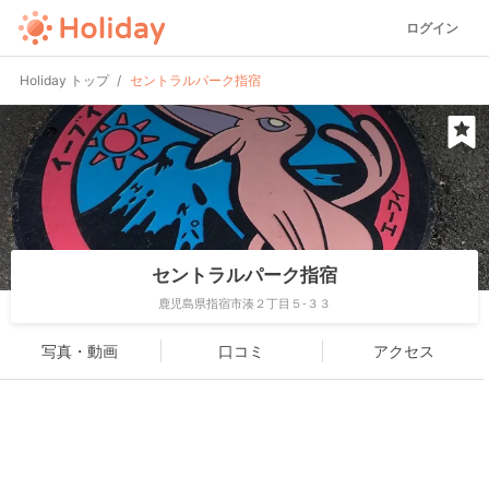
ログイン
Holiday トップ
セントラルパーク指宿
セントラルパーク指宿
鹿児島県指宿市湊２丁目５-３３
写真・動画
口コミ
アクセス