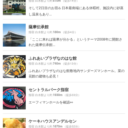
810m
指宿 白水館より約
（徒歩14分）
そして2日目のお宿♨️ 日本最南端にある休暇村。施設内に砂蒸
し温泉もあり...
薩摩伝承館
180m
指宿 白水館より約
（徒歩4分）
「ここに来れば薩摩が分かる」というテーマ2008年に開館さ
れた薩摩伝承館...
ふれあいプラザなのはな館
740m
指宿 白水館より約
（徒歩13分）
ふれあいプラザなのはな館敷地内サンダーズマンホール。菜の
花館の建物も必見！
セントラルパーク指宿
1930m
指宿 白水館より約
（徒歩33分）
エーフィマンホールを確認👀
ケーキハウスアンデルセン
1870m
指宿 白水館より約
（徒歩32分）