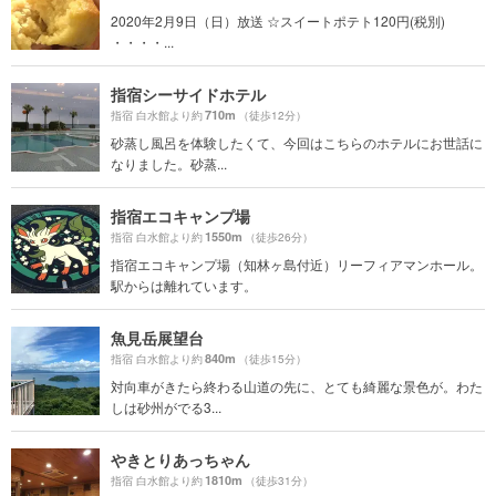
2020年2月9日（日）放送 ☆スイートポテト120円(税別)
・・・・...
指宿シーサイドホテル
710m
指宿 白水館より約
（徒歩12分）
砂蒸し風呂を体験したくて、今回はこちらのホテルにお世話に
なりました。砂蒸...
指宿エコキャンプ場
1550m
指宿 白水館より約
（徒歩26分）
指宿エコキャンプ場（知林ヶ島付近）リーフィアマンホール。
駅からは離れています。
魚見岳展望台
840m
指宿 白水館より約
（徒歩15分）
対向車がきたら終わる山道の先に、とても綺麗な景色が。わた
しは砂州がでる3...
やきとりあっちゃん
1810m
指宿 白水館より約
（徒歩31分）