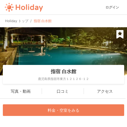
ログイン
Holiday トップ
指宿 白水館
指宿 白水館
鹿児島県指宿市東方１２１２６-１２
写真・動画
口コミ
アクセス
料金・空室をみる