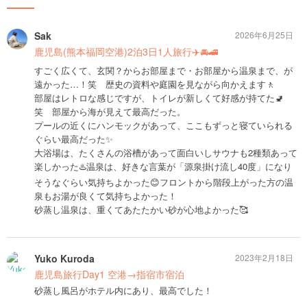
Sak
2026年6月25日
鹿児島(熊本福岡空港)2泊3日1人旅行✈️🚘🚄
すごく広くて、玄関？からお部屋まで・お部屋から温泉まで、が
遠かった…！笑 歴史の資料や庭園を見ながら向かえます🚶
部屋はレトロな感じですが、トイレが新しくて好感が持てた🚽
笑 部屋から海が見えて最高だった。
プールの近くにハンモックがあって、ここもずっと寝ていられる
ぐらい最高だった✨
大浴場は、たくさんの浴槽があって面白いしサウナも2種類あって
楽しかった♨️温泉は、好きな言葉が「源泉掛け流し40度」になり
そうなぐらい気持ちよかった😊フロントから階段上がった方の温
泉もお湯が良くて気持ちよかった！
砂蒸し温泉は、重くてあたたかい砂が心地よかった🥰
Yuko Kuroda
2023年2月18日
鹿児島旅行Day1 空港→指宿市宿泊
砂蒸し風呂がホテル内にあり、最高でした！