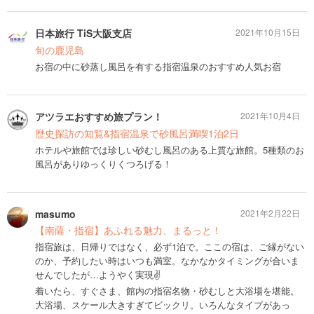
日本旅行 TiS大阪支店
2021年10月15日
旬の鹿児島
お宿の中に砂蒸し風呂を有する指宿温泉のおすすめ人気お宿
アツラエおすすめ旅プラン！
2021年10月4日
歴史探訪の知覧&指宿温泉で砂風呂満喫1泊2日
ホテルや旅館では珍しい砂むし風呂のある上質な旅館。5種類のお
風呂がありゆっくりくつろげる！
masumo
2021年2月22日
【南薩・指宿】あふれる魅力、まるっと！
指宿旅は、日帰りではなく、必ず1泊で。ここの宿は、ご縁がない
のか、予約したい時はいつも満室。なかなかタイミングが合いま
せんでしたが…ようやく実現✌
着いたら、すぐさま、館内の指宿名物・砂むしと大浴場を堪能。
大浴場、スケール大きすぎてビックリ。いろんなタイプがあっ