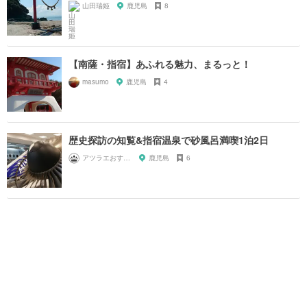
山田瑞姫
鹿児島
8
【南薩・指宿】あふれる魅力、まるっと！
masumo
鹿児島
4
歴史探訪の知覧&指宿温泉で砂風呂満喫1泊2日
アツラエおすすめ旅プラン！
鹿児島
6