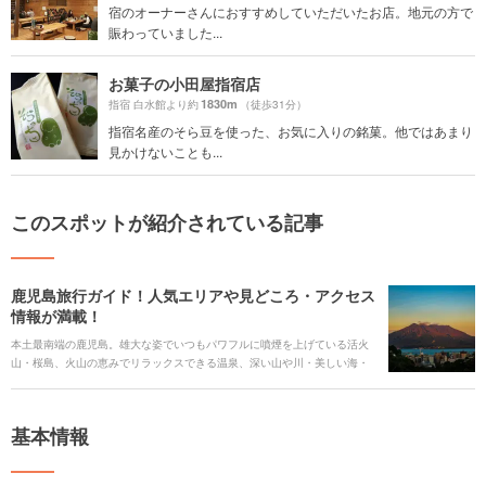
宿のオーナーさんにおすすめしていただいたお店。地元の方で
賑わっていました...
お菓子の小田屋指宿店
1830m
指宿 白水館より約
（徒歩31分）
指宿名産のそら豆を使った、お気に入りの銘菓。他ではあまり
見かけないことも...
このスポットが紹介されている記事
鹿児島旅行ガイド！人気エリアや見どころ・アクセス
情報が満載！
本土最南端の鹿児島。雄大な姿でいつもパワフルに噴煙を上げている活火
山・桜島、火山の恵みでリラックスできる温泉、深い山や川・美しい海・
植物が生み出す絶景など、南国の大自然を近くに感じながらの旅ができま
す。 また、日本神話を肌で感じられるパワースポット、幕末・明治の近代
の歴史遺産スポット、鹿児島ならではのご当地グルメまで、足を運びたい
基本情報
スポットがたくさんです。今回は、見どころや人気の観光スポット、グル
メやアクセス情報、ホテルまで、鹿児島旅行の全てをご紹介します！