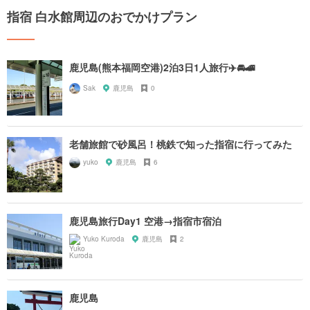
指宿 白水館周辺のおでかけプラン
鹿児島(熊本福岡空港)2泊3日1人旅行✈️🚘🚄
Sak
鹿児島
0
老舗旅館で砂風呂！桃鉄で知った指宿に行ってみた
yuko
鹿児島
6
鹿児島旅行Day1 空港→指宿市宿泊
Yuko Kuroda
鹿児島
2
鹿児島