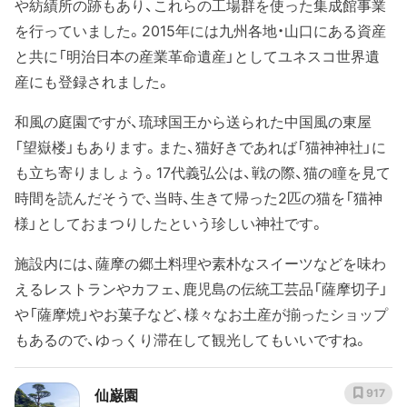
や紡績所の跡もあり、これらの工場群を使った集成館事業
を行っていました。2015年には九州各地・山口にある資産
と共に「明治日本の産業革命遺産」としてユネスコ世界遺
産にも登録されました。
和風の庭園ですが、琉球国王から送られた中国風の東屋
「望嶽楼」もあります。また、猫好きであれば「猫神神社」に
も立ち寄りましょう。17代義弘公は、戦の際、猫の瞳を見て
時間を読んだそうで、当時、生きて帰った2匹の猫を「猫神
様」としておまつりしたという珍しい神社です。
施設内には、薩摩の郷土料理や素朴なスイーツなどを味わ
えるレストランやカフェ、鹿児島の伝統工芸品「薩摩切子」
や「薩摩焼」やお菓子など、様々なお土産が揃ったショップ
もあるので、ゆっくり滞在して観光してもいいですね。
仙巌園
917