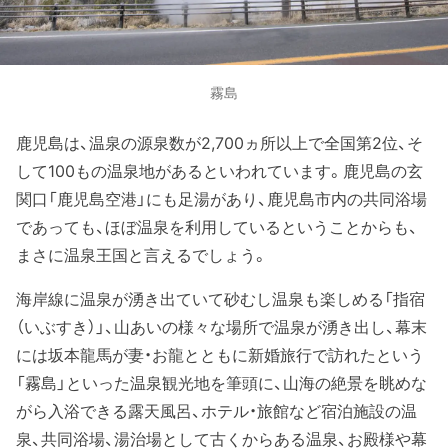
霧島
鹿児島は、温泉の源泉数が2,700ヵ所以上で全国第2位、そ
して100もの温泉地があるといわれています。鹿児島の玄
関口「鹿児島空港」にも足湯があり、鹿児島市内の共同浴場
であっても、ほぼ温泉を利用しているということからも、
まさに温泉王国と言えるでしょう。
海岸線に温泉が湧き出ていて砂むし温泉も楽しめる「指宿
（いぶすき）」、山あいの様々な場所で温泉が湧き出し、幕末
には坂本龍馬が妻・お龍とともに新婚旅行で訪れたという
「霧島」といった温泉観光地を筆頭に、山海の絶景を眺めな
がら入浴できる露天風呂、ホテル・旅館など宿泊施設の温
泉、共同浴場、湯治場として古くからある温泉、お殿様や幕