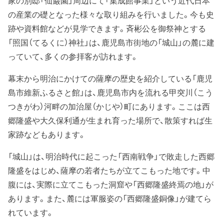
家の別邸「仙巌園」周辺にて「集成館事業」という近代日本
の産業の礎となった様々な取り組みを行いました。今も史
跡や資料館などが見学できます。斉彬公を御祭神とする
「照国（てるくに）神社」は、鹿児島市街地の「城山」の麓に建
っていて、多くの参拝客が訪れます。
幕末から明治にかけての薩摩の歴史を紹介している「鹿児
島市維新ふるさと館」は、鹿児島市内を流れる甲突川（こう
つきがわ）河畔の加治屋（かじや）町にあります。ここは西
郷隆盛や大久保利通が生まれ育った場所で、散策すれば生
家跡などもあります。
「城山」は、明治時代に起こった「西南戦争」で敗走した西郷
隆盛をはじめ、薩摩の若者たちが立てこもった地です。中
腹には、実際に立てこもった洞窟や「西郷隆盛終焉の地」が
あります。また、麓には軍服姿の「西郷隆盛銅像」が建てら
れています。