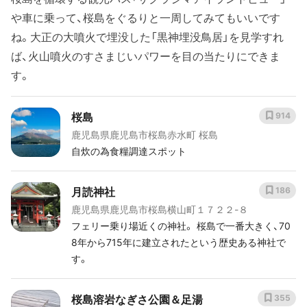
や車に乗って、桜島をぐるりと一周してみてもいいです
ね。大正の大噴火で埋没した「黒神埋没鳥居」を見学すれ
ば、火山噴火のすさまじいパワーを目の当たりにできま
す。
桜島
914
鹿児島県鹿児島市桜島赤水町 桜島
自炊の為食糧調達スポット
月読神社
186
鹿児島県鹿児島市桜島横山町１７２２-８
フェリー乗り場近くの神社。 桜島で一番大きく、70
8年から715年に建立されたという歴史ある神社で
す。
桜島溶岩なぎさ公園＆足湯
355