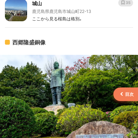
城山
35
鹿児島県鹿児島市城山町22-13
ここから見る桜島は格別。
西郷隆盛銅像