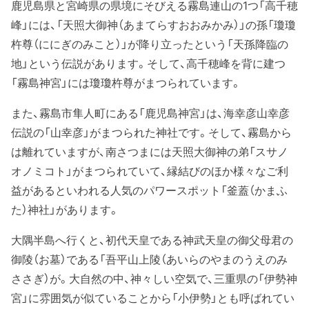
鹿児島県と宮崎県の県境にそびえる霧島連山の1つ「高千穂
峰」には、「天照大御神（あまてらすおおみかみ）」の孫「瓊瓊
杵尊（ににぎのみこと）」が降り立ったという「天孫降臨の
地」という伝説があります。そして、高千穂峰を背に建つ
「霧島神宮」には瓊瓊杵尊がまつられています。
また、霧島市隼人町にある「鹿児島神宮」は、海幸彦山幸彦
伝説の「山幸彦」がまつられた神社です。そして、霧島から
は離れていますが、南さつまには天照大御神の弟「スサノ
オノミコト」がまつられていて、縁結びのほか様々なご利
益があるといわれる人気のパワースポット「釜蓋（かまふ
た）神社」があります。
大隅半島へ行くと、初代天皇である神武天皇の御父母君の
御陵（お墓）である「吾平山上陵（あいらのやまのうえのみ
ささぎ）が。大自然の中、神々しい空気で、三重県の「伊勢神
宮」に雰囲気が似ていることから「小伊勢」とも呼ばれてい