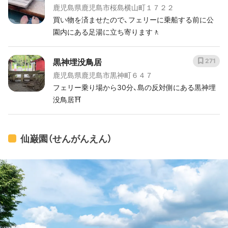
鹿児島県鹿児島市桜島横山町１７２２
買い物を済ませたので、フェリーに乗船する前に公
園内にある足湯に立ち寄ります🚶
黒神埋没鳥居
271
鹿児島県鹿児島市黒神町６４７
フェリー乗り場から30分、島の反対側にある黒神埋
没鳥居⛩️
仙巌園（せんがんえん）