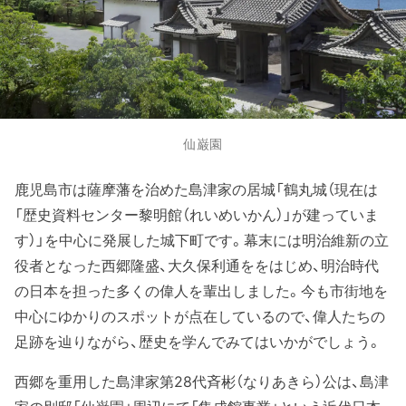
仙巌園
鹿児島市は薩摩藩を治めた島津家の居城「鶴丸城（現在は
「歴史資料センター黎明館（れいめいかん）」が建っていま
す）」を中心に発展した城下町です。幕末には明治維新の立
役者となった西郷隆盛、大久保利通ををはじめ、明治時代
の日本を担った多くの偉人を輩出しました。今も市街地を
中心にゆかりのスポットが点在しているので、偉人たちの
足跡を辿りながら、歴史を学んでみてはいかがでしょう。
西郷を重用した島津家第28代斉彬（なりあきら）公は、島津