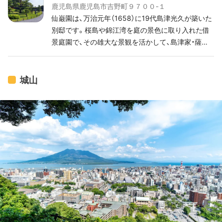
鹿児島県鹿児島市吉野町９７００-１
仙巌園は、万治元年（1658）に19代島津光久が築いた
別邸です。桜島や錦江湾を庭の景色に取り入れた借
景庭園で、その雄大な景観を活かして、島津家・薩摩
藩の迎賓館のような存在だったそうです。
城山