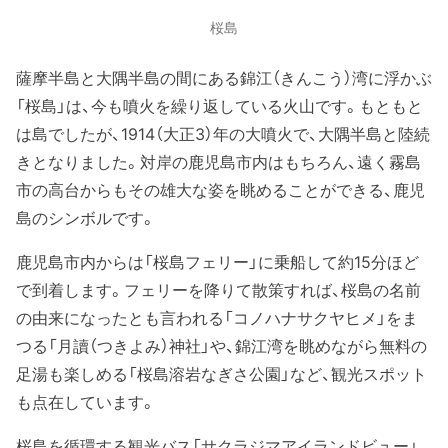
桜島
薩摩半島と大隅半島の間にある錦江（きんこう）湾に浮かぶ
「桜島」は、今も噴火を繰り返している火山です。もともと
は島でしたが、1914（大正3）年の大噴火で、大隅半島と陸続
きとなりました。対岸の鹿児島市内はもちろん、遠く霧島
市の高台からもその雄大な姿を眺めることができる、鹿児
島のシンボルです。
鹿児島市内からは「桜島フェリー」に乗船して約15分ほど
で到着します。フェリーを降りて散策すれば、桜島の名前
の由来になったとも言われる「コノハナサクヤヒメ」をま
つる「月讀（つきよみ）神社」や、錦江湾を眺めながら無料の
足湯も楽しめる「桜島溶岩なぎさ公園」など、観光スポット
も点在しています。
桜島を循環する観光バス「サクラジマアイランドビュー」