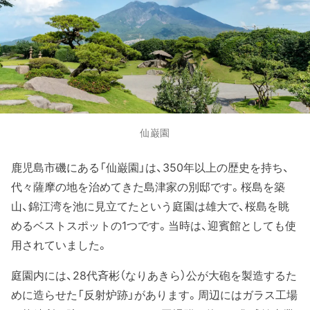
仙巌園
鹿児島市磯にある「仙巌園」は、350年以上の歴史を持ち、
代々薩摩の地を治めてきた島津家の別邸です。桜島を築
山、錦江湾を池に見立てたという庭園は雄大で、桜島を眺
めるベストスポットの1つです。当時は、迎賓館としても使
用されていました。
庭園内には、28代斉彬（なりあきら）公が大砲を製造するた
めに造らせた「反射炉跡」があります。周辺にはガラス工場