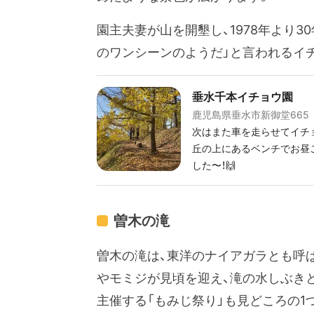
園主夫妻が山を開墾し、1978年より
のワンシーンのようだ」と言われるイ
垂水千本イチョウ園
鹿児島県垂水市新御堂665
次はまた車を走らせてイチョ
丘の上にあるベンチでお昼ご
した〜！🙌
曽木の滝
曽木の滝は、東洋のナイアガラとも呼ばれ
やモミジが見頃を迎え、滝の水しぶき
主催する「もみじ祭り」も見どころの1