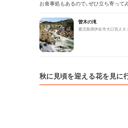
お食事処もあるので、ぜひ立ち寄って
曽木の滝
鹿児島県伊佐市大口宮人６
秋に見頃を迎える花を見に行