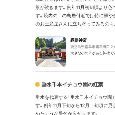
景が続きます。例年11月初旬頃より色
す。境内の二の鳥居付近では特に鮮や
のお土産屋さんに立ち寄ってみるのも
霧島神宮
鹿児島県霧島市霧島田口２
大きな杉の木がある神社です
垂水千本イチョウ園の紅葉
垂水を代表する「垂水千本イチョウ園」
す。例年11月下旬から12月上旬頃に
めたような景色が広がります。