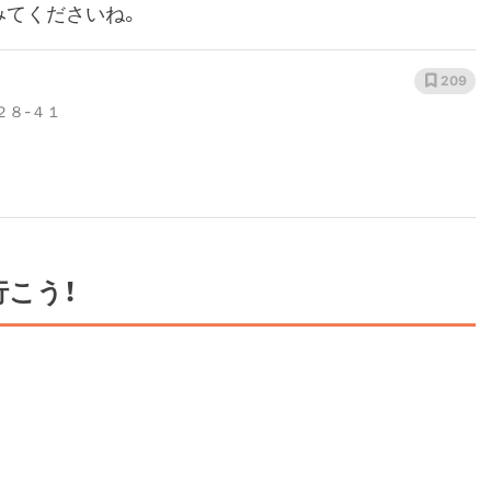
みてくださいね。
209
２８-４１
こう！