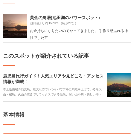
黄金の鳥居(池田湖のパワースポット)
1570m
池田湖より約
（徒歩27分）
お金持ちになりたいのでやってきました。 手作り感溢れる神
社でした⛩️
このスポットが紹介されている記事
鹿児島旅行ガイド！人気エリアや見どころ・アクセス
情報が満載！
本土最南端の鹿児島。雄大な姿でいつもパワフルに噴煙を上げている活火
山・桜島、火山の恵みでリラックスできる温泉、深い山や川・美しい海・
植物が生み出す絶景など、南国の大自然を近くに感じながらの旅ができま
す。 また、日本神話を肌で感じられるパワースポット、幕末・明治の近代
の歴史遺産スポット、鹿児島ならではのご当地グルメまで、足を運びたい
基本情報
スポットがたくさんです。今回は、見どころや人気の観光スポット、グル
メやアクセス情報、ホテルまで、鹿児島旅行の全てをご紹介します！