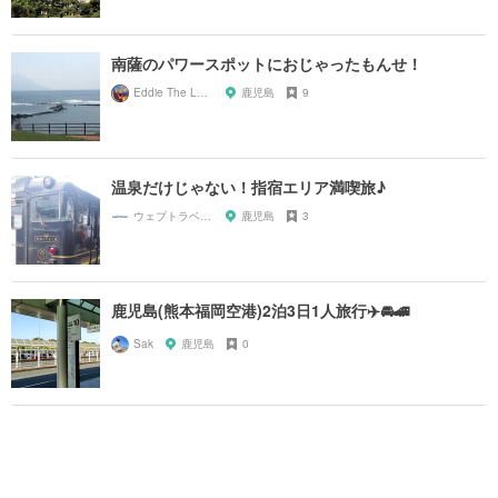
南薩のパワースポットにおじゃったもんせ！
Eddie The Legacy
鹿児島
9
温泉だけじゃない！指宿エリア満喫旅♪
ウェブトラベル 若林
鹿児島
3
鹿児島(熊本福岡空港)2泊3日1人旅行✈️🚘🚄
Sak
鹿児島
0