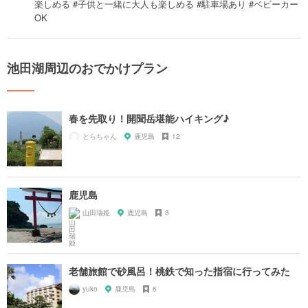
楽しめる #子供と一緒に大人も楽しめる #駐車場あり #ベビーカー
OK
池田湖周辺のおでかけプラン
春を先取り！開聞岳堪能ハイキング♪
とらちゃん
鹿児島
12
鹿児島
山田瑞姫
鹿児島
8
老舗旅館で砂風呂！桃鉄で知った指宿に行ってみた
yuko
鹿児島
6