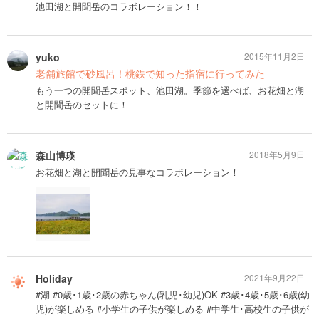
池田湖と開聞岳のコラボレーション！！
yuko
2015年11月2日
老舗旅館で砂風呂！桃鉄で知った指宿に行ってみた
もう一つの開聞岳スポット、池田湖。季節を選べば、お花畑と湖
と開聞岳のセットに！
森山博瑛
2018年5月9日
お花畑と湖と開聞岳の見事なコラボレーション！
Holiday
2021年9月22日
#湖 #0歳･1歳･2歳の赤ちゃん(乳児･幼児)OK #3歳･4歳･5歳･6歳(幼
児)が楽しめる #小学生の子供が楽しめる #中学生･高校生の子供が