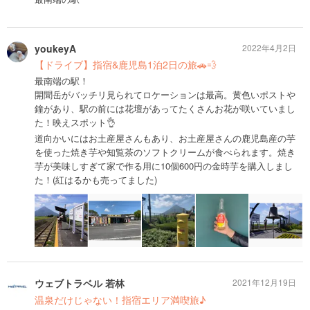
youkeyA
2022年4月2日
【ドライブ】指宿&鹿児島1泊2日の旅🚗💨
最南端の駅！
開聞岳がバッチリ見られてロケーションは最高。黄色いポストや
鐘があり、駅の前には花壇があってたくさんお花が咲いていまし
た！映えスポット👌
道向かいにはお土産屋さんもあり、お土産屋さんの鹿児島産の芋
を使った焼き芋や知覧茶のソフトクリームが食べられます。焼き
芋が美味しすぎて家で作る用に10個600円の金時芋を購入しまし
た！(紅はるかも売ってました)
ウェブトラベル 若林
2021年12月19日
温泉だけじゃない！指宿エリア満喫旅♪