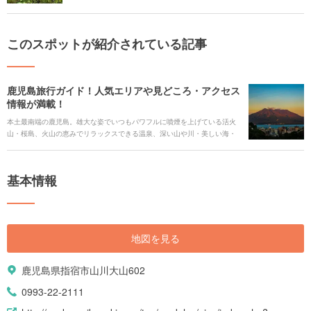
このスポットが紹介されている記事
鹿児島旅行ガイド！人気エリアや見どころ・アクセス
情報が満載！
本土最南端の鹿児島。雄大な姿でいつもパワフルに噴煙を上げている活火
山・桜島、火山の恵みでリラックスできる温泉、深い山や川・美しい海・
植物が生み出す絶景など、南国の大自然を近くに感じながらの旅ができま
す。 また、日本神話を肌で感じられるパワースポット、幕末・明治の近代
の歴史遺産スポット、鹿児島ならではのご当地グルメまで、足を運びたい
基本情報
スポットがたくさんです。今回は、見どころや人気の観光スポット、グル
メやアクセス情報、ホテルまで、鹿児島旅行の全てをご紹介します！
地図を見る
鹿児島県指宿市山川大山602
0993-22-2111