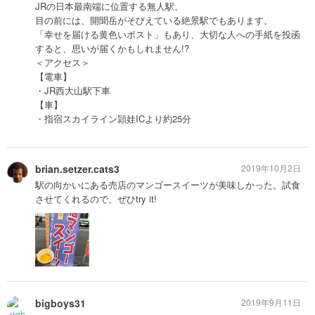
JRの日本最南端に位置する無人駅。
目の前には、開聞岳がそびえている絶景駅でもあります。
「幸せを届ける黄色いポスト」もあり、大切な人への手紙を投函
すると、思いが届くかもしれません!?
＜アクセス＞
【電車】
・JR西大山駅下車
【車】
・指宿スカイライン頴娃ICより約25分
brian.setzer.cats3
2019年10月2日
駅の向かいにある売店のマンゴースイーツが美味しかった。試食
させてくれるので、ぜひtry it!
bigboys31
2019年9月11日