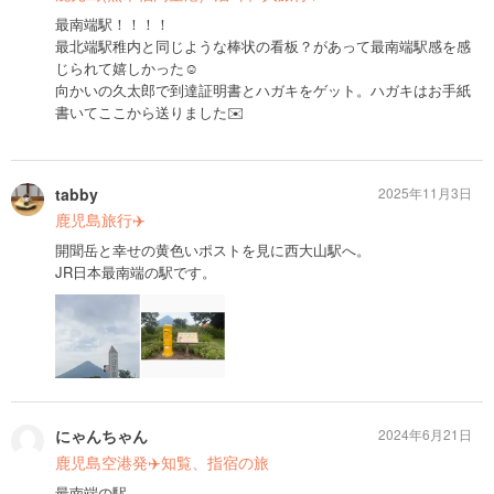
最南端駅！！！！
最北端駅稚内と同じような棒状の看板？があって最南端駅感を感
じられて嬉しかった☺️
向かいの久太郎で到達証明書とハガキをゲット。ハガキはお手紙
書いてここから送りました✉️
tabby
2025年11月3日
鹿児島旅行✈️
開聞岳と幸せの黄色いポストを見に西大山駅へ。
JR日本最南端の駅です。
にゃんちゃん
2024年6月21日
鹿児島空港発✈️知覧、指宿の旅
最南端の駅