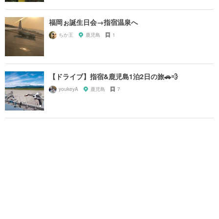
福岡ぉ誕生日会→指宿温泉へ
ちか王
鹿児島
1
【ドライブ】指宿&鹿児島1泊2日の旅🚗💨
youkeyA
鹿児島
7