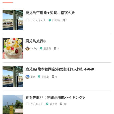
鹿児島空港発✈️知覧、指宿の旅
にゃんちゃん
鹿児島
1
鹿児島旅行✈️
tabby
鹿児島
1
鹿児島(熊本福岡空港)2泊3日1人旅行✈️🚘🚄
Sak
鹿児島
0
春を先取り！開聞岳堪能ハイキング♪
とらちゃん
鹿児島
12