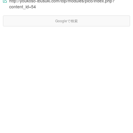
http://youkoso-ibusuki.com/top/modules/pico/index.php?
content_id=54
Googleで検索