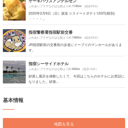
ケーキハウスアンデルセン
1190m
ふれあいプラザなのはな館より約
（徒歩20分）
2020年2月9日（日）放送 ☆スイートポテト120円(税別)
・・・・...
指宿警察署指宿駅前交番
1980m
ふれあいプラザなのはな館より約
（徒歩33分）
JR指宿駅前の交番前の歩道にイーブイのマンホールがありま
す。
指宿シーサイドホテル
840m
ふれあいプラザなのはな館より約
（徒歩15分）
砂蒸し風呂を体験したくて、今回はこちらのホテルにお世話に
なりました。砂蒸...
基本情報
地図を見る