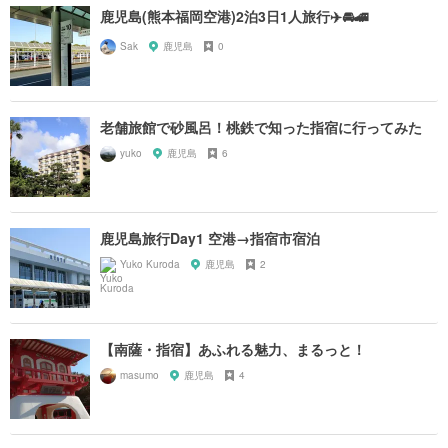
鹿児島(熊本福岡空港)2泊3日1人旅行✈️🚘🚄
Sak
鹿児島
0
老舗旅館で砂風呂！桃鉄で知った指宿に行ってみた
yuko
鹿児島
6
鹿児島旅行Day1 空港→指宿市宿泊
Yuko Kuroda
鹿児島
2
【南薩・指宿】あふれる魅力、まるっと！
masumo
鹿児島
4