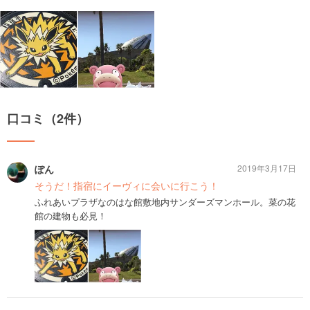
口コミ（2件）
ぽん
2019年3月17日
そうだ！指宿にイーヴィに会いに行こう！
ふれあいプラザなのはな館敷地内サンダーズマンホール。菜の花
館の建物も必見！