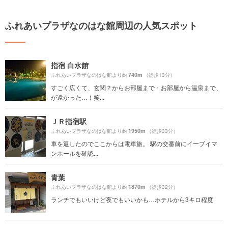
ふれあいプラザなのはな館周辺の人気スポット
指宿 白水館
740m
ふれあいプラザなのはな館より約
（徒歩13分）
すごく広くて、玄関？からお部屋まで・お部屋から温泉まで、
が遠かった…！笑...
ＪＲ指宿駅
1950m
ふれあいプラザなのはな館より約
（徒歩33分）
車を返したのでここからは電車旅。 駅の交番前にイーブイマ
ンホールを確認...
青葉
1870m
ふれあいプラザなのはな館より約
（徒歩32分）
ランチでもいいけど夜でもいいかも…ホテルから3キロ程度