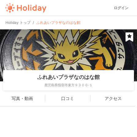
ログイン
Holiday トップ
ふれあいプラザなのはな館
ふれあいプラザなのはな館
鹿児島県指宿市東方９３００-１
写真・動画
口コミ
アクセス