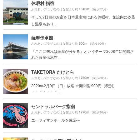
休暇村 指宿
1310m
ふれあいプラザなのはな館より約
（徒歩22分）
そして2日目のお宿♨️ 日本最南端にある休暇村。施設内に砂蒸
し温泉もあり...
薩摩伝承館
600m
ふれあいプラザなのはな館より約
（徒歩10分）
「ここに来れば薩摩が分かる」というテーマ2008年に開館さ
れた薩摩伝承館...
TAKETORA たけとら
1760m
ふれあいプラザなのはな館より約
（徒歩30分）
2020年2月9日（日）放送 ☆開聞岳 900円（税別）
・・・・・・・...
セントラルパーク指宿
1770m
ふれあいプラザなのはな館より約
（徒歩30分）
エーフィマンホールを確認👀