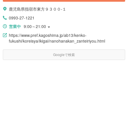
鹿児島県指宿市東方９３００-１
0993-27-1221
営業中
9:00～21:00
https://www.pref.kagoshima.jp/ab13/kenko-
fukushi/koreisya/ikigai/nanohanakan_zanteiriyou.html
Googleで検索