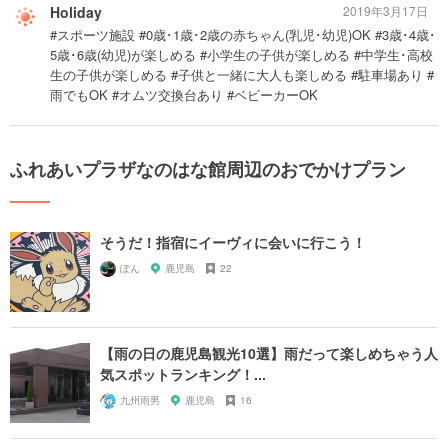
Holiday
2019年3月17日
#スポーツ施設 #0歳･1歳･2歳の赤ちゃん(乳児･幼児)OK #3歳･4歳･
5歳･6歳(幼児)が楽しめる #小学生の子供が楽しめる #中学生･高校
生の子供が楽しめる #子供と一緒に大人も楽しめる #駐車場あり #
雨でもOK #オムツ交換台あり #ベビーカーOK
ふれあいプラザなのはな館周辺のおでかけプラン
そうだ！指宿にイーヴィに会いに行こう！
ぽん
鹿児島
22
【雨の日の鹿児島観光10選】雨だって楽しめちゃう人
気スポットランキング！...
九州雨男
鹿児島
16