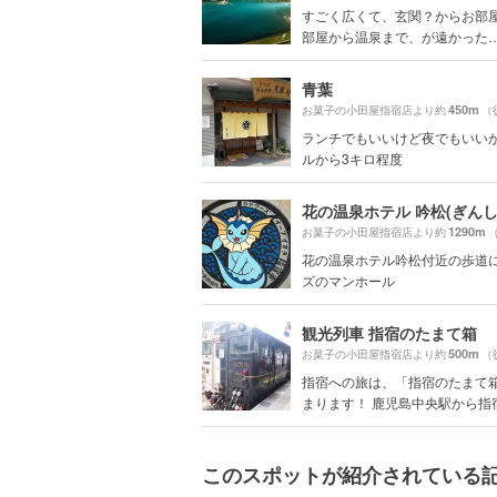
すごく広くて、玄関？からお部
部屋から温泉まで、が遠かった…！
青葉
450m
お菓子の小田屋指宿店より約
（
ランチでもいいけど夜でもいい
ルから3キロ程度
花の温泉ホテル 吟松(ぎんし
1290m
お菓子の小田屋指宿店より約
花の温泉ホテル吟松付近の歩道
ズのマンホール
観光列車 指宿のたまて箱
500m
お菓子の小田屋指宿店より約
（
指宿への旅は、「指宿のたまて
まります！ 鹿児島中央駅から指宿駅
このスポットが紹介されている