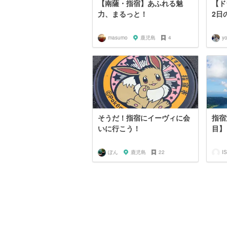
【南薩・指宿】あふれる魅
【ド
力、まるっと！
2日の
masumo
鹿児島
4
y
そうだ！指宿にイーヴィに会
指宿
いに行こう！
目】
ぽん
鹿児島
22
I