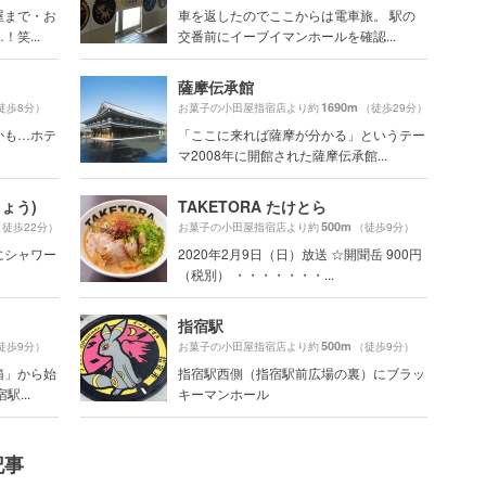
屋まで・お
車を返したのでここからは電車旅。 駅の
笑...
交番前にイーブイマンホールを確認...
薩摩伝承館
1690m
徒歩8分）
お菓子の小田屋指宿店より約
（徒歩29分）
かも…ホテ
「ここに来れば薩摩が分かる」というテー
マ2008年に開館された薩摩伝承館...
ょう)
TAKETORA たけとら
500m
（徒歩22分）
お菓子の小田屋指宿店より約
（徒歩9分）
にシャワー
2020年2月9日（日）放送 ☆開聞岳 900円
（税別） ・・・・・・・...
指宿駅
500m
徒歩9分）
お菓子の小田屋指宿店より約
（徒歩9分）
箱」から始
指宿駅西側（指宿駅前広場の裏）にブラッ
...
キーマンホール
記事