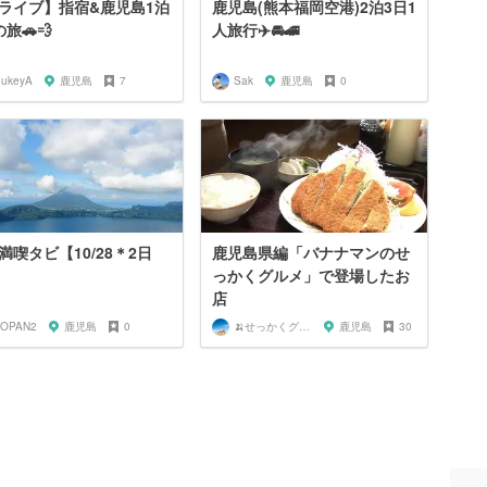
ライブ】指宿&鹿児島1泊
鹿児島(熊本福岡空港)2泊3日1
旅🚗💨
人旅行✈️🚘🚄
oukeyA
鹿児島
7
Sak
鹿児島
0
満喫タビ【10/28＊2日
鹿児島県編「バナナマンのせ
っかくグルメ」で登場したお
店
SOPAN2
鹿児島
0
🍌せっかくグルメまにあ🍌
鹿児島
30