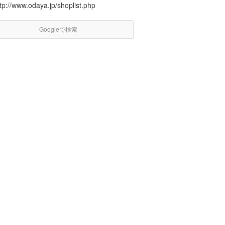
tp://www.odaya.jp/shoplist.php
Googleで検索