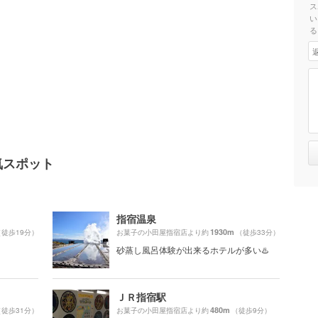
ス
い
る
気スポット
指宿温泉
1930m
（徒歩19分）
お菓子の小田屋指宿店より約
（徒歩33分）
砂蒸し風呂体験が出来るホテルが多い♨️
ＪＲ指宿駅
480m
（徒歩31分）
お菓子の小田屋指宿店より約
（徒歩9分）