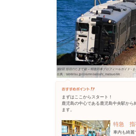
第2回 指宿のたまて箱 – 特急列車プロフィールガイド - おや
出典：
tabitetsu.jp/column/satoshi_matsuo/66
まずはここからスタート！
鹿児島の中心である鹿児島中央駅から
ます。
特急 指
車内も綺麗