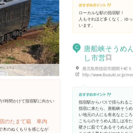
ローカルな駅の指宿駅！
人もそれほど多くなく、ゆっ
います。
唐船峡そうめ
C
し市営
鹿児島県指宿市開聞十町５
じコラム ...
約1時間かけて指宿駅に向かい
指宿駅からバスで揺られるこ
指宿に来たら、唐船峡そうめ
い地元の人にも有名なところ
宿のたまて箱 車内
こちらのそうめん流しは冷た
硬さに茹でてあるそうめんが
で木のぬくもりを感じなが