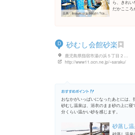
ら、きれい
だかこころ
出典：
ibusuki.or.jp/blog01/?cat=23
砂むし会館砂楽
D
鹿児島県指宿市湯の浜５丁目２５-１８
http://www11.ocn.ne.jp/~saraku/
おなかがいっぱいになったあとには、
砂むし温泉は、浴衣のまま砂の上に寝て
分くらい温かい砂を感じます。
砂蒸し温
砂蒸し温泉