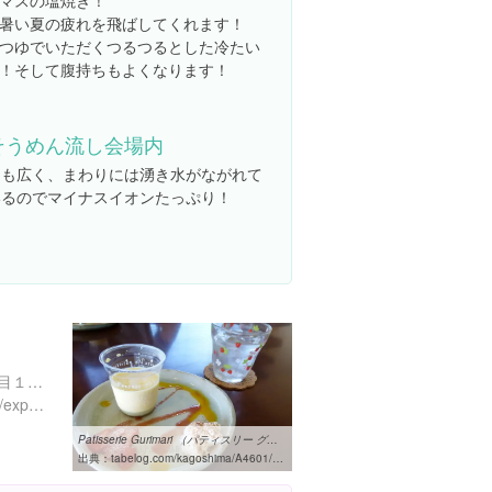
マスの塩焼き！
暑い夏の疲れを飛ばしてくれます！
つゆでいただくつるつるとした冷たい
！そして腹持ちもよくなります！
そうめん流し会場内
中も広く、まわりには湧き水がながれて
いるのでマイナスイオンたっぷり！
鹿児島県指宿市大牟礼２丁目１８-１２
https://www.instagram.com/explore/locations/1851915728359167
Patisserie Gurimari （パティスリー グリマリ） - 指宿/ケーキ [食べログ]
出典：
tabelog.com/kagoshima/A4601/A460102/46006453