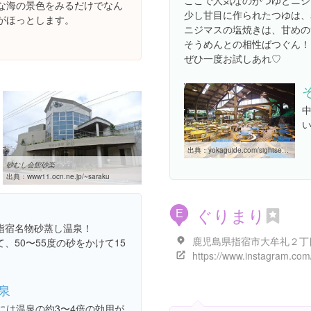
ここで人気なのがつゆとニジ
な海の景色をみるだけでなん
少し甘目に作られたつゆは、
がほっとします。
ニジマスの塩焼きは、甘めの
そうめんとの相性ばつぐん！
ぜひ一度お試しあれ♡
出典：
yokaguide.com/sightseeing/1747.html
砂むし会館砂楽
出典：
www11.ocn.ne.jp/~saraku
ぐりまり
E
指宿名物砂蒸し温泉！
、50〜55度の砂をかけて15
泉
には温泉の約3〜4倍の効用が