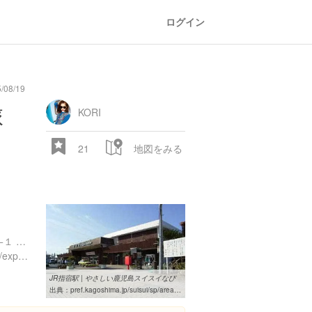
ログイン
08/19
oad
train
comic
mountain
sports
fishing
bbq
fashion
tradition
music
baby
camera
amusement
aquarium
sea
ball
baer
bell
flo
旅
park
KORI
21
地図をみる
鹿児島県指宿市湊１丁目１−１ ＪＲ指宿駅
https://www.instagram.com/explore/locations/252571403
28.522 px
JR指宿駅 | やさしい鹿児島スイスイなび
出典：
pref.kagoshima.jp/suisui/sp/area/minamisatuma/18581