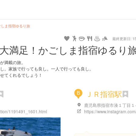
hot
type
star
camera
home
settings
profile
print
rank
mail
lock
calendar
access
ごしま指宿ゆるり旅
最終更新日: 15/
e
walking
cycling
nature
stroll
art
camp
history
castle
temple
cafe
gourmet
onsen
outdoor
world
public bath
shopping
general
railr
大満足！かごしま指宿ゆるり
heritage
store
go
が満載の旅。
し。家族で行っても良し。一人で行っても良し。
せてくれるでしょう！
ＪＲ指宿駅
B
tation/1191491_1601.html