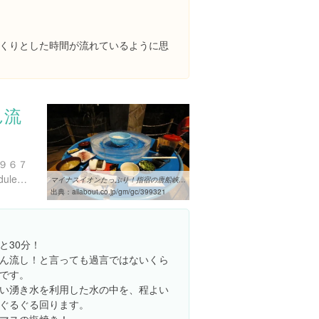
くりとした時間が流れているように思
ん流
９６７
http://www.ibusuki.or.jp/modules/xfsection/article.php?articleid=37
マイナスイオンたっぷり！指宿の唐船峡そうめん流し [鹿児島の観光 ...
出典：
allabout.co.jp/gm/gc/399321
と30分！
ん流し！と言っても過言ではないくら
です。
い湧き水を利用した水の中を、程よい
ぐるぐる回ります。