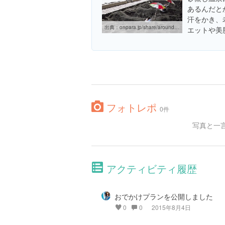
あるんだと
汗をかき、
出典：
onpara.jp/share/around/QG005/99_index.html
エットや美
フォトレポ
0件
写真と一
アクティビティ履歴
おでかけプランを公開しました
0
0
2015年8月4日