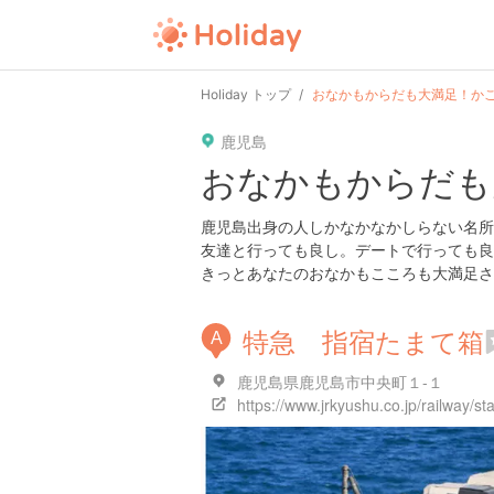
user
pin
tel
time
url
guide
Holiday トップ
おなかもからだも大満足！か
鹿児島
date
child
solitary
pet
driv
おなかもからだも
tokyo
kanagawa
osaka
kyoto
hyo
鹿児島出身の人しかなかなかしらない名所
友達と行っても良し。デートで行っても良
きっとあなたのおなかもこころも大満足さ
特急 指宿たまて箱
A
鹿児島県鹿児島市中央町１-１
https://www.jrkyushu.co.jp/railway/s