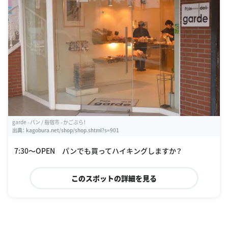
garde - パン / 指宿市 - かごぶら！
出典：
kagobura.net/shop/shop.shtml?s=901
7:30〜OPEN パンでも買ってハイキングしますか？
このスポットの詳細を見る