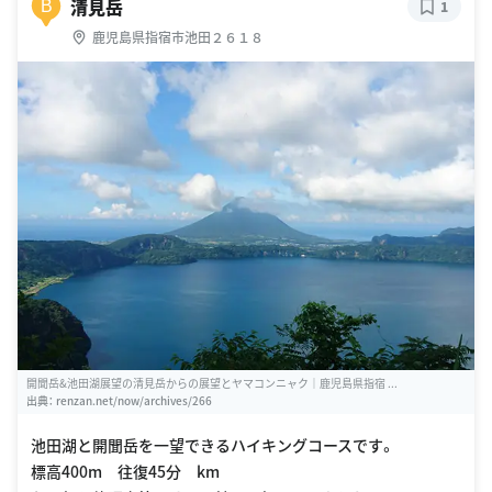
清見岳
B
1
鹿児島県指宿市池田２６１８
開聞岳&池田湖展望の清見岳からの展望とヤマコンニャク｜鹿児島県指宿 ...
出典：
renzan.net/now/archives/266
池田湖と開聞岳を一望できるハイキングコースです。
標高400m 往復45分 km