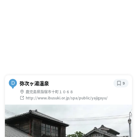
弥次ヶ湯温泉
D
9
鹿児島県指宿市十町１０６８
http://www.ibusuki.or.jp/spa/public/yajigayu/