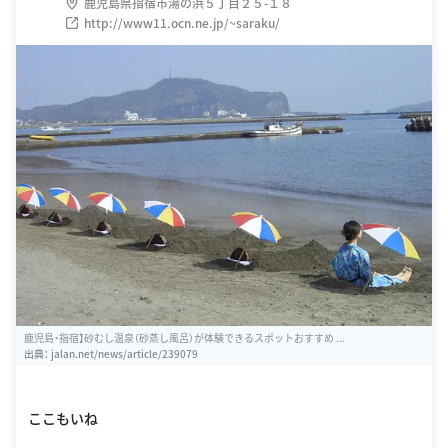
鹿児島県指宿市湯の浜５丁目２５-１８
http://www11.ocn.ne.jp/~saraku/
鹿児島・指宿】砂むし温泉（砂蒸し風呂）が体験できるスポットおすすめ ...
出典：
jalan.net/news/article/239079