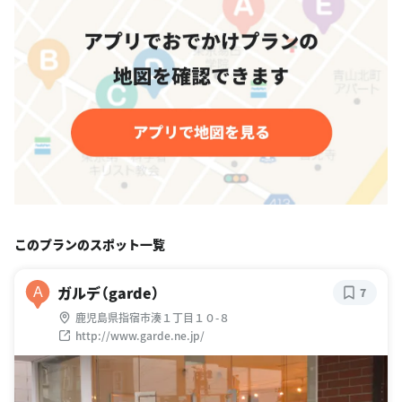
このプランのスポット一覧
ガルデ（garde）
A
7
鹿児島県指宿市湊１丁目１０-８
http://www.garde.ne.jp/