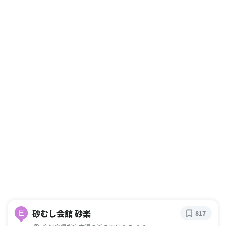
砂むし会館 砂楽
E
817