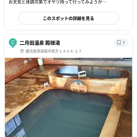
お天気と体調次第でオヤツ持って行ってみようか…
このスポットの詳細を見る
二月田温泉 殿様湯
C
7
鹿児島県指宿市西方１４０８-２７