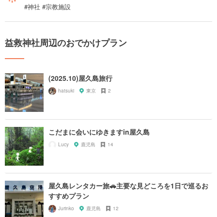
#神社 #宗教施設
益救神社周辺のおでかけプラン
(2025.10)屋久島旅行
hatsuki
東京
2
こだまに会いにゆきますin屋久島
Lucy
鹿児島
14
屋久島レンタカー旅🚗主要な見どころを1日で巡るお
すすめプラン
Jurinko
鹿児島
12