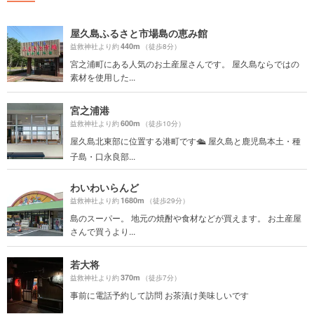
屋久島ふるさと市場島の恵み館
440m
益救神社より約
（徒歩8分）
宮之浦町にある人気のお土産屋さんです。 屋久島ならではの
素材を使用した...
宮之浦港
600m
益救神社より約
（徒歩10分）
屋久島北東部に位置する港町です🛳 屋久島と鹿児島本土・種
子島・口永良部...
わいわいらんど
1680m
益救神社より約
（徒歩29分）
島のスーパー。 地元の焼酎や食材などが買えます。 お土産屋
さんで買うより...
若大将
370m
益救神社より約
（徒歩7分）
事前に電話予約して訪問 お茶漬け美味しいです