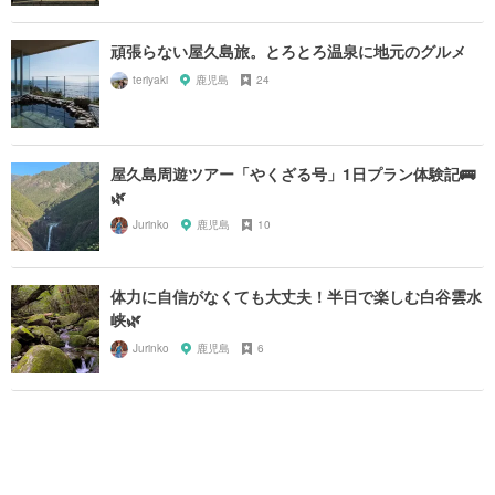
頑張らない屋久島旅。とろとろ温泉に地元のグルメ
teriyaki
鹿児島
24
屋久島周遊ツアー「やくざる号」1日プラン体験記🚌
🌿
Jurinko
鹿児島
10
体力に自信がなくても大丈夫！半日で楽しむ白谷雲水
峡🌿
Jurinko
鹿児島
6