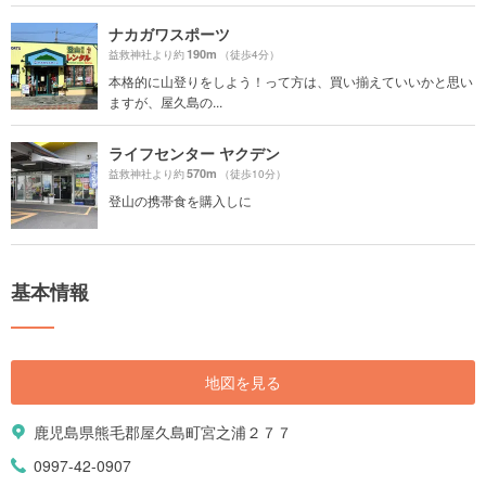
ナカガワスポーツ
190m
益救神社より約
（徒歩4分）
本格的に山登りをしよう！って方は、買い揃えていいかと思い
ますが、屋久島の...
ライフセンター ヤクデン
570m
益救神社より約
（徒歩10分）
登山の携帯食を購入しに
基本情報
地図を見る
鹿児島県熊毛郡屋久島町宮之浦２７７
0997-42-0907