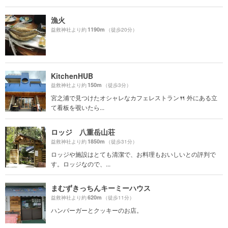
漁火
1190m
益救神社より約
（徒歩20分）
KitchenHUB
150m
益救神社より約
（徒歩3分）
宮之浦で見つけたオシャレなカフェレストラン🍴 外にある立
て看板を覗いたら...
ロッジ 八重岳山荘
1850m
益救神社より約
（徒歩31分）
ロッジや施設はとても清潔で、お料理もおいしいとの評判で
す。ロッジなので、...
まむずきっちんキーミーハウス
620m
益救神社より約
（徒歩11分）
ハンバーガーとクッキーのお店。