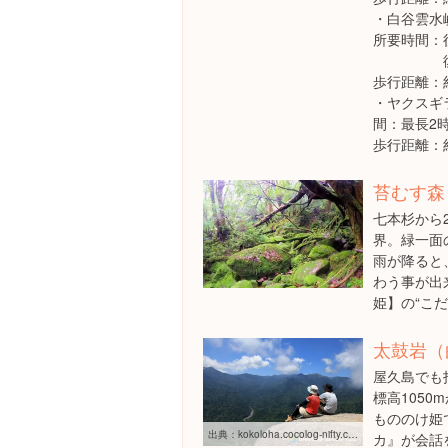
・白谷雲水
所要時間：
復路1
歩行距離：
・ヤクスギ
間：最長2時
歩行距離：
苔むす森
七本杉から
界。緑一面の
雨が降ると
わう事が出
姫】の“こだ
太鼓岩（
屋久島でも
標高105
もののけ姫
出典：
kokoloha.cocolog-nifty.com/blog/2011/07/post-3a20.html
カ』が会話