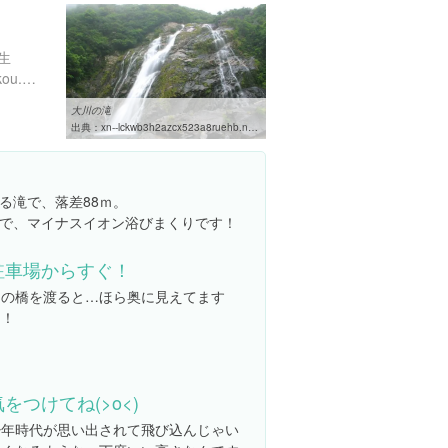
生
http://www.kagoshima-kankou.com/guide/10704/
大川の滝
出典：
xn--lckwb3h2azcx523a8ruehb.net/oogawa
る滝で、落差88ｍ。
で、マイナスイオン浴びまくりです！
駐車場からすぐ！
この橋を渡ると…ほら奥に見えてます
よ！
気をつけてね(>o<)
少年時代が思い出されて飛び込んじゃい