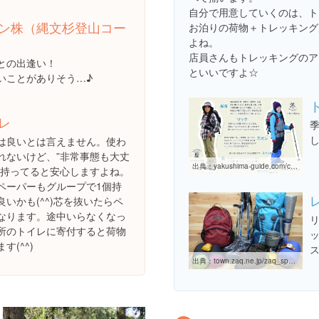
自分で用意していくのは、ト
ン株（縄文杉登山コー
お泊りの荷物＋トレッキング
よね。
店員さんもトレッキングのア
との出逢い！
といいですよ☆
いことがありそう…♪
レ
は良いとは言えません。使わ
れないけど、”非常事態も大丈
出典：
yakushima-guide.com/check
て持ってると安心しますよね。
ペーパーもグループで1個持
いかも(^^)芯を抜いたらペ
なります。途中いらなくなっ
所のトイレに寄付すると荷物
す(^^)
出典：
town.zaq.ne.jp/zaq_spot/nearSpot/spot_id/24630141749/type/api