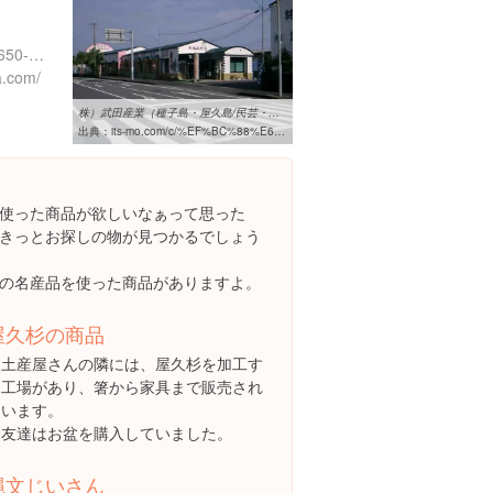
鹿児島県熊毛郡屋久町安房650-18
a.com/
株）武田産業（種子島・屋久島/民芸・観光・その他製品）の施設情報 ...
出典：
its-mo.com/c/%EF%BC%88%E6%A0%AA%EF%BC%89%E6%AD%A6%E7%94%B0%E7%94%A3%E6%A5%AD/DIDX_DKE,5874176
使った商品が欲しいなぁって思った
きっとお探しの物が見つかるでしょう
の名産品を使った商品がありますよ。
屋久杉の商品
お土産屋さんの隣には、屋久杉を加工す
る工場があり、箸から家具まで販売され
ています。
お友達はお盆を購入していました。
縄文じいさん