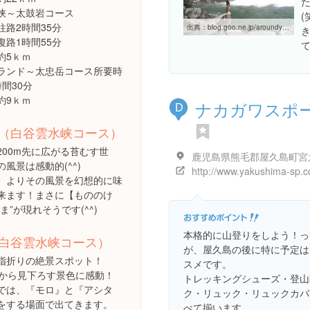
峡～太鼓岩コース
(
往路2時間35分
出典：
blog.goo.ne.jp/aroundyakushima/e/78e36610e0aa5ee274630c139418795b
時間55分
約5ｋｍ
ランド～太忠岳コース所要時
間30分
約9ｋｍ
ナカガワスポ
D
（白谷雲水峡コース）
200m先に広がる苔むす世
風景は感動的(^^)
http://www.yakushima-sp.
、よりその風景を幻想的に味
来ます！まさに【もののけ
ま”が現れそうです(^^)
本格的に山登りをしよう！っ
白谷雲水峡コース）
が、屋久島の後に特に予定は
指折りの絶景スポット！
スメです。
0mから見下ろす景色に感動！
トレッキングシューズ・登山
では、『モロ』と『アシタ
ク・リュック・リュックカバ
をする場面で出てきます。
べて揃います。