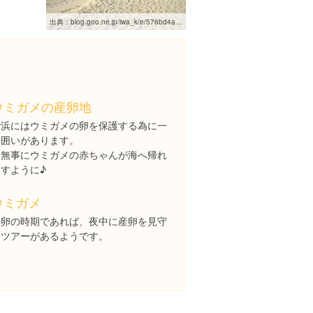
出典：
blog.goo.ne.jp/iwa_k/e/576bd4a593f9d32a7650d8b4eae22e27
ウミガメの産卵地
砂浜にはウミガメの卵を保護する為に一
部囲いがあります。
無事にウミガメの赤ちゃんが海へ帰れ
ますように♪
ウミガメ
産卵の時期であれば、夜中に産卵を見守
るツアーがあるようです。