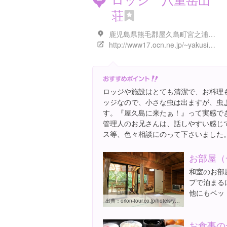
荘
鹿児島県熊毛郡屋久島町宮之浦２１９１
http://www17.ocn.ne.jp/~yakusima/lodge/index.html
ロッジや施設はとても清潔で、お料理
ッジなので、小さな虫は出ますが、虫
す。『屋久島に来たぁ！』って実感で
管理人のお兄さんは、話しやすい感じ
ス等、色々相談にのって下さいました
お部屋（
和室のお部
プで泊まる
他にもベッ
出典：
orion-tour.co.jp/hotels/yakushima-yaedakesanso
お食事の