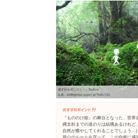
縄文杉を見に行く！ | Tsukuru
出典：
smilegesso.jugem.jp/?eid=123
『もののけ姫』の舞台となった、世界遺産
縄文杉までの道のりは結構あるけれど
自然が癒やしてくれることでしょう…(´
登山のルールを守って、この自然に感