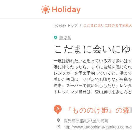
user
pin
tel
time
Holiday トップ
こだまに会いにゆきますin屋
鹿児島
date
child
solitary
こだまに会いにゆ
tokyo
kanagawa
osaka
一度は訪れたいと思っている方は多いはず、『
港に降りたったら、すぐに自然を感じられま
レンタカーを予め予約していくと、港まで車
着いた初日は、サザンでも聴きながら島を
途中、スーパーで買い出ししたり、レンタ
トレッキング当日は、登山届けをきちんと
『もののけ姫』の森
A
鹿児島県熊毛郡屋久島町
http://www.kagoshima-kankou.com/g