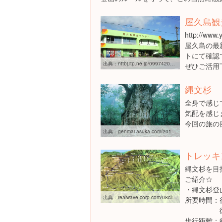
屋久島観
http://www
屋久島の最
トにて確認
出典：
nttbj.itp.ne.jp/0997420091/index.html?wq=
ぜひご活用
縄文杉
全身で感じ
気配を感じ
今回の旅の目
出典：
genmai-asuka.com/2013/11/03/jomon_sugi-kyoto_ohara
トレッキ
縄文杉を目
ご紹介☆
・縄文杉登
出典：
realwave-corp.com/08climbing/02/00/01.htm
所要時間：
復路3
歩行距離：