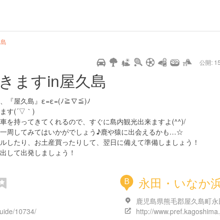
url
guide
hot
type
star
camera
home
settings
profile
print
rank
mail
lock
calendar
access
久島
公開: 15
pet
drive
walking
cycling
nature
stroll
art
camp
history
castle
temple
cafe
gourmet
onsen
outdoor
world
public bath
shopping
きますin屋久島
heritage
kyoto
hyogo
屋久島』ε=ε=(ﾉ≧∇≦)ﾉ
す(´▽｀)
を持ってきてくれるので、すぐに島内観光出来ますよ(^^)/
一周してみてはいかがでしょう♪鹿や猿に出会えるかも…☆
ルしたり、お土産買ったりして、翌日に備えて準備しましょう！
出して出発しましょう！
永田・いなか
B
鹿児島県熊毛郡屋久島町永
uide/10734/