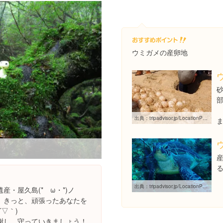
ウミガメの産卵地
出典：
tripadvisor.jp/LocationPhotoDirectLink-g1121600-d1590247-i64370413-Nagata_Inakahama-Kumage_gun_Yakushima_cho_Yakushima_Kagoshima_Prefecture.html
出典：
tripadvisor.jp/LocationPhotoDirectLink-g1121600-d1590247-i22975492-Nagata_Inakahama-Kumage_gun_Yakushima_cho_Yakushima_Kagoshima_Prefecture.html
・屋久島(*ゝω・*)ノ
、きっと、頑張ったあなたを
▽｀)
謝し、守っていきましょう！