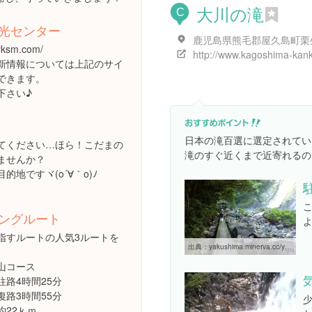
大川の滝
C
光センター
鹿児島県熊毛郡屋久島町栗
.yksm.com/
新情報については上記のサイ
できます。
下さい♪
日本の滝百選に選定されてい
てください…ほら！こだまの
滝のすぐ近くまで近寄れるの
ませんか？
的地ですヾ(o´∀｀o)ﾉ
ングルート
指すルートの人気3ルートを
出典：
yakushima.minerva.cc/yakushimatrip/index.html
山コース
往路4時間25分
時間55分
約22ｋｍ