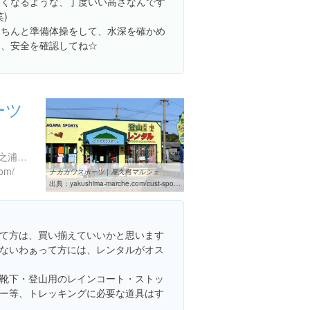
たくなるような、丁度いい高さなんです
笑)
きちんと準備体操をして、水深を確かめ
て、安全を確認してね☆
ーツ
鹿児島県熊毛郡屋久島町宮之浦４２１-６
com/
ナカガワスポーツ | 屋久島マルシェ
出典：
yakushima-marche.com/cust-spot/5478
て方は、買い揃えていいかと思います
ないわぁって方には、レンタルがオス
靴下・登山用のレインコート・ストッ
ー等、トレッキングに必要な道具はす