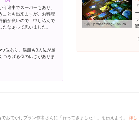
かう途中でスーパーもあり、
うことも出来ますが、お料理
評価が良いので、申し込んで
出典：
jomonart.blog95.fc2.com/blog-entry-392.html
ったなぁって思いました。
3つ位あり、湯船も3人位が足
くつろげる位の広さがありま
言でおでかけプラン作者さんに「行ってきました！」を伝えよう。
詳し