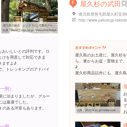
屋久杉の武田
F
http://www.yakusugi-taked
屋久島の観光・ビジネスに::八重岳グループ
出典：
www17.ocn.ne.jp/~yakusima/lodge
もおいしいとの評判です。ロ
屋久島のお土産に、屋久杉を
よけを用意して対応できま
ら、箸からお盆・置物まで、
きますよ♪
♪
で、トレッキングのアドバイ
屋久杉商品以外にも、屋久島
。
一例）
屋に泊まりましたが、グルー
には最適でした。
トのある洋室もあります。
出典：
ohzora.ac.jp/news/now/post_168.html
一例