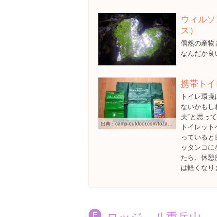
ウィルソ
ス）
偶然の産物
なんだか良
携帯トイ
トイレ環境
ないかもし
夫”と思っ
出典：
camp-outdoor.com/tozan/fujisan/keitai_toilet.shtml
トイレット
っていると良
ッタンコに
たら、休憩
は軽くなりま
ロッジ 八重岳山
E