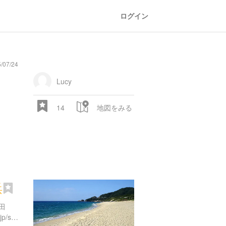
ログイン
/07/24
general
railroad
train
comic
mountain
sports
fishing
bbq
fashion
tradition
music
baby
camera
amusement
aquarium
sea
ball
baer
store
park
Lucy
14
地図をみる
浜
28.522 px
田
http://www.pref.kagoshima.jp/suisui/sp/area/shima/2876/