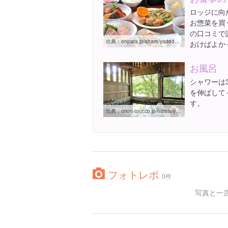
ロッジに向
お惣菜を買
の口コミで
出典：
onpara.jp/share/yadodetail/qg007_0753.html
おけばよか
お風呂
シャワーは
を伸ばして
す。
出典：
orion-tour.co.jp/hotels/yakushima-yaedakesanso
フォトレポ
0件
写真と一