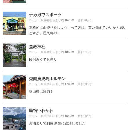
ナカガワスポーツ
1670m
ロッジ 八重岳山荘より約
（徒歩28分）
本格的に山登りをしよう！って方は、買い揃えていいかと思い
ますが、屋久島の...
益救神社
1850m
ロッジ 八重岳山荘より約
（徒歩31分）
民宿近くでお参り
焼肉鹿児島ホルモン
1780m
ロッジ 八重岳山荘より約
（徒歩30分）
登山後は焼肉！
民宿いわかわ
1540m
ロッジ 八重岳山荘より約
（徒歩26分）
素泊まりで利用 新館に宿泊しました