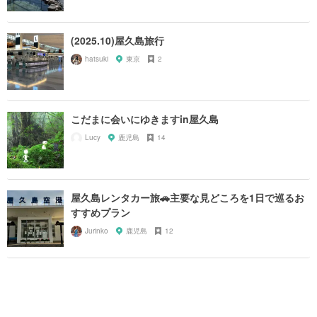
(2025.10)屋久島旅行
hatsuki
東京
2
こだまに会いにゆきますin屋久島
Lucy
鹿児島
14
屋久島レンタカー旅🚗主要な見どころを1日で巡るお
すすめプラン
Jurinko
鹿児島
12