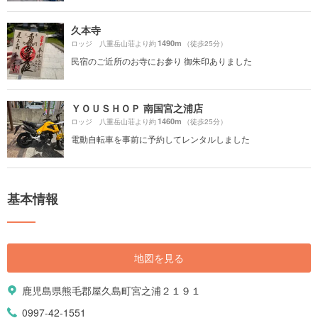
久本寺
1490m
ロッジ 八重岳山荘より約
（徒歩25分）
民宿のご近所のお寺にお参り 御朱印ありました
ＹＯＵＳＨＯＰ 南国宮之浦店
1460m
ロッジ 八重岳山荘より約
（徒歩25分）
電動自転車を事前に予約してレンタルしました
基本情報
地図を見る
鹿児島県熊毛郡屋久島町宮之浦２１９１
0997-42-1551