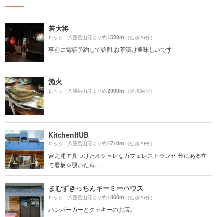
若大将
1520m
ロッジ 八重岳山荘より約
（徒歩26分）
事前に電話予約して訪問 お茶漬け美味しいです
漁火
2000m
ロッジ 八重岳山荘より約
（徒歩34分）
KitchenHUB
1710m
ロッジ 八重岳山荘より約
（徒歩29分）
宮之浦で見つけたオシャレなカフェレストラン🍴 外にある立
て看板を覗いたら...
まむずきっちんキーミーハウス
1460m
ロッジ 八重岳山荘より約
（徒歩25分）
ハンバーガーとクッキーのお店。