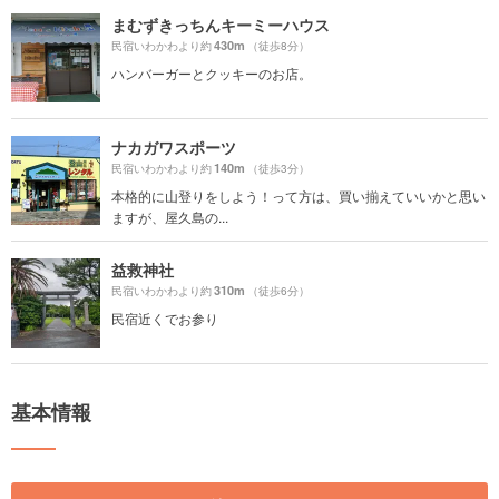
まむずきっちんキーミーハウス
430m
民宿いわかわより約
（徒歩8分）
ハンバーガーとクッキーのお店。
ナカガワスポーツ
140m
民宿いわかわより約
（徒歩3分）
本格的に山登りをしよう！って方は、買い揃えていいかと思い
ますが、屋久島の...
益救神社
310m
民宿いわかわより約
（徒歩6分）
民宿近くでお参り
基本情報