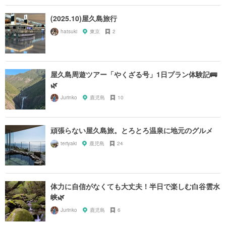
(2025.10)屋久島旅行
hatsuki
東京
2
屋久島周遊ツアー「やくざる号」1日プラン体験記🚌
🌿
Jurinko
鹿児島
10
頑張らない屋久島旅。とろとろ温泉に地元のグルメ
teriyaki
鹿児島
24
体力に自信がなくても大丈夫！半日で楽しむ白谷雲水
峡🌿
Jurinko
鹿児島
6