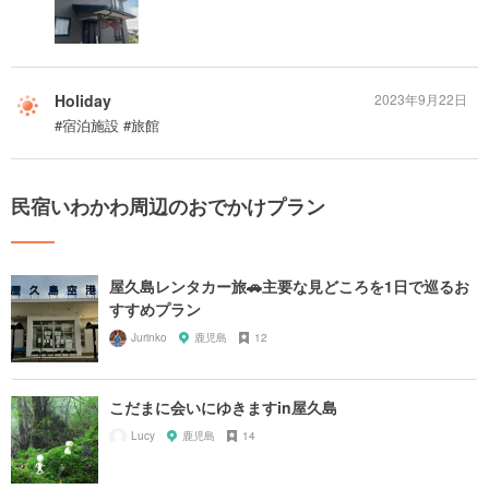
Holiday
2023年9月22日
#宿泊施設 #旅館
民宿いわかわ周辺のおでかけプラン
屋久島レンタカー旅🚗主要な見どころを1日で巡るお
すすめプラン
Jurinko
鹿児島
12
こだまに会いにゆきますin屋久島
Lucy
鹿児島
14