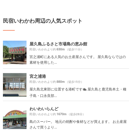
民宿いわかわ周辺の人気スポット
屋久島ふるさと市場島の恵み館
630m
民宿いわかわより約
（徒歩11分）
宮之浦町にある人気のお土産屋さんです。 屋久島ならではの
素材を使用した...
宮之浦港
880m
民宿いわかわより約
（徒歩15分）
屋久島北東部に位置する港町です🛳 屋久島と鹿児島本土・種
子島・口永良部...
わいわいらんど
1670m
民宿いわかわより約
（徒歩28分）
島のスーパー。 地元の焼酎や食材などが買えます。 お土産屋
さんで買うより...