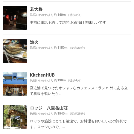
若大将
140m
民宿いわかわより約
（徒歩3分）
事前に電話予約して訪問 お茶漬け美味しいです
漁火
1150m
民宿いわかわより約
（徒歩20分）
KitchenHUB
190m
民宿いわかわより約
（徒歩4分）
宮之浦で見つけたオシャレなカフェレストラン🍴 外にある立
て看板を覗いたら...
ロッジ 八重岳山荘
1540m
民宿いわかわより約
（徒歩26分）
ロッジや施設はとても清潔で、お料理もおいしいとの評判で
す。ロッジなので、...