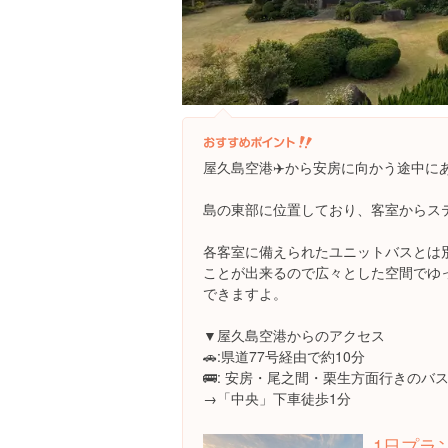
屋久島空港✈️から安房に向かう途中に
島の東部に位置しており、客室からステ
各客室に備えられたユニットバスとは
ことが出来るので広々とした空間でゆ
できますよ。
▼屋久島空港からのアクセス
🚗:県道77号経由で約10分
🚌: 安房・尾之間・栗生方面行きのバ
→「中央」下車徒歩1分
1日プラ