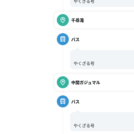
千尋滝
バス
中間ガジュマル
バス