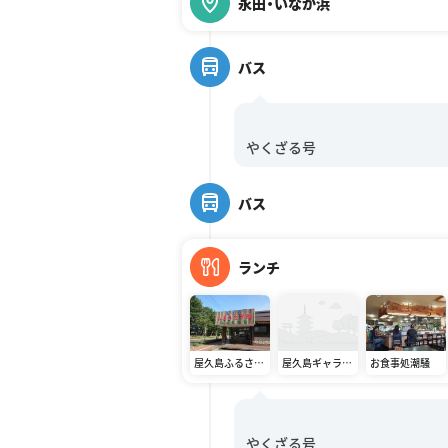
永田・いなか浜
バス
バス
ランチ
屋久島ふるさと
屋久島ギャラリ
お食事処潮騒
市場島の恵み館
ーレスト