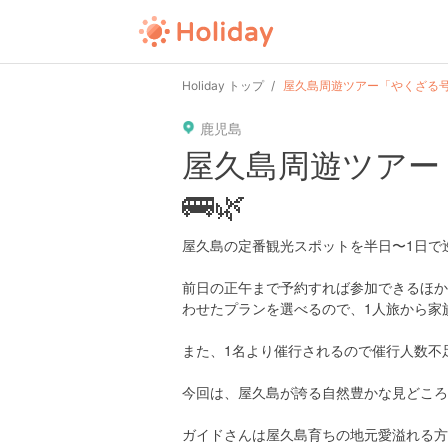
user
pin
tel
time
url
guide
Holiday トップ
屋久島周遊ツアー「やくざる号」
鹿児島
date
child
solitary
pet
driv
屋久島周遊ツアー
🚌🌿
tokyo
kanagawa
osaka
kyoto
hyo
屋久島の定番観光スポットを半日〜1日で
前日の正午まで予約すれば参加できるほか
わせたプランを選べるので、1人旅から家
また、1名より催行されるので催行人数不足で
今回は、屋久島が誇る自然豊かな見どころを
ガイドさんは屋久島育ちの地元愛溢れる方