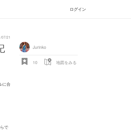
ログイン
07/21
oad
train
comic
mountain
sports
fishing
bbq
fashion
tradition
music
baby
camera
amusement
aquarium
sea
ball
baer
bell
flo
記
park
Jurinko
10
地図をみる
ルに合
28.522 px
らで