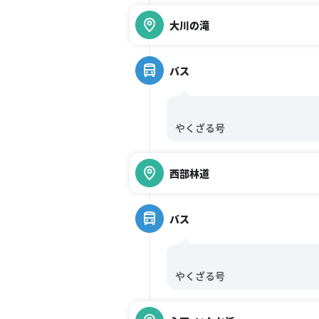
大川の滝
バス
西部林道
バス