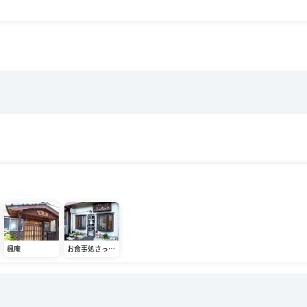
楓庵
お食事処さっち
ゃん