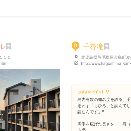
ル
千尋滝
B
１１０
鹿児島県熊毛郡屋久島町麦
html
島内有数の知名度を誇る、千
思わず「ちひろ」と読んでし
読むんですよ‼️
両手を広げた長さを「一尋（
う😳