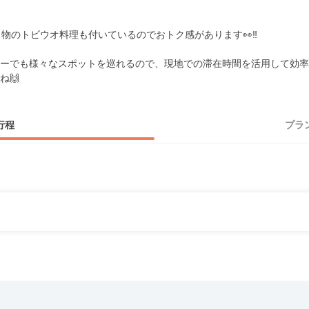
名物のトビウオ料理も付いているのでおトク感があります👀‼️
ーでも様々なスポットを巡れるので、現地での滞在時間を活用して効率
ね🙌
行程
プラ