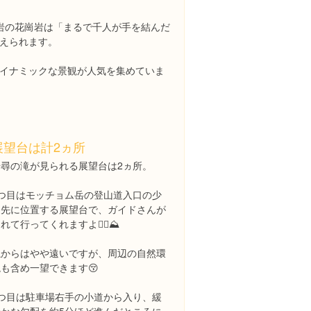
岩の花崗岩は「まるで千人が手を結んだ
えられます。
ダイナミックな景観が人気を集めていま
展望台は計2ヵ所
千尋の滝が見られる展望台は2ヵ所。
1つ目はモッチョム岳の登山道入口の少
し先に位置する展望台で、ガイドさんが
れて行ってくれますよ🚶‍♂️⛰
滝からはやや遠いですが、周辺の自然環
も含め一望できます😚
2つ目は駐車場右手の小道から入り、緩