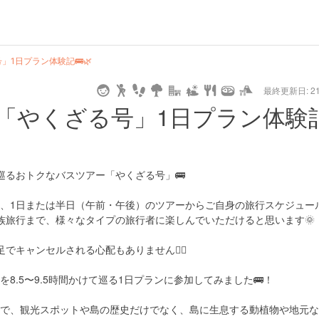
hot
type
star
camera
home
settings
profile
print
rank
mail
lock
calendar
access
1日プラン体験記🚌🌿
最終更新日: 21/
e
walking
cycling
nature
stroll
art
camp
history
castle
temple
cafe
gourmet
onsen
outdoor
world
public bath
shopping
general
railr
「やくざる号」1日プラン体験
heritage
store
go
巡るおトクなバスツアー「やくざる号」🚌
、1日または半日（午前・午後）のツアーからご自身の旅行スケジュー
族旅行まで、様々なタイプの旅行者に楽しんでいただけると思います🌞
キャンセルされる心配もありません🙆‍♀️
8.5〜9.5時間かけて巡る1日プランに参加してみました🚌！
で、観光スポットや島の歴史だけでなく、島に生息する動植物や地元な