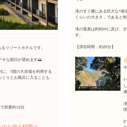
滝のすぐ横にある巨大な1枚
くらいの大きさ」であると例
滝の落差は約60mに及び、
す。
【滞在時間：約20分】
あるリゾートホテルです。
キな朝日が望めます🌅
別に、1階の大浴場を利用する
っくりとお風呂に入ることも
連
スで所要約12分
境
ンのお迎え時間は