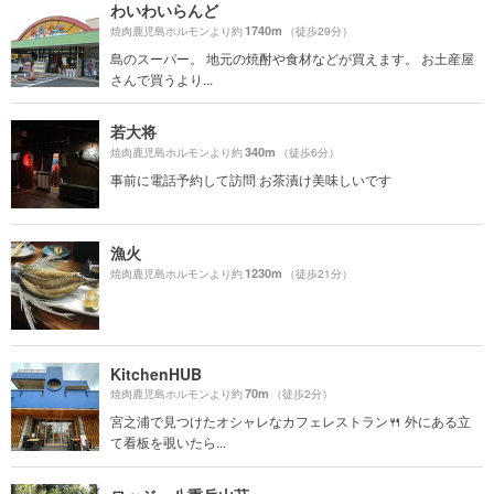
わいわいらんど
1740m
焼肉鹿児島ホルモンより約
（徒歩29分）
島のスーパー。 地元の焼酎や食材などが買えます。 お土産屋
さんで買うより...
若大将
340m
焼肉鹿児島ホルモンより約
（徒歩6分）
事前に電話予約して訪問 お茶漬け美味しいです
漁火
1230m
焼肉鹿児島ホルモンより約
（徒歩21分）
KitchenHUB
70m
焼肉鹿児島ホルモンより約
（徒歩2分）
宮之浦で見つけたオシャレなカフェレストラン🍴 外にある立
て看板を覗いたら...