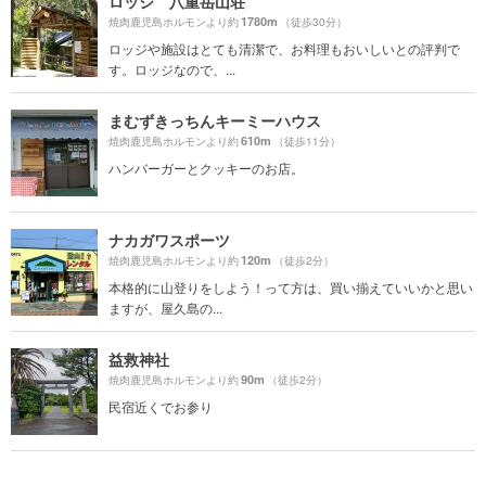
ロッジ 八重岳山荘
1780m
焼肉鹿児島ホルモンより約
（徒歩30分）
ロッジや施設はとても清潔で、お料理もおいしいとの評判で
す。ロッジなので、...
まむずきっちんキーミーハウス
610m
焼肉鹿児島ホルモンより約
（徒歩11分）
ハンバーガーとクッキーのお店。
ナカガワスポーツ
120m
焼肉鹿児島ホルモンより約
（徒歩2分）
本格的に山登りをしよう！って方は、買い揃えていいかと思い
ますが、屋久島の...
益救神社
90m
焼肉鹿児島ホルモンより約
（徒歩2分）
民宿近くでお参り