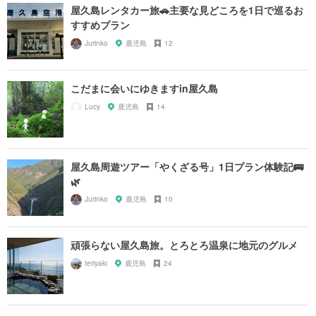
屋久島レンタカー旅🚗主要な見どころを1日で巡るお
すすめプラン
Jurinko
鹿児島
12
こだまに会いにゆきますin屋久島
Lucy
鹿児島
14
屋久島周遊ツアー「やくざる号」1日プラン体験記🚌
🌿
Jurinko
鹿児島
10
頑張らない屋久島旅。とろとろ温泉に地元のグルメ
teriyaki
鹿児島
24