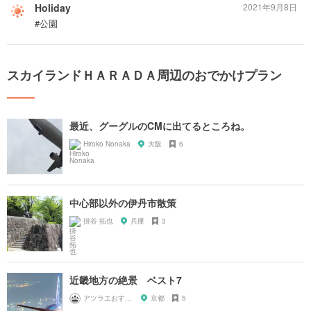
Holiday
2021年9月8日
#公園
スカイランドＨＡＲＡＤＡ周辺のおでかけプラン
最近、グーグルのCMに出てるところね。
Hiroko Nonaka
大阪
6
中心部以外の伊丹市散策
掛谷 拓也
兵庫
3
近畿地方の絶景 ベスト7
アツラエおすすめ旅プラン！
京都
5