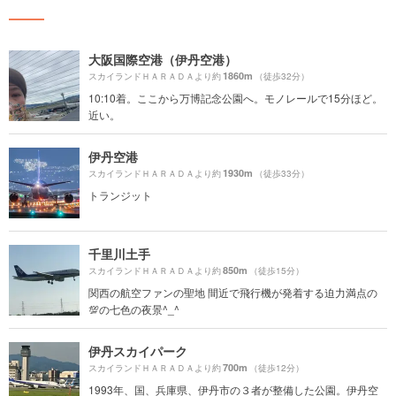
大阪国際空港（伊丹空港）
1860m
スカイランドＨＡＲＡＤＡより約
（徒歩32分）
10:10着。ここから万博記念公園へ。モノレールで15分ほど。
近い。
伊丹空港
1930m
スカイランドＨＡＲＡＤＡより約
（徒歩33分）
トランジット
千里川土手
850m
スカイランドＨＡＲＡＤＡより約
（徒歩15分）
関西の航空ファンの聖地 間近で飛行機が発着する迫力満点の
💯の七色の夜景^_^
伊丹スカイパーク
700m
スカイランドＨＡＲＡＤＡより約
（徒歩12分）
1993年、国、兵庫県、伊丹市の３者が整備した公園。伊丹空