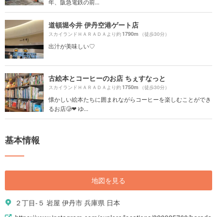
年、阪急電鉄の前...
道頓堀今井 伊丹空港ゲート店
1790m
スカイランドＨＡＲＡＤＡより約
（徒歩30分）
出汁が美味しい♡
古絵本とコーヒーのお店 ちぇすなっと
1750m
スカイランドＨＡＲＡＤＡより約
（徒歩30分）
懐かしい絵本たちに囲まれながらコーヒーを楽しむことができ
るお店🥲❤︎ ゆ...
基本情報
地図を見る
２丁目-５ 岩屋 伊丹市 兵庫県 日本