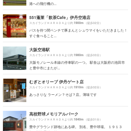
港への飛行機の...
551蓬莱「飲茶Cafe」伊丹空港店
1900m
スカイランドＨＡＲＡＤＡより約
（徒歩32分）
バスを待つ間ベンチで豚まんとシュウマイをいただきました！
すぐ食べること...
大阪空港駅
1980m
スカイランドＨＡＲＡＤＡより約
（徒歩33分）
大阪モノレール本線の停車駅の一つ。 駅舎は大阪府の池田市
と豊中市にまたが...
むぎとオリーブ 伊丹ゲート店
1910m
スカイランドＨＡＲＡＤＡより約
（徒歩32分）
あっさりな ラーメン？そば？店。薄味です
高校野球メモリアルパーク
1840m
スカイランドＨＡＲＡＤＡより約
（徒歩31分）
豊中グラウンド跡地にある碑。 別名、豊中球場。 １９１３