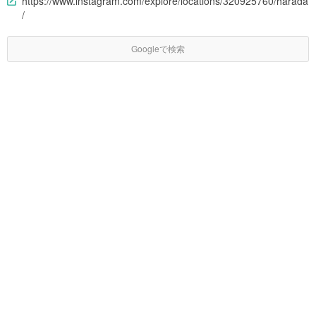
https://www.instagram.com/explore/locations/320925760/harada
/
Googleで検索