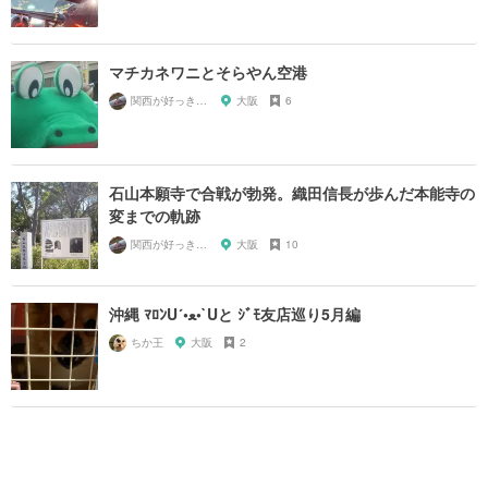
マチカネワニとそらやん空港
関西が好っきゃねん
大阪
6
石山本願寺で合戦が勃発。織田信長が歩んだ本能寺の
変までの軌跡
関西が好っきゃねん
大阪
10
沖縄 ﾏﾛﾝU´•ﻌ•`Uと ｼﾞﾓ友店巡り5月編
ちか王
大阪
2