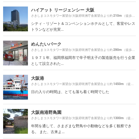
ハイアット リージェンシー 大阪
210m
さきしまコスモタワー展望台/大阪府咲洲庁舎展望台より約
（徒歩4分）
シティ・リゾート＆コンベンションホテルとして、客室やレス
トランなどが充実...
めんたいパーク
290m
さきしまコスモタワー展望台/大阪府咲洲庁舎展望台より約
（徒歩5分）
１９７１年、福岡県福岡市で辛子明太子の製造販売を行う企業
として設立された...
大阪港
1450m
さきしまコスモタワー展望台/大阪府咲洲庁舎展望台より約
（徒歩25分）
日の入りの時間は、とても落ち着く時間でした
大阪南港野鳥園
1300m
さきしまコスモタワー展望台/大阪府咲洲庁舎展望台より約
（徒歩22分）
年間を通して、さまざまな野鳥や小動物などを多く観察でき
る。 また、古来よ...