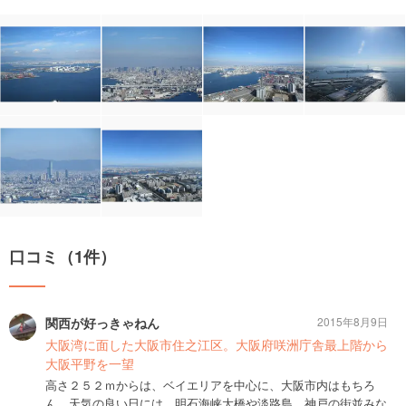
口コミ（1件）
関西が好っきゃねん
2015年8月9日
大阪湾に面した大阪市住之江区。大阪府咲洲庁舎最上階から
大阪平野を一望
高さ２５２ｍからは、ベイエリアを中心に、大阪市内はもちろ
ん、天気の良い日には、明石海峡大橋や淡路島、神戸の街並みな