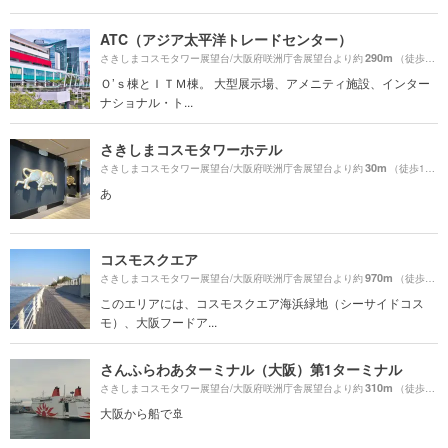
ATC（アジア太平洋トレードセンター）
290m
さきしまコスモタワー展望台/大阪府咲洲庁舎展望台より約
（徒歩5分）
Ｏ’ｓ棟とＩＴＭ棟。 大型展示場、アメニティ施設、インター
ナショナル・ト...
さきしまコスモタワーホテル
30m
さきしまコスモタワー展望台/大阪府咲洲庁舎展望台より約
（徒歩1分）
あ
コスモスクエア
970m
さきしまコスモタワー展望台/大阪府咲洲庁舎展望台より約
（徒歩17分）
このエリアには、コスモスクエア海浜緑地（シーサイドコス
モ）、大阪フードア...
さんふらわあターミナル（大阪）第1ターミナル
310m
さきしまコスモタワー展望台/大阪府咲洲庁舎展望台より約
（徒歩6分）
大阪から船で🚢