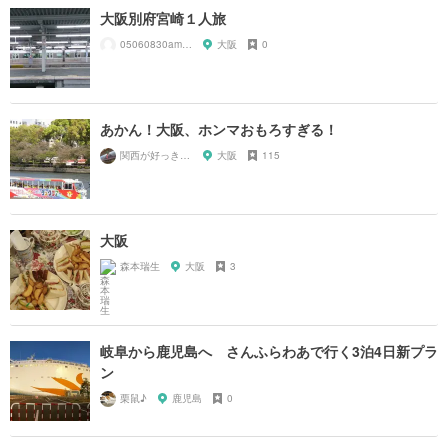
大阪別府宮崎１人旅
05060830amnos
大阪
0
あかん！大阪、ホンマおもろすぎる！
関西が好っきゃねん
大阪
115
大阪
森本瑞生
大阪
3
岐阜から鹿児島へ さんふらわあで行く3泊4日新プラ
ン
栗鼠♪
鹿児島
0