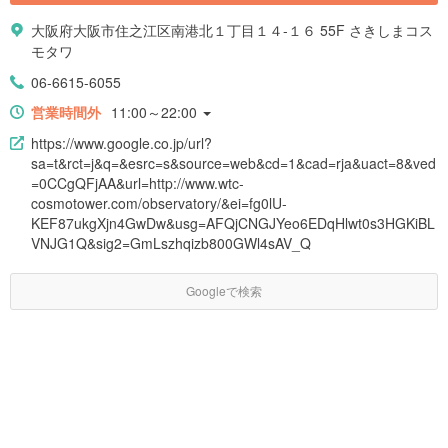
大阪府大阪市住之江区南港北１丁目１４-１６ 55F さきしまコス
モタワ
06-6615-6055
営業時間外
11:00～22:00
https://www.google.co.jp/url?
sa=t&rct=j&q=&esrc=s&source=web&cd=1&cad=rja&uact=8&ved
=0CCgQFjAA&url=http://www.wtc-
cosmotower.com/observatory/&ei=fg0lU-
KEF87ukgXjn4GwDw&usg=AFQjCNGJYeo6EDqHlwt0s3HGKiBL
VNJG1Q&sig2=GmLszhqizb800GWl4sAV_Q
Googleで検索