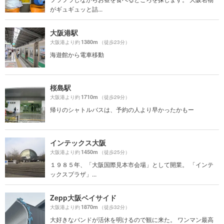
がギュギュッと詰...
大阪港駅
1380m
大阪港より約
（徒歩23分）
海遊館から電車移動
桜島駅
1710m
大阪港より約
（徒歩29分）
帰りのシャトルバスは、予約の人より早かったかもー
インテックス大阪
1450m
大阪港より約
（徒歩25分）
１９８５年、「大阪国際見本市会場」として開業。 「インテ
ックスプラザ」...
Zepp大阪ベイサイド
1870m
大阪港より約
（徒歩32分）
大好きなバンドが活休を明けるので観に来た。 ワンマン最高