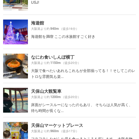
USJ!
海遊館
940m
大阪港より約
（徒歩16分）
海遊館を満喫 ここの水族館すごく好き
なにわ食いしんぼ横丁
1150m
大阪港より約
（徒歩20分）
大阪で食べたいあれもこれもが全部揃ってる！！そしてこのレ
トロな雰囲気も楽...
天保山大観覧車
1200m
大阪港より約
（徒歩20分）
床面がシースルーになったのもあり、 そちらは人気が高く、
待ち時間が長くな...
天保山マーケットプレース
960m
大阪港より約
（徒歩17分）
フラフラしながらお昼を食べるところを探します。 大阪名物