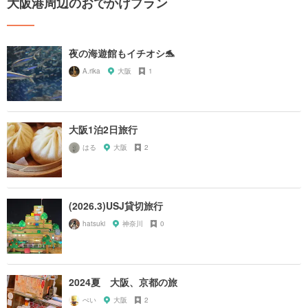
大阪港周辺のおでかけプラン
夜の海遊館もイチオシ🐬
A.rika
大阪
1
大阪1泊2日旅行
はる
大阪
2
(2026.3)USJ貸切旅行
hatsuki
神奈川
0
2024夏 大阪、京都の旅
ぺい
大阪
2