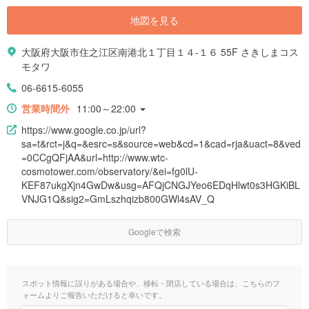
地図を見る
大阪府大阪市住之江区南港北１丁目１４-１６ 55F さきしまコス
モタワ
06-6615-6055
営業時間外
11:00～22:00
https://www.google.co.jp/url?
sa=t&rct=j&q=&esrc=s&source=web&cd=1&cad=rja&uact=8&ved
=0CCgQFjAA&url=http://www.wtc-
cosmotower.com/observatory/&ei=fg0lU-
KEF87ukgXjn4GwDw&usg=AFQjCNGJYeo6EDqHlwt0s3HGKiBL
VNJG1Q&sig2=GmLszhqizb800GWl4sAV_Q
Googleで検索
スポット情報に誤りがある場合や、移転・閉店している場合は、こちらのフ
ォームよりご報告いただけると幸いです。