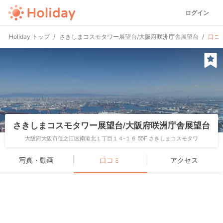
ログイン
Holiday トップ
さきしまコスモタワー展望台/大阪府咲洲庁舎展望台
口コ
さきしまコスモタワー展望台/大阪府咲洲庁舎展望台
大阪府大阪市住之江区南港北１丁目１４-１６ 55F さきしまコスモタワ
写真・動画
口コミ
アクセス