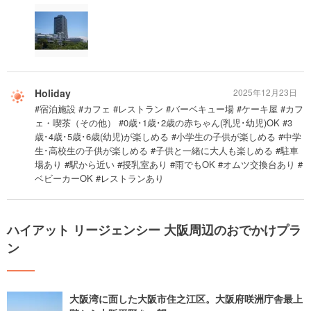
Holiday
2025年12月23日
#宿泊施設 #カフェ #レストラン #バーベキュー場 #ケーキ屋 #カフ
ェ・喫茶（その他） #0歳･1歳･2歳の赤ちゃん(乳児･幼児)OK #3
歳･4歳･5歳･6歳(幼児)が楽しめる #小学生の子供が楽しめる #中学
生･高校生の子供が楽しめる #子供と一緒に大人も楽しめる #駐車
場あり #駅から近い #授乳室あり #雨でもOK #オムツ交換台あり #
ベビーカーOK #レストランあり
ハイアット リージェンシー 大阪周辺のおでかけプラ
ン
大阪湾に面した大阪市住之江区。大阪府咲洲庁舎最上