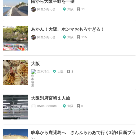
階から大阪平野を一望
関西が好っきゃねん
大阪
11
あかん！大阪、ホンマおもろすぎる！
関西が好っきゃねん
大阪
115
大阪
森本瑞生
大阪
3
大阪別府宮崎１人旅
05060830amnos
大阪
0
岐阜から鹿児島へ さんふらわあで行く3泊4日新プラ
ン