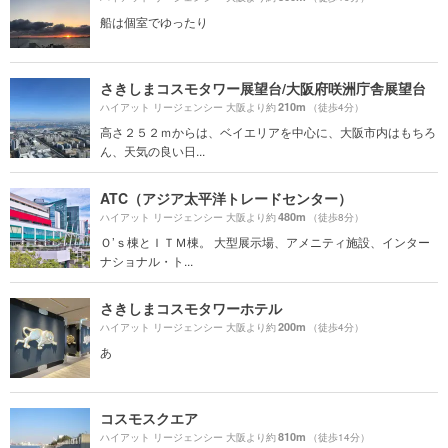
船は個室でゆったり
さきしまコスモタワー展望台/大阪府咲洲庁舎展望台
210m
ハイアット リージェンシー 大阪より約
（徒歩4分）
高さ２５２ｍからは、ベイエリアを中心に、大阪市内はもちろ
ん、天気の良い日...
ATC（アジア太平洋トレードセンター）
480m
ハイアット リージェンシー 大阪より約
（徒歩8分）
Ｏ’ｓ棟とＩＴＭ棟。 大型展示場、アメニティ施設、インター
ナショナル・ト...
さきしまコスモタワーホテル
200m
ハイアット リージェンシー 大阪より約
（徒歩4分）
あ
コスモスクエア
810m
ハイアット リージェンシー 大阪より約
（徒歩14分）