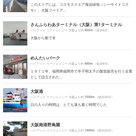
このエリアには、コスモスクエア海浜緑地（シーサイドコス
モ）、大阪フードア...
さんふらわあターミナル（大阪）第1ターミナル
500m
ハイアット リージェンシー 大阪より約
（徒歩9分）
大阪から船で🚢
めんたいパーク
480m
ハイアット リージェンシー 大阪より約
（徒歩8分）
１９７１年、福岡県福岡市で辛子明太子の製造販売を行う企業
として設立された...
大阪港
1500m
ハイアット リージェンシー 大阪より約
（徒歩26分）
日の入りの時間は、とても落ち着く時間でした
大阪南港野鳥園
1450m
ハイアット リージェンシー 大阪より約
（徒歩25分）