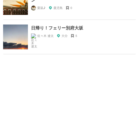
栗鼠♪
鹿児島
0
日帰り！フェリー別府大坂
佐々木 遼太
大分
5