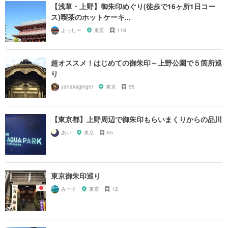
【浅草・上野】御朱印めぐり(徒歩で16ヶ所1日コー
ス)喫茶のホットケーキ...
よっしー
東京
118
超オススメ！はじめての御朱印～上野公園で５箇所巡
り
yanakaginger
東京
55
【東京都】上野周辺で御朱印もらいまくりからの品川
あい
東京
65
東京御朱印巡り
みー子
東京
12