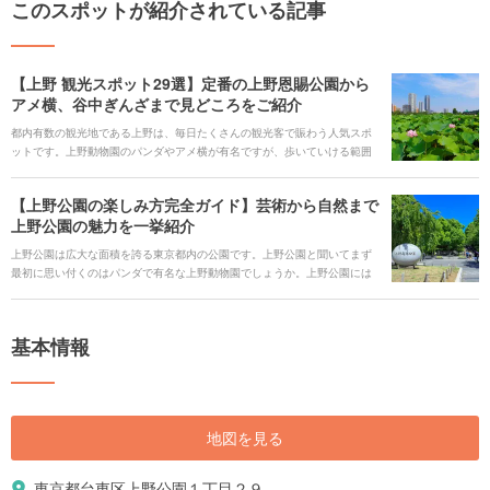
このスポットが紹介されている記事
【上野 観光スポット29選】定番の上野恩賜公園から
アメ横、谷中ぎんざまで見どころをご紹介
都内有数の観光地である上野は、毎日たくさんの観光客で賑わう人気スポ
ットです。上野動物園のパンダやアメ横が有名ですが、歩いていける範囲
にたくさんの美術館や博物館がある文化的な地域でもあります。 上野恩賜
公園だけでも丸一日楽しますが、少し足を伸ばしてアメ横や谷中ぎんざな
【上野公園の楽しみ方完全ガイド】芸術から自然まで
ど買い物を楽しんだりパワースポット巡りも良いでしょう。デートにも散
上野公園の魅力を一挙紹介
歩にもぴったりの上野の観光スポットを厳選してご紹介します。
上野公園は広大な面積を誇る東京都内の公園です。上野公園と聞いてまず
最初に思い付くのはパンダで有名な上野動物園でしょうか。上野公園には
動物園の他にも美術館や博物館などの芸術文化に触れることのできるとこ
ろが多数あります。そこで今回は芸術文化をはじめ、おすすめのランチス
ポットや見どころをご紹介します！ ## 人気のキーワード [keyword_link:上
基本情報
野公園 ランチ|https://haveagood.holiday/articles/1350] [keyword_link:上
野公園 テイクアウト|https://haveagood.holiday/articles/1354]
[keyword_link:上野公園 美術館|https://haveagood.holiday/articles/1355]
[keyword_link:上野公園 カフェ|https://haveagood.holiday/articles/1349]
[keyword_link:上野公園 駐車場|https://haveagood.holiday/articles/1015] #
地図を見る
上野公園のおすすめ動画 [youtube:id:uRbC2rRtmaM]
東京都台東区上野公園１丁目２９