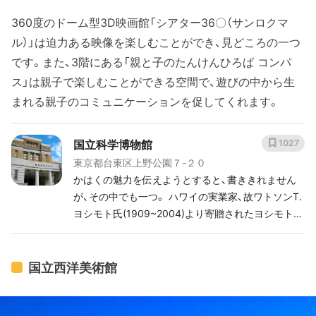
360度のドーム型3D映画館「シアター36〇（サンロクマ
ル）」は迫力ある映像を楽しむことができ、見どころの一つ
です。また、3階にある「親と子のたんけんひろば コンパ
ス」は親子で楽しむことができる空間で、遊びの中から生
まれる親子のコミュニケーションを促してくれます。
国立科学博物館
1027
東京都台東区上野公園７-２０
かはくの魅力を伝えようとすると、書ききれません
が、その中でも一つ。 ハワイの実業家、故ワトソンT.
ヨシモト氏(1909~2004)より寄贈されたヨシモトコ
レクションと呼ばれる剥製の展示！ 一つ一つの剥製
をよく見ると、それぞれの生き物の特徴を捉えるこ
とができ、生き物探究にもってこいの展示。大好き。
国立西洋美術館