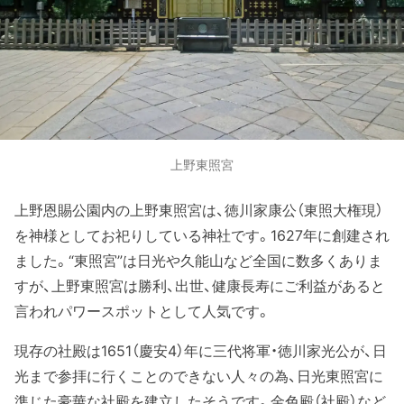
上野東照宮
上野恩賜公園内の上野東照宮は、徳川家康公（東照大権現）
を神様としてお祀りしている神社です。1627年に創建され
ました。“東照宮”は日光や久能山など全国に数多くありま
すが、上野東照宮は勝利、出世、健康長寿にご利益があると
言われパワースポットとして人気です。
現存の社殿は1651（慶安4）年に三代将軍・徳川家光公が、日
光まで参拝に行くことのできない人々の為、日光東照宮に
準じた豪華な社殿を建立したそうです。金色殿（社殿）など