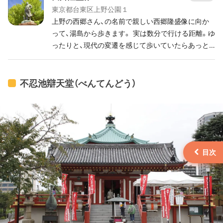
東京都台東区上野公園１
上野の西郷さん、の名前で親しい西郷隆盛像に向か
って、湯島から歩きます。 実は数分で行ける距離。ゆ
ったりと、現代の変遷を感じて歩いていたらあっと
いう間に行けちゃうんです。 上野公園は緑が多く、
歩くのが気持ちいいですよね。1人で音楽を聴いて
も、誰かと話しながらでも、きっと過ごしやすいは
不忍池辯天堂（べんてんどう）
ず。