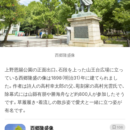
西郷隆盛像
上野恩賜公園の正面出口、石段を上った山王台広場に立っ
ている西郷隆盛の像は1898（明治31）年に建てられまし
た。作者は詩人の高村幸太郎の父、彫刻家の高村光雲氏で、
除幕式には山縣有朋や勝海舟など約800人が参加したそう
です。草履履き・着流しの散歩姿で愛犬と一緒に立つ姿が
有名です。
西郷隆盛像
106