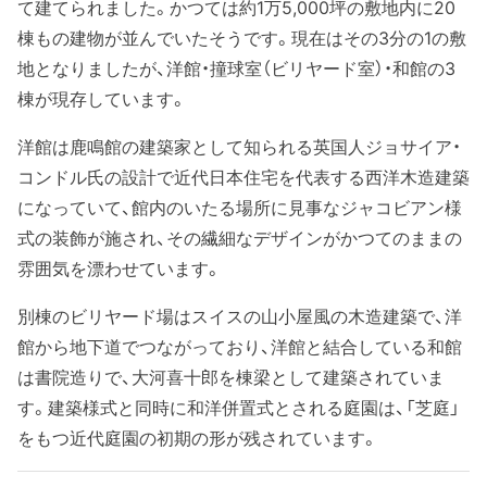
て建てられました。かつては約1万5,000坪の敷地内に20
棟もの建物が並んでいたそうです。現在はその3分の1の敷
地となりましたが、洋館・撞球室（ビリヤード室）・和館の3
棟が現存しています。
洋館は鹿鳴館の建築家として知られる英国人ジョサイア・
コンドル氏の設計で近代日本住宅を代表する西洋木造建築
になっていて、館内のいたる場所に見事なジャコビアン様
式の装飾が施され、その繊細なデザインがかつてのままの
雰囲気を漂わせています。
別棟のビリヤード場はスイスの山小屋風の木造建築で、洋
館から地下道でつながっており、洋館と結合している和館
は書院造りで、大河喜十郎を棟梁として建築されていま
す。建築様式と同時に和洋併置式とされる庭園は、「芝庭」
をもつ近代庭園の初期の形が残されています。