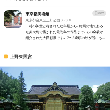
東京都美術館
602
東京都台東区上野公園８-３６
一村の神童と称された幼年期から、終焉の地である
奄美大島で描かれた最晩年の作品まで、その全貌が
紹介された大回顧展です。 7〜8歳頃の絵が既にもう
只者ではない…。 彼の一生と思い合わせて見ると、
いろいろおもいをめぐらせてしまう展覧会でした。
上野東照宮