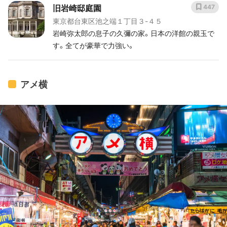
旧岩崎邸庭園
447
東京都台東区池之端１丁目３-４５
岩崎弥太郎の息子の久彌の家。日本の洋館の親玉で
す。全てが豪華で力強い。
アメ横