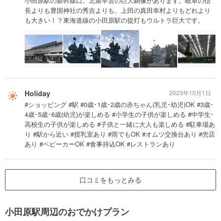
小田原駅の新幹線口。北条早雲の巨大銅像があります。岐阜の信
長よりも豊国神社の秀吉よりも、上田の真田幸村よりもどれより
も大きい！？東海道線の小田原駅の提灯もウルトラ巨大です。
Holiday
2023年10月1日
#ショッピング #駅 #0歳･1歳･2歳の赤ちゃん(乳児･幼児)OK #3歳･
4歳･5歳･6歳(幼児)が楽しめる #小学生の子供が楽しめる #中学生･
高校生の子供が楽しめる #子供と一緒に大人も楽しめる #駐車場あ
り #駅から近い #授乳室あり #雨でもOK #オムツ交換台あり #売店
あり #ベビーカーOK #食事持込OK #レストランあり
口コミをもっとみる
小田原駅周辺のおでかけプラン