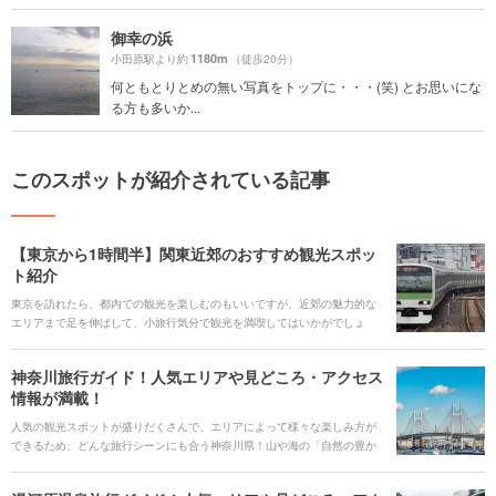
御幸の浜
1180m
小田原駅より約
（徒歩20分）
何ともとりとめの無い写真をトップに・・・(笑) とお思いにな
る方も多いか...
このスポットが紹介されている記事
【東京から1時間半】関東近郊のおすすめ観光スポッ
ト紹介
東京を訪れたら、都内での観光を楽しむのもいいですが、近郊の魅力的な
エリアまで足を伸ばして、小旅行気分で観光を満喫してはいかがでしょ
う。今回は、大人気の千葉・浦安の東京ディズニーランドから、横浜、鎌
倉に箱根湯本、そして長野・軽井沢まで、山手線の駅から1時間半以内で行
神奈川旅行ガイド！人気エリアや見どころ・アクセス
けるエリアと、そのエリアおすすめのスポットをご紹介します。
情報が満載！
人気の観光スポットが盛りだくさんで、エリアによって様々な楽しみ方が
できるため、どんな旅行シーンにも合う神奈川県！山や海の「自然の豊か
さ」と関東ならではの「都心の華やかさや利便性の高さ」の両面を感じる
ことができます。 定番の横浜、鎌倉、江ノ島、箱根などだけではなく、あ