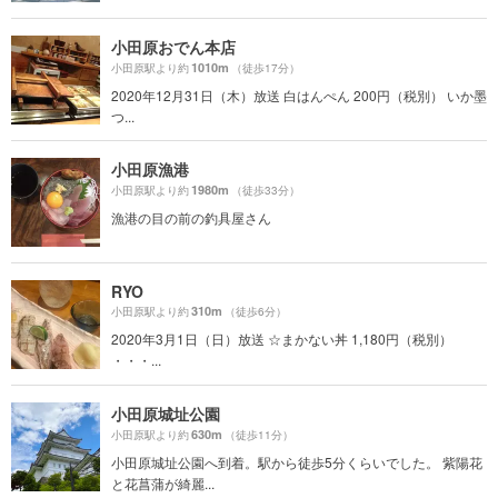
小田原おでん本店
1010m
小田原駅より約
（徒歩17分）
2020年12月31日（木）放送 白はんぺん 200円（税別） いか墨
つ...
小田原漁港
1980m
小田原駅より約
（徒歩33分）
漁港の目の前の釣具屋さん
RYO
310m
小田原駅より約
（徒歩6分）
2020年3月1日（日）放送 ☆まかない丼 1,180円（税別）
・・・...
小田原城址公園
630m
小田原駅より約
（徒歩11分）
小田原城址公園へ到着。駅から徒歩5分くらいでした。 紫陽花
と花菖蒲が綺麗...