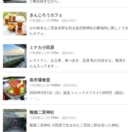
と解説聴きながら...
きんじろうカフェ
740m
小田原駅より約
（徒歩13分）
かの有名な二宮金次郎を祀る金次郎神社の敷地内に新しくでき
たカフェ。
ミナカ小田原
170m
小田原駅より約
（徒歩3分）
レストラン、お土産、食べ歩き、足湯 私の大好きな、籠清さ
んも入ってます ...
魚市場食堂
1930m
小田原駅より約
（徒歩33分）
2020年3月1日（日）放送 ☆ミックスフライ1,000円（税込）
・・...
報徳二宮神社
750m
小田原駅より約
（徒歩13分）
報徳二宮神社 小田原で生まれた二宮欣二郎を祀った神社。