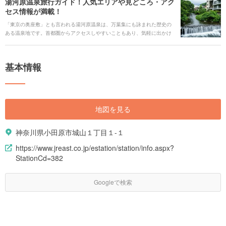
湯河原温泉旅行ガイド！人気エリアや見どころ・アク
まり知られていない魅力的なエリアもたくさんあります。また、自然豊か
セス情報が満載！
な環境から生まれる「新鮮な魚と野菜」によるご当地グルメも盛りだくさ
んです。年間を通して楽しめるイベントも多数開催！そんな魅力的な神奈
「東京の奥座敷」とも言われる湯河原温泉は、万葉集にも詠まれた歴史の
川県の旅行情報をご紹介します。
ある温泉地です。首都圏からアクセスしやすいこともあり、気軽に出かけ
られ、また日帰りでも楽しめることからも人気です。 アートスポットが点
在している一方、自然も多く残りリフレッシュするには最適。神奈川県に
位置する湯河原温泉の魅力をご紹介します。
基本情報
地図を見る
神奈川県小田原市城山１丁目１-１
https://www.jreast.co.jp/estation/station/info.aspx?
StationCd=382
Googleで検索