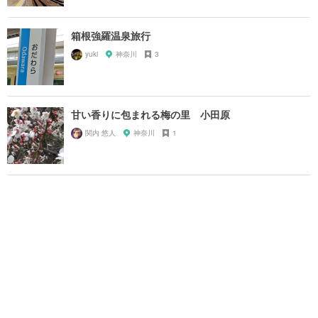
箱根強羅温泉旅行
yuki
神奈川
3
甘い香りに包まれる梅の里 小田原
関内 悠人
神奈川
1