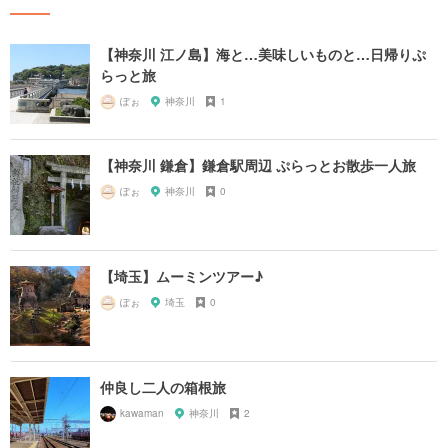
【神奈川 江ノ島】海と…美味しいものと…日帰りぷ
らっと旅
ぽぉ
神奈川
1
【神奈川 鎌倉】鎌倉駅周辺 ぷらっとお散歩一人旅
ぽぉ
神奈川
0
【埼玉】ムーミンツアー♪
ぽぉ
埼玉
0
仲良し二人の箱根旅
kawaman
神奈川
2