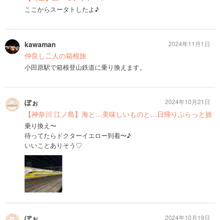
ここからスータトしたよ♪
kawaman
2024年11月1日
仲良し二人の箱根旅
小田原駅で箱根登山鉄道に乗り換えます。
ぽぉ
2024年10月21日
【神奈川 江ノ島】海と…美味しいものと…日帰りぷらっと旅
乗り換え〜
待ってたらドクターイエロー到着〜♪
いいことありそう♡
ぽぉ
2024年10月19日