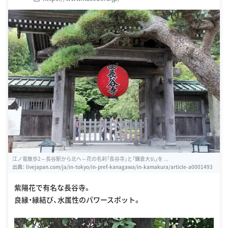
江ノ電散歩2～長谷駅から北へ～花の名刹「長谷寺」と「鎌倉大仏」を ...
出典：
livejapan.com/ja/in-tokyo/in-pref-kanagawa/in-kamakura/article-a0001493
紫陽花で有名な長谷寺。
良縁・縁結び、水属性のパワースポット。