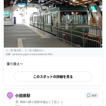
江ノ電「藤沢駅」～江ノ電で鎌倉巡り～
出典：
yoritomo-japan.com/enoden10.htm
乗り換え〜
このスポットの詳細を見る
小田原駅
O
865
神奈川県小田原市城山１丁目１-１