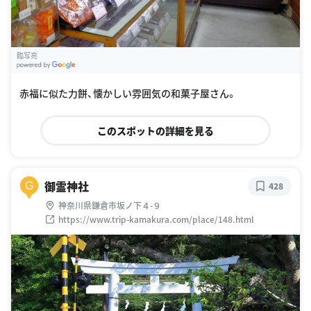
臨写亮
G
oogle Places
赤福に似た力餅、懐かしい雰囲気の和菓子屋さん。
このスポットの詳細を見る
御霊神社
G
428
神奈川県鎌倉市坂ノ下４-９
https://www.trip-kamakura.com/place/148.html