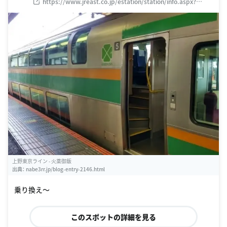
https://www.jreast.co.jp/estation/station/info.aspx?
StationCd=382
上野東京ライン - 火薬御飯
出典：
nabe3rr.jp/blog-entry-2146.html
乗り換え〜
このスポットの詳細を見る