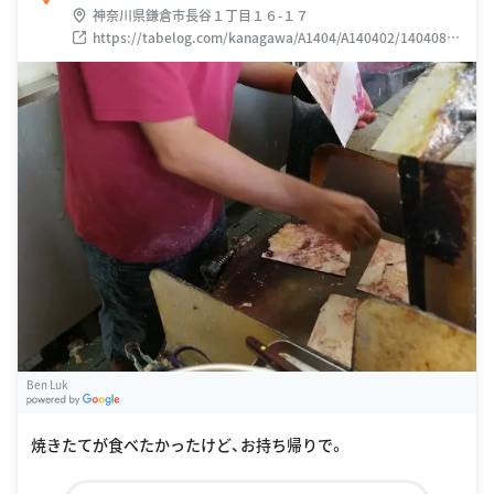
神奈川県鎌倉市長谷１丁目１６-１７
https://tabelog.com/kanagawa/A1404/A140402/14040803
/
Ben Luk
G
oogle Places
焼きたてが食べたかったけど、お持ち帰りで。