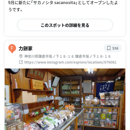
9月に新たに「サカノシタ sacanosita」としてオープンしたよ
うです。
このスポットの詳細を見る
力餅家
F
536
神奈川県鎌倉市坂ノ下１８-１８ 鎌倉市坂ノ下１８-１８
https://www.instagram.com/explore/locations/676082