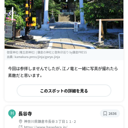
御霊神社（権五郎神社） | 鎌倉の神社と御朱印巡り by鎌倉PRESS
出典：
kamakura.press/jinja/goryo-jinja
今回は参拝しませんでしたが、江ノ電と一緒に写真が撮れたら
素敵だと思います。
このスポットの詳細を見る
長谷寺
H
2636
神奈川県鎌倉市長谷３丁目１１-２
https://www.hasedera.jp/