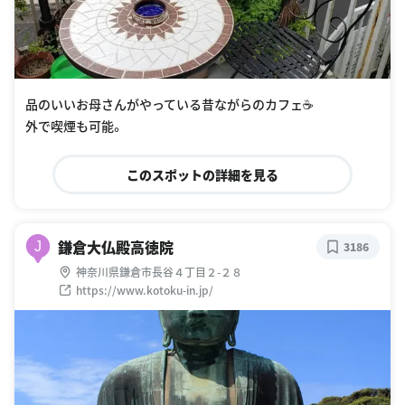
品のいいお母さんがやっている昔ながらのカフェ☕️
外で喫煙も可能。
このスポットの詳細を見る
鎌倉大仏殿高徳院
J
3186
神奈川県鎌倉市長谷４丁目２-２８
https://www.kotoku-in.jp/