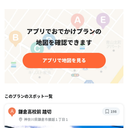
このプランのスポット一覧
鎌倉高校前 踏切
A
198
神奈川県鎌倉市腰越１丁目１