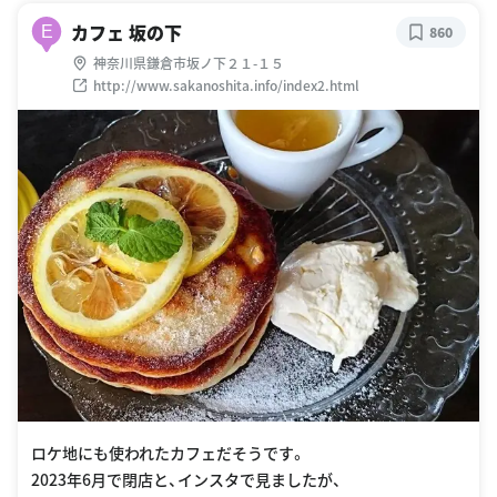
カフェ 坂の下
E
860
神奈川県鎌倉市坂ノ下２１-１５
http://www.sakanoshita.info/index2.html
ロケ地にも使われたカフェだそうです。
2023年6月で閉店と、インスタで見ましたが、