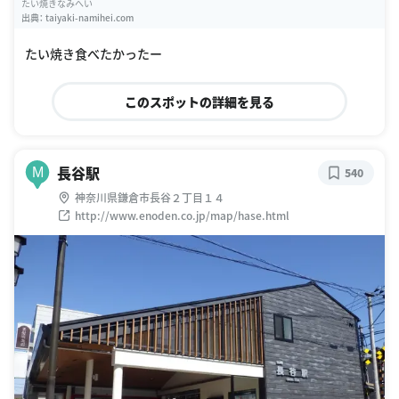
たい焼きなみへい
出典：
taiyaki-namihei.com
たい焼き食べたかったー
このスポットの詳細を見る
長谷駅
M
540
神奈川県鎌倉市長谷２丁目１４
http://www.enoden.co.jp/map/hase.html