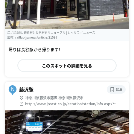
江ノ島電鉄、鎌倉駅と長谷駅をリニューアル | レイルラボ ニュース
出典：
raillab.jp/news/article/21597
帰りは長谷駅から帰ります！
このスポットの詳細を見る
藤沢駅
N
319
神奈川県藤沢市藤沢 神奈川県藤沢市
http://www.jreast.co.jp/estation/station/info.aspx?
StationCd=1361