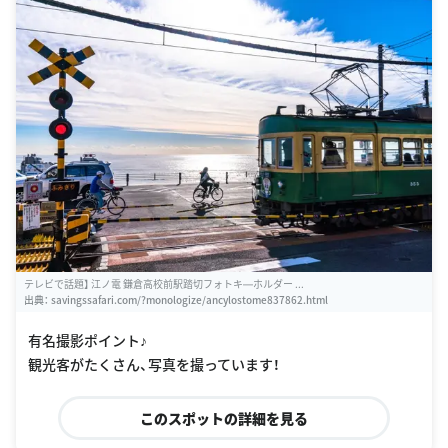
テレビで話題】 江ノ電 鎌倉高校前駅踏切フォトキ―ホルダー ...
出典：
savingssafari.com/?monologize/ancylostome837862.html
有名撮影ポイント♪
観光客がたくさん、写真を撮っています！
このスポットの詳細を見る