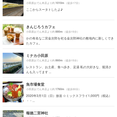
1010m
小田原おでん本店より約
（徒歩17分）
ここからスータトしたよ♪
きんじろうカフェ
880m
小田原おでん本店より約
（徒歩15分）
かの有名な二宮金次郎を祀る金次郎神社の敷地内に新しくでき
たカフェ。
ミナカ小田原
860m
小田原おでん本店より約
（徒歩15分）
レストラン、お土産、食べ歩き、足湯 私の大好きな、籠清さ
んも入ってます ...
魚市場食堂
1760m
小田原おでん本店より約
（徒歩30分）
2020年3月1日（日）放送 ☆ミックスフライ1,000円（税込）
・・...
報徳二宮神社