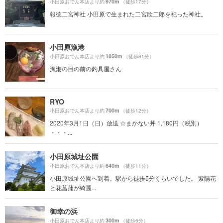
970m
小田原おでん本店より約
（徒歩17分）
報徳二宮神社 小田原で生まれた二宮欣二郎を祀った神社。
小田原漁港
1850m
小田原おでん本店より約
（徒歩31分）
漁港の目の前の釣具屋さん
RYO
700m
小田原おでん本店より約
（徒歩12分）
2020年3月1日（日）放送 ☆まかない丼 1,180円（税別）
・・・...
小田原城址公園
640m
小田原おでん本店より約
（徒歩11分）
小田原城址公園へ到着。駅から徒歩5分くらいでした。 紫陽花
と花菖蒲が綺麗...
御幸の浜
300m
小田原おでん本店より約
（徒歩6分）