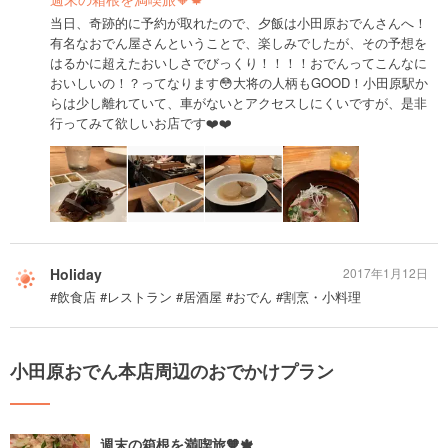
当日、奇跡的に予約が取れたので、夕飯は小田原おでんさんへ！
有名なおでん屋さんということで、楽しみでしたが、その予想を
はるかに超えたおいしさでびっくり！！！！おでんってこんなに
おいしいの！？ってなります😳大将の人柄もGOOD！小田原駅か
らは少し離れていて、車がないとアクセスしにくいですが、是非
行ってみて欲しいお店です❤️❤️
Holiday
2017年1月12日
#飲食店 #レストラン #居酒屋 #おでん #割烹・小料理
小田原おでん本店周辺のおでかけプラン
週末の箱根を満喫旅🧡🍁