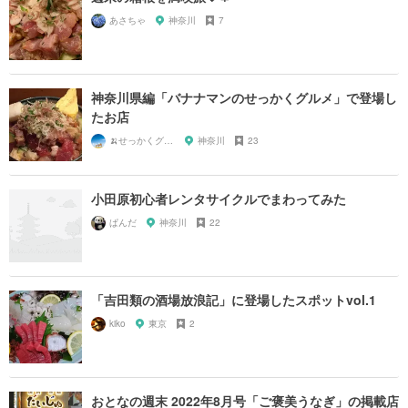
あさちゃ
神奈川
7
神奈川県編「バナナマンのせっかくグルメ」で登場し
たお店
🍌せっかくグルメまにあ🍌
神奈川
23
小田原初心者レンタサイクルでまわってみた
ぱんだ
神奈川
22
「吉田類の酒場放浪記」に登場したスポットvol.1
kiko
東京
2
おとなの週末 2022年8月号「ご褒美うなぎ」の掲載店