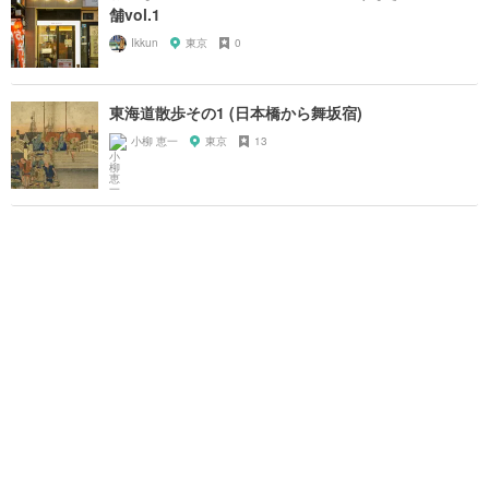
舗vol.1
Ikkun
東京
0
東海道散歩その1 (日本橋から舞坂宿)
小柳 恵一
東京
13