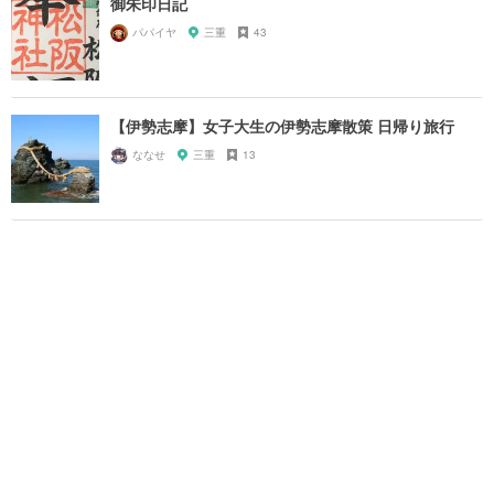
御朱印日記
パパイヤ
三重
43
【伊勢志摩】女子大生の伊勢志摩散策 日帰り旅行
ななせ
三重
13