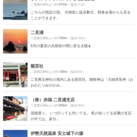
610m
二見興玉神社より約
（徒歩11分）
こちらが指定の宿。 夫婦岩に徒歩数分。朝食会場からも見る
ことができます。
二見浦
760m
二見興玉神社より約
（徒歩13分）
6月の夏至の夫婦岩の間に登る太陽☀️
龍宮社
130m
二見興玉神社より約
（徒歩3分）
二見興玉神社の境内にある龍宮社。御祭神は「大綿津見神（お
おわたつみのかみ...
（株）赤福 二見浦支店
940m
二見興玉神社より約
（徒歩16分）
混雑度☆。 いつ行っても空いてる。 私の知ってる近隣の支店
の中では、多分...
伊勢天然温泉 安土城下の湯