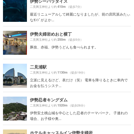
伊勢シーパラダイス
410m
二見興玉神社より約
（徒歩7分）
最近リニューアルして綺麗になりましたが、前の庶民派みたぃ
なｶﾝｼﾞがよか...
伊勢夫婦岩めおと横丁
250m
二見興玉神社より約
（徒歩5分）
豚捨、赤福、伊勢うどんも食べられます。
二見浦駅
1130m
二見興玉神社より約
（徒歩19分）
立派に見えるけど、表だけ（笑） 電車を降りるときに車内で
お金を払うシステ...
伊勢忍者キングダム
1520m
二見興玉神社より約
（徒歩26分）
伊勢安土桃山城を中心とした忍者のテーマパーク。 子連れの
場合、お子様や奥...
ホテルキャッスルイン伊勢夫婦岩