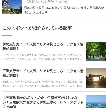
1490m
二見興玉神社より約
（徒歩25分）
畳敷の屋内風呂には3種類のお風呂があり、女性の露天風呂か
らは、安土桃山城...
このスポットが紹介されている記事
伊勢旅行ガイド！人気エリアや見どころ・アクセス情
報が満載！
「伊勢神宮」が有名な伊勢市は、情緒ある古き良き街並みや自然が美しい
ところです。「伊勢うどん」や「手こね寿司」など美味しいご当地グルメ
がたくさんあり、テーマパークも水族館も1度に楽しむ観光ができます。ま
た、活気あるイベントが毎年開催されています。そんな魅力溢れる伊勢市
三重旅行ガイド！人気エリアや見どころ・アクセス情
を旅行する時に役立つ、見どころや観光スポット、ご当地グルメ、アクセ
報が満載！
ス、宿泊施設、イベント、お得なチケットなどを一挙にご紹介します！
三重には、日本の神社の総元である「伊勢神宮」をはじめ、世界遺産「熊
野古道」など、日本人であれば一度は訪れてみたい場所があります。観光
スポットが広く点在することから、鉄道やバス、車での移動も、旅の一部
として楽しみましょう。それぞれのエリアで、グルメやレジャー、大自然
【三重県 観光スポット紹介】伊勢神宮だけじゃな
の絶景、といろいろな楽しみが待っています。 三重に旅行するなら、ぜひ
い！自然散策の名所から伊勢志摩のトレンドスポット
訪れたい人気の観光スポットや旅の見どころ、ご当地グルメ、アクセス情
まで30選
報やオススメのホテルまで、まとめてご紹介します。