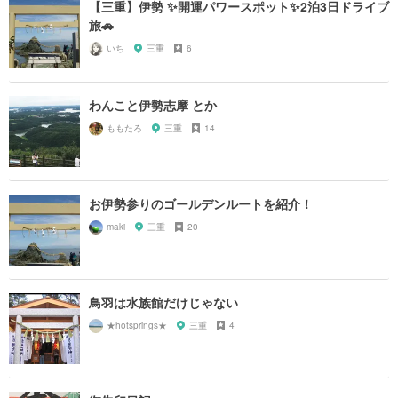
【三重】伊勢 ✨開運パワースポット✨2泊3日ドライブ
旅🚗
いち
三重
6
わんこと伊勢志摩 とか
ももたろ
三重
14
お伊勢参りのゴールデンルートを紹介！
maki
三重
20
鳥羽は水族館だけじゃない
★hotsprings★
三重
4