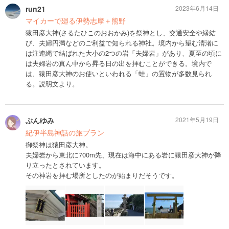
run21
2023年6月14日
マイカーで廻る伊勢志摩＋熊野
猿田彦大神(さるたひこのおおかみ)を祭神とし、交通安全や縁結
び、夫婦円満などのご利益で知られる神社。境内から望む清渚に
は注連縄で結ばれた大小の2つの岩「夫婦岩」があり、夏至の頃に
は夫婦岩の真ん中から昇る日の出を拝むことができる。境内で
は、猿田彦大神のお使いといわれる「蛙」の置物が多数見られ
る。説明文より。
ぶんゆみ
2021年5月19日
紀伊半島神話の旅プラン
御祭神は猿田彦大神。
夫婦岩から東北に700m先、現在は海中にある岩に猿田彦大神が降
り立ったとされています。
その神岩を拝む場所としたのが始まりだそうです。