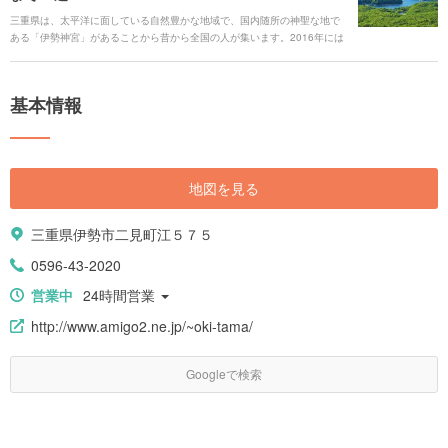
三重県は、太平洋に面している自然豊かな地域で、国内随所の神聖な地で
ある「伊勢神宮」があることから昔から全国の人が集います。2016年には
G7伊勢志摩サミットが開催されました。その他、「鬼ヶ城」などの海岸線
沿いや川沿いの数々の自然景勝地、世界一長いコースターのある「ナガシ
マスパーランド」をはじめとしたテーマパークの数々が有名です。 三重県
基本情報
のグルメは、太平洋の恵みをたっぷり受けた伊勢海老や牡蠣などの海鮮
系、芸術品級の高級肉「松坂牛」を楽しむことができます。 今回はそんな
三重県の観光地をご紹介していきます。
地図を見る
三重県伊勢市二見町江５７５
0596-43-2020
営業中
24時間営業
http://www.amigo2.ne.jp/~oki-tama/
Googleで検索