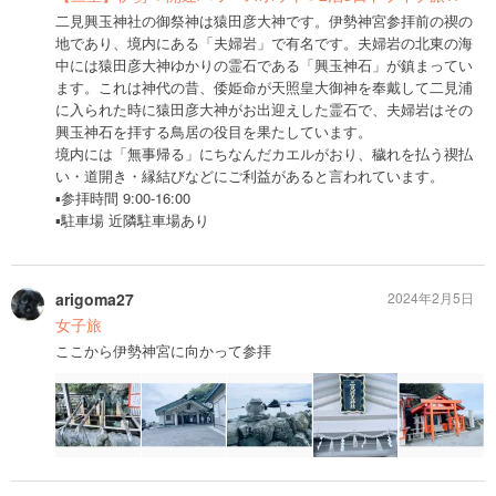
二見興玉神社の御祭神は猿田彦大神です。伊勢神宮参拝前の禊の
地であり、境内にある「夫婦岩」で有名です。夫婦岩の北東の海
中には猿田彦大神ゆかりの霊石である「興玉神石」が鎮まってい
ます。これは神代の昔、倭姫命が天照皇大御神を奉戴して二見浦
に入られた時に猿田彦大神がお出迎えした霊石で、夫婦岩はその
興玉神石を拝する鳥居の役目を果たしています。
境内には「無事帰る」にちなんだカエルがおり、穢れを払う禊払
い・道開き・縁結びなどにご利益があると言われています。
▪️参拝時間 9:00-16:00
▪️駐車場 近隣駐車場あり
arigoma27
2024年2月5日
女子旅
ここから伊勢神宮に向かって参拝