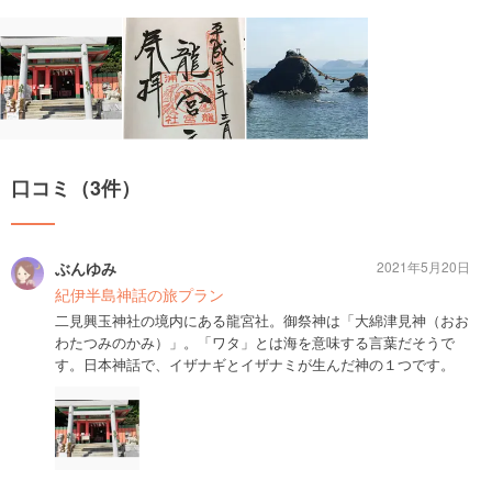
口コミ（3件）
ぶんゆみ
2021年5月20日
紀伊半島神話の旅プラン
二見興玉神社の境内にある龍宮社。御祭神は「大綿津見神（おお
わたつみのかみ）」。「ワタ」とは海を意味する言葉だそうで
す。日本神話で、イザナギとイザナミが生んだ神の１つです。