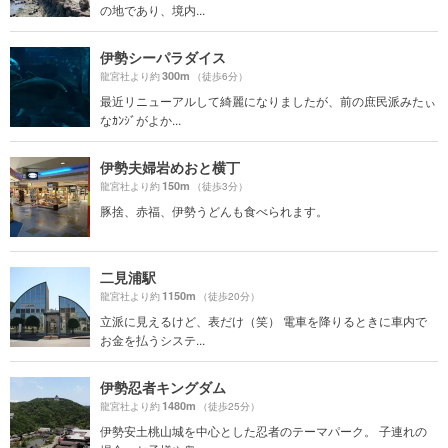
の地であり、境内...
伊勢シーパラダイス
300m
龍宮社より約
（徒歩6分）
最近リニューアルして綺麗になりましたが、前の庶民派みたぃ
なｶﾝｼﾞがよか...
伊勢夫婦岩めおと横丁
150m
龍宮社より約
（徒歩3分）
豚捨、赤福、伊勢うどんも食べられます。
二見浦駅
1150m
龍宮社より約
（徒歩20分）
立派に見えるけど、表だけ（笑） 電車を降りるときに車内で
お金を払うシステ...
伊勢忍者キングダム
1480m
龍宮社より約
（徒歩25分）
伊勢安土桃山城を中心とした忍者のテーマパーク。 子連れの