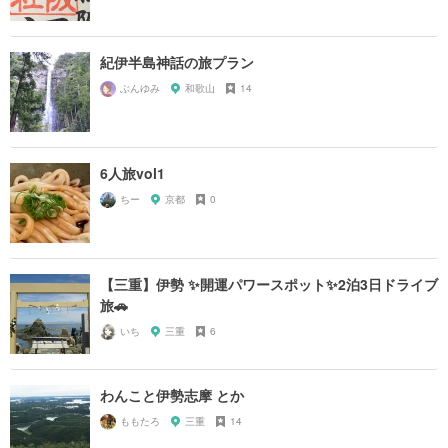
紀伊半島神話の旅プラン
ぶんゆみ
和歌山
14
6人旅vol1
ちー
京都
0
【三重】伊勢 ✨開運パワースポット✨2泊3日ドライブ
旅🚗
いち
三重
6
わんこと伊勢志摩 とか
ももたろ
三重
14