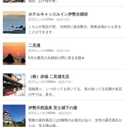
場合、お子様や奥...
ホテルキャッスルイン伊勢夫婦岩
670m
龍宮社より約
（徒歩12分）
こちらが指定の宿。 夫婦岩に徒歩数分。朝食会場からも見る
ことができます。
二見浦
840m
龍宮社より約
（徒歩14分）
6月の夏至の夫婦岩の間に登る太陽☀️
（株）赤福 二見浦支店
1000m
龍宮社より約
（徒歩17分）
混雑度☆。 いつ行っても空いてる。 私の知ってる近隣の支店
の中では、多分...
伊勢天然温泉 安土城下の湯
1450m
龍宮社より約
（徒歩25分）
畳敷の屋内風呂には3種類のお風呂があり、女性の露天風呂か
らは、安土桃山城...