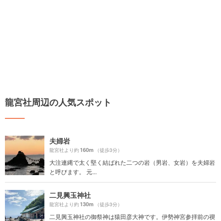
龍宮社周辺の人気スポット
夫婦岩
160m
龍宮社より約
（徒歩3分）
大注連縄で太く堅く結ばれた二つの岩（男岩、女岩）を夫婦岩
と呼びます。 元...
二見興玉神社
130m
龍宮社より約
（徒歩3分）
二見興玉神社の御祭神は猿田彦大神です。伊勢神宮参拝前の禊