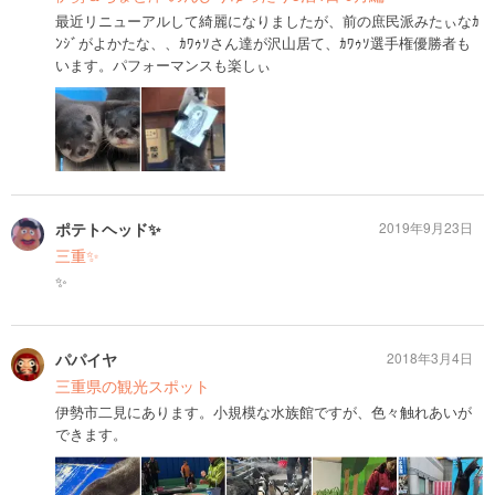
最近リニューアルして綺麗になりましたが、前の庶民派みたぃなｶ
ﾝｼﾞがよかたな、、ｶﾜｩｿさん達が沢山居て、ｶﾜｩｿ選手権優勝者も
います。パフォーマンスも楽しぃ
ポテトヘッド✨
2019年9月23日
三重✨
✨
パパイヤ
2018年3月4日
三重県の観光スポット
伊勢市二見にあります。小規模な水族館ですが、色々触れあいが
できます。