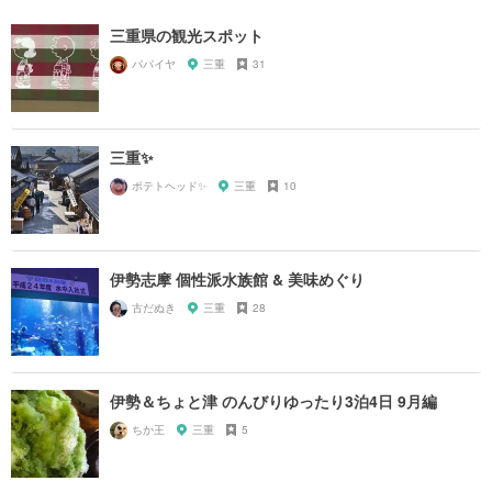
三重県の観光スポット
パパイヤ
三重
31
三重✨
ポテトヘッド✨
三重
10
伊勢志摩 個性派水族館 & 美味めぐり
古だぬき
三重
28
伊勢＆ちょと津 のんびりゆったり3泊4日 9月編
ちか王
三重
5