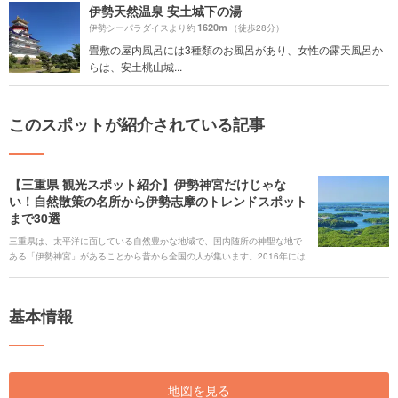
伊勢天然温泉 安土城下の湯
1620m
伊勢シーパラダイスより約
（徒歩28分）
畳敷の屋内風呂には3種類のお風呂があり、女性の露天風呂か
らは、安土桃山城...
このスポットが紹介されている記事
【三重県 観光スポット紹介】伊勢神宮だけじゃな
い！自然散策の名所から伊勢志摩のトレンドスポット
まで30選
三重県は、太平洋に面している自然豊かな地域で、国内随所の神聖な地で
ある「伊勢神宮」があることから昔から全国の人が集います。2016年には
G7伊勢志摩サミットが開催されました。その他、「鬼ヶ城」などの海岸線
沿いや川沿いの数々の自然景勝地、世界一長いコースターのある「ナガシ
マスパーランド」をはじめとしたテーマパークの数々が有名です。 三重県
基本情報
のグルメは、太平洋の恵みをたっぷり受けた伊勢海老や牡蠣などの海鮮
系、芸術品級の高級肉「松坂牛」を楽しむことができます。 今回はそんな
三重県の観光地をご紹介していきます。
地図を見る