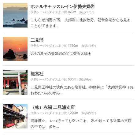
ホテルキャッスルイン伊勢夫婦岩
970m
伊勢シーパラダイスより約
（徒歩17分）
こちらが指定の宿。 夫婦岩に徒歩数分。朝食会場からも見る
ことができます。
二見浦
1140m
伊勢シーパラダイスより約
（徒歩19分）
6月の夏至の夫婦岩の間に登る太陽☀️
龍宮社
300m
伊勢シーパラダイスより約
（徒歩6分）
二見興玉神社の境内にある龍宮社。御祭神は「大綿津見神（お
おわたつみのかみ...
（株）赤福 二見浦支店
1290m
伊勢シーパラダイスより約
（徒歩22分）
混雑度☆。 いつ行っても空いてる。 私の知ってる近隣の支店
の中では、多分...