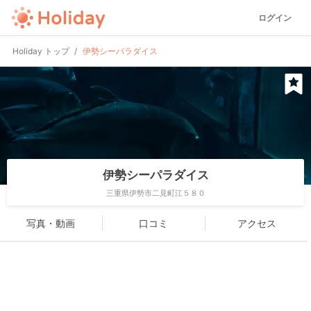
ログイン
Holiday トップ
伊勢シーパラダイス
伊勢シーパラダイス
三重県伊勢市二見町江５８０
写真・動画
口コミ
アクセス