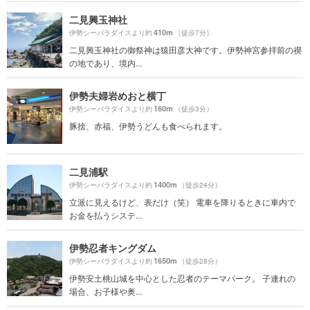
二見興玉神社
410m
伊勢シーパラダイスより約
（徒歩7分）
二見興玉神社の御祭神は猿田彦大神です。伊勢神宮参拝前の禊
の地であり、境内...
伊勢夫婦岩めおと横丁
160m
伊勢シーパラダイスより約
（徒歩3分）
豚捨、赤福、伊勢うどんも食べられます。
二見浦駅
1400m
伊勢シーパラダイスより約
（徒歩24分）
立派に見えるけど、表だけ（笑） 電車を降りるときに車内で
お金を払うシステ...
伊勢忍者キングダム
1650m
伊勢シーパラダイスより約
（徒歩28分）
伊勢安土桃山城を中心とした忍者のテーマパーク。 子連れの
場合、お子様や奥...