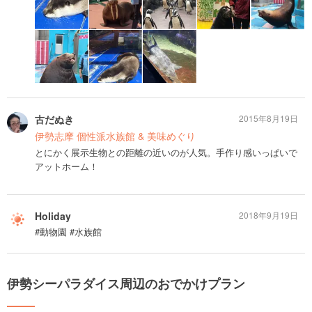
古だぬき
2015年8月19日
伊勢志摩 個性派水族館 & 美味めぐり
とにかく展示生物との距離の近いのが人気。手作り感いっぱいで
アットホーム！
Holiday
2018年9月19日
#動物園 #水族館
伊勢シーパラダイス周辺のおでかけプラン