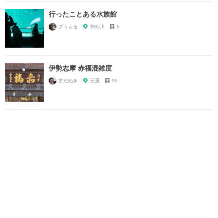
行ったことある水族館
ざうえる
神奈川
5
伊勢志摩 赤福混雑度
古だぬき
三重
35