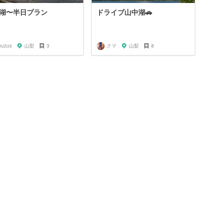
湖〜半日プラン
ドライブ山中湖🚗
uuzus
山梨
3
クマ
山梨
8