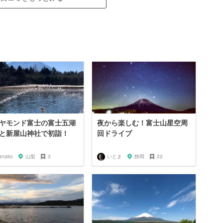
ヤモンド富士の富士五湖
夜から楽しむ！富士山星空周
と新屋山神社で初詣！
回ドライブ
anako
山梨
3
いとま
静岡
22