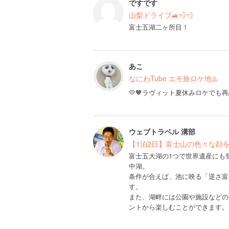
ですです
山梨ドライブ🚙💨💨
富士五湖二ヶ所目！
あこ
なにわTube エモ旅ロケ地♨️
💛🧡ラヴィット夏休みロケでも
ウェブトラベル 溝部
【1泊2日】富士山の色々な顔
富士五大湖の1つで世界遺産にも
中湖。
条件が合えば、池に映る「逆さ富
す。
また、湖畔には公園や施設などの
ントから楽しむことができます。