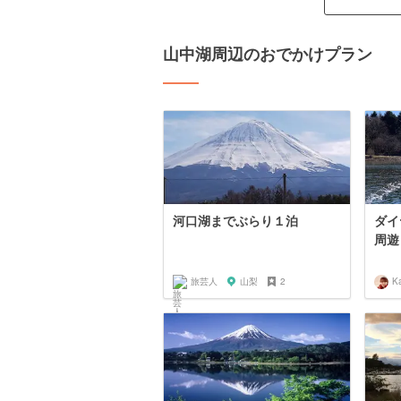
山中湖周辺のおでかけプラン
河口湖までぶらり１泊
ダイ
周遊
旅芸人
山梨
2
K