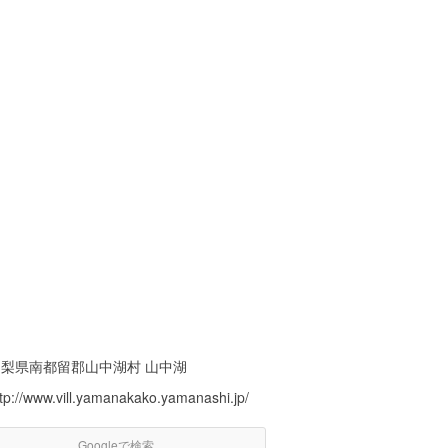
山梨県南都留郡山中湖村 山中湖
ttp://www.vill.yamanakako.yamanashi.jp/
Googleで検索