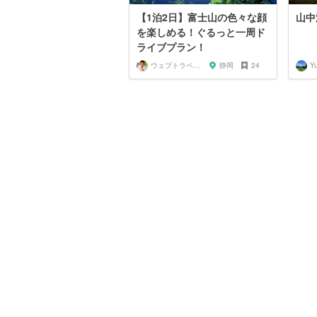
【1泊2日】富士山の色々な顔
山中
を楽しめる！ぐるっと一周ド
ライブプラン！
ウェブトラベル 溝部
静岡
24
Y