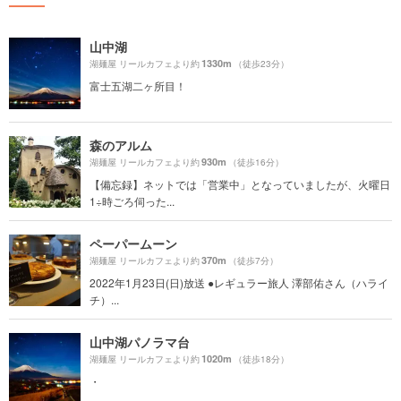
山中湖
1330m
湖麺屋 リールカフェより約
（徒歩23分）
富士五湖二ヶ所目！
森のアルム
930m
湖麺屋 リールカフェより約
（徒歩16分）
【備忘録】ネットでは「営業中」となっていましたが、火曜日
1÷時ごろ伺った...
ペーパームーン
370m
湖麺屋 リールカフェより約
（徒歩7分）
2022年1月23日(日)放送 ●レギュラー旅人 澤部佑さん（ハライ
チ）...
山中湖パノラマ台
1020m
湖麺屋 リールカフェより約
（徒歩18分）
・