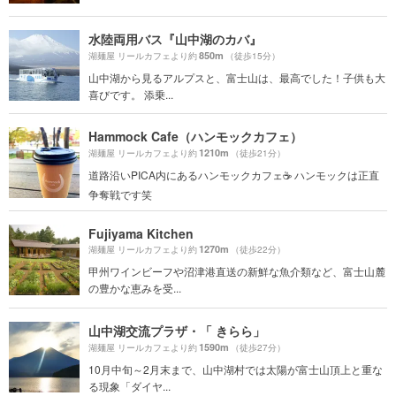
水陸両用バス『山中湖のカバ』
850m
湖麺屋 リールカフェより約
（徒歩15分）
山中湖から見るアルプスと、富士山は、最高でした！子供も大
喜びです。 添乗...
Hammock Cafe（ハンモックカフェ）
1210m
湖麺屋 リールカフェより約
（徒歩21分）
道路沿いPICA内にあるハンモックカフェ☕️ ハンモックは正直
争奪戦です笑
Fujiyama Kitchen
1270m
湖麺屋 リールカフェより約
（徒歩22分）
甲州ワインビーフや沼津港直送の新鮮な魚介類など、富士山麓
の豊かな恵みを受...
山中湖交流プラザ・「 きらら」
1590m
湖麺屋 リールカフェより約
（徒歩27分）
10月中旬～2月末まで、山中湖村では太陽が富士山頂上と重な
る現象「ダイヤ...