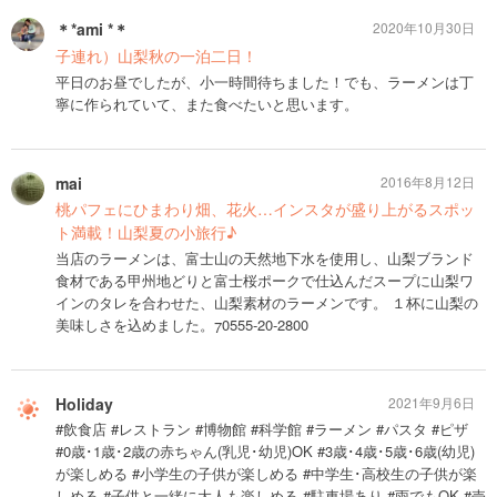
＊*ami *＊
2020年10月30日
子連れ）山梨秋の一泊二日！
平日のお昼でしたが、小一時間待ちました！でも、ラーメンは丁
寧に作られていて、また食べたいと思います。
mai
2016年8月12日
桃パフェにひまわり畑、花火…インスタが盛り上がるスポッ
ト満載！山梨夏の小旅行♪
当店のラーメンは、富士山の天然地下水を使用し、山梨ブランド
食材である甲州地どりと富士桜ポークで仕込んだスープに山梨ワ
インのタレを合わせた、山梨素材のラーメンです。 １杯に山梨の
美味しさを込めました。0555-20-2800
Holiday
2021年9月6日
#飲食店 #レストラン #博物館 #科学館 #ラーメン #パスタ #ピザ
#0歳･1歳･2歳の赤ちゃん(乳児･幼児)OK #3歳･4歳･5歳･6歳(幼児)
が楽しめる #小学生の子供が楽しめる #中学生･高校生の子供が楽
しめる #子供と一緒に大人も楽しめる #駐車場あり #雨でもOK #売