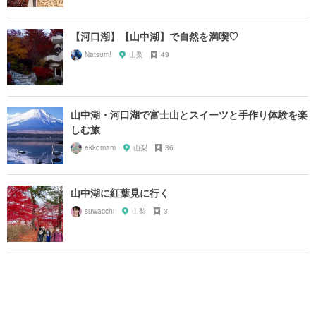
【河口湖】【山中湖】で自然を満喫♡
Natsum!
山梨
49
山中湖・河口湖で富士山とスイーツと手作り体験を楽
しむ旅
ekkomam
山梨
36
山中湖に紅葉見に行く
suwacchi
山梨
3