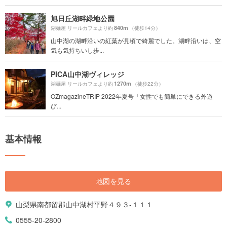
旭日丘湖畔緑地公園
840m
湖麺屋 リールカフェより約
（徒歩14分）
山中湖の湖畔沿いの紅葉が見頃で綺麗でした。湖畔沿いは、空
気も気持ちいし歩...
PICA山中湖ヴィレッジ
1270m
湖麺屋 リールカフェより約
（徒歩22分）
OZmagazineTRIP 2022年夏号「女性でも簡単にできる外遊
び...
基本情報
地図を見る
山梨県南都留郡山中湖村平野４９３-１１１
0555-20-2800