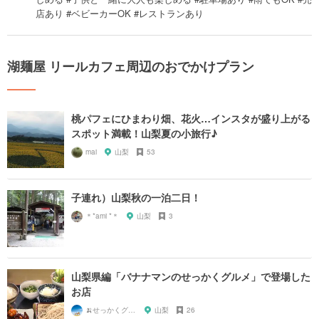
店あり #ベビーカーOK #レストランあり
湖麺屋 リールカフェ周辺のおでかけプラン
桃パフェにひまわり畑、花火…インスタが盛り上がる
スポット満載！山梨夏の小旅行♪
mai
山梨
53
子連れ）山梨秋の一泊二日！
＊*ami *＊
山梨
3
山梨県編「バナナマンのせっかくグルメ」で登場した
お店
🍌せっかくグルメまにあ🍌
山梨
26