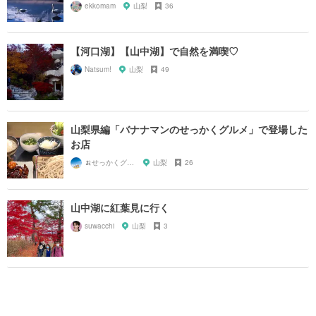
ekkomam
山梨
36
【河口湖】【山中湖】で自然を満喫♡
Natsum!
山梨
49
山梨県編「バナナマンのせっかくグルメ」で登場した
お店
🍌せっかくグルメまにあ🍌
山梨
26
山中湖に紅葉見に行く
suwacchi
山梨
3