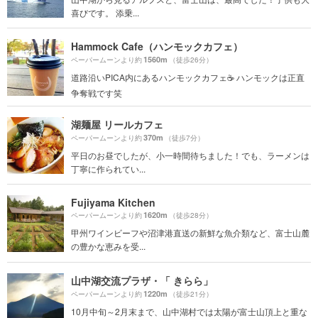
喜びです。 添乗...
Hammock Cafe（ハンモックカフェ）
1560m
ペーパームーンより約
（徒歩26分）
道路沿いPICA内にあるハンモックカフェ☕️ ハンモックは正直
争奪戦です笑
湖麺屋 リールカフェ
370m
ペーパームーンより約
（徒歩7分）
平日のお昼でしたが、小一時間待ちました！でも、ラーメンは
丁寧に作られてい...
Fujiyama Kitchen
1620m
ペーパームーンより約
（徒歩28分）
甲州ワインビーフや沼津港直送の新鮮な魚介類など、富士山麓
の豊かな恵みを受...
山中湖交流プラザ・「 きらら」
1220m
ペーパームーンより約
（徒歩21分）
10月中旬～2月末まで、山中湖村では太陽が富士山頂上と重な