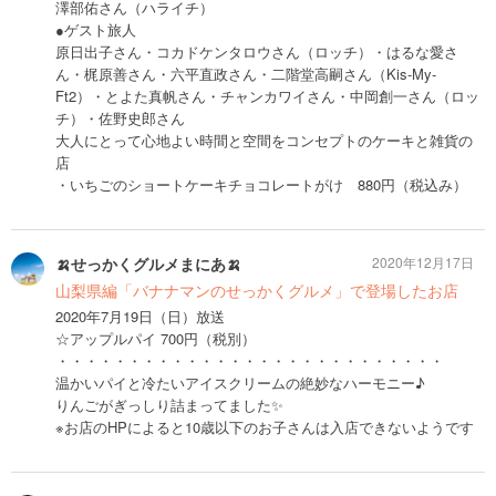
澤部佑さん（ハライチ）
●ゲスト旅人
原日出子さん・コカドケンタロウさん（ロッチ）・はるな愛さ
ん・梶原善さん・六平直政さん・二階堂高嗣さん（Kis-My-
Ft2）・とよた真帆さん・チャンカワイさん・中岡創一さん（ロッ
チ）・佐野史郎さん
大人にとって心地よい時間と空間をコンセプトのケーキと雑貨の
店
・いちごのショートケーキチョコレートがけ 880円（税込み）
🍌せっかくグルメまにあ🍌
2020年12月17日
山梨県編「バナナマンのせっかくグルメ」で登場したお店
2020年7月19日（日）放送
☆アップルパイ 700円（税別）
・・・・・・・・・・・・・・・・・・・・・・・・・・・
温かいパイと冷たいアイスクリームの絶妙なハーモニー♪
りんごがぎっしり詰まってました✨
※お店のHPによると10歳以下のお子さんは入店できないようです