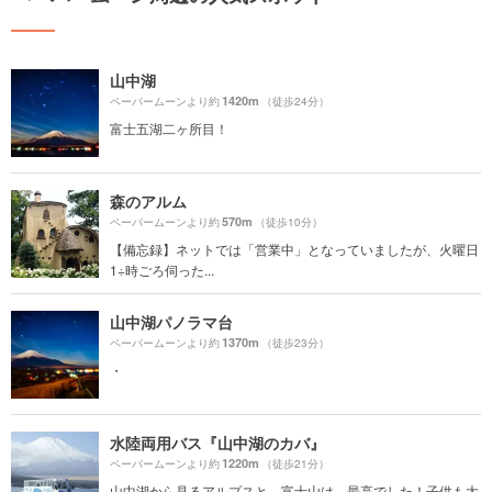
山中湖
1420m
ペーパームーンより約
（徒歩24分）
富士五湖二ヶ所目！
森のアルム
570m
ペーパームーンより約
（徒歩10分）
【備忘録】ネットでは「営業中」となっていましたが、火曜日
1÷時ごろ伺った...
山中湖パノラマ台
1370m
ペーパームーンより約
（徒歩23分）
・
水陸両用バス『山中湖のカバ』
1220m
ペーパームーンより約
（徒歩21分）
山中湖から見るアルプスと、富士山は、最高でした！子供も大