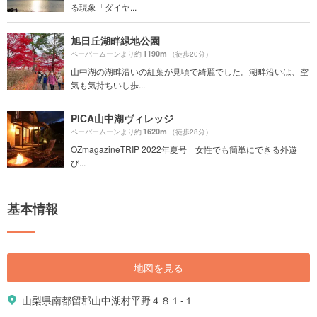
る現象「ダイヤ...
旭日丘湖畔緑地公園
1190m
ペーパームーンより約
（徒歩20分）
山中湖の湖畔沿いの紅葉が見頃で綺麗でした。湖畔沿いは、空
気も気持ちいし歩...
PICA山中湖ヴィレッジ
1620m
ペーパームーンより約
（徒歩28分）
OZmagazineTRIP 2022年夏号「女性でも簡単にできる外遊
び...
基本情報
地図を見る
山梨県南都留郡山中湖村平野４８１-１