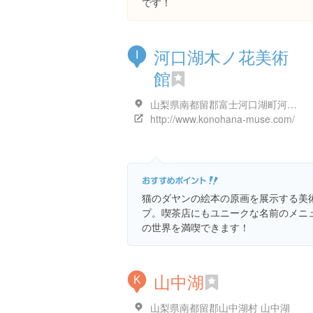
です！
河口湖木ノ花美術
I
館
山梨県南都留郡富士河口湖町河口３０２６-１
http://www.konohana-muse.com/
猫のダヤンの絵本の原画を展示する美
プ。喫茶店にもユニークな名前のメニ
の世界を満喫できます！
山中湖
K
山梨県南都留郡山中湖村 山中湖