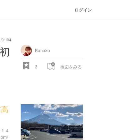
ログイン
/01/04
general
railroad
train
comic
mountain
sports
fishing
bbq
fashion
tradition
music
baby
camera
amusement
aquarium
sea
ball
baer
初
store
park
Kanako
3
地図をみる
霧高
28.522 px
-１４
com/