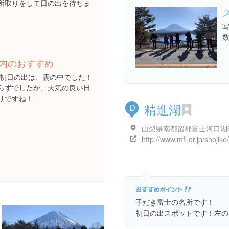
所取りをして日の出を待ちま
内のおすすめ
旦の初日の出は、雲の中でした！
らずでしたが、天気の良い日
リですね！
精進湖
D
山梨県南都留郡富士河口湖
http://www.mfi.or.jp/shojiko/
子だき富士の名所です！
初日の出スポットです！左の