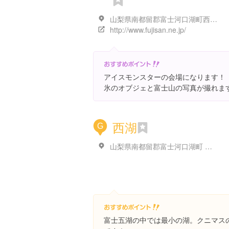
山梨県南都留郡富士河口湖町西湖２０６８
http://www.fujisan.ne.jp/
アイスモンスターの会場になります！
氷のオブジェと富士山の写真が撮れま
西湖
G
山梨県南都留郡富士河口湖町 西湖
富士五湖の中では最小の湖。クニマス