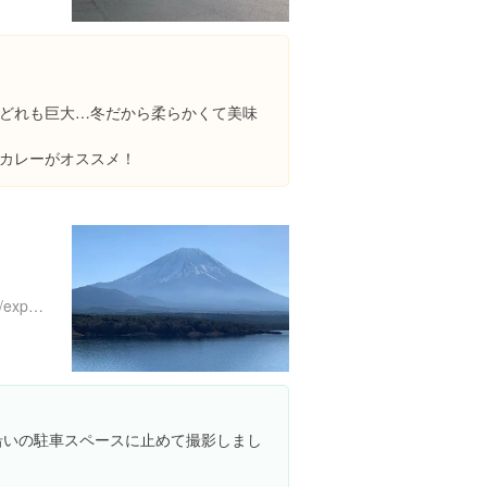
どれも巨大…冬だから柔らかくて美味
カレーがオススメ！
https://www.instagram.com/explore/locations/320812412
道沿いの駐車スペースに止めて撮影しまし