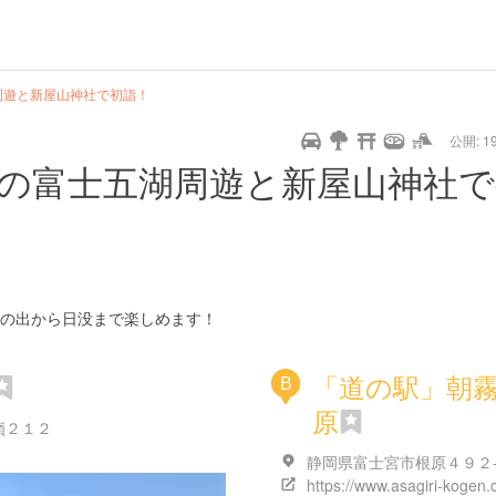
url
guide
hot
type
star
camera
home
settings
profile
print
rank
mail
lock
calendar
access
周遊と新屋山神社で初詣！
公開: 19
pet
drive
walking
cycling
nature
stroll
art
camp
history
castle
temple
cafe
gourmet
onsen
outdoor
world
public bath
shopping
の富士五湖周遊と新屋山神社で
heritage
kyoto
hyogo
の出から日没まで楽しめます！
「道の駅」朝
B
原
嶺２１２
静岡県富士宮市根原４９２
https://www.asagiri-kogen.