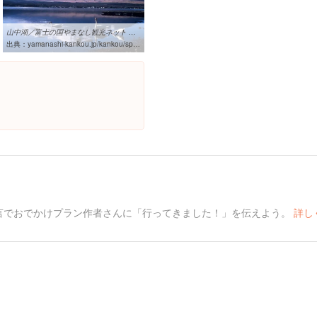
山中湖／富士の国やまなし観光ネット 山梨県公式観光情報
出典：
yamanashi-kankou.jp/kankou/spot/p1_4819.html
言でおでかけプラン作者さんに「行ってきました！」を伝えよう。
詳し