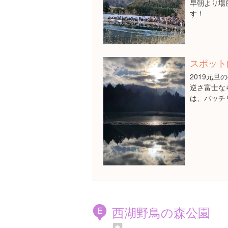
早朝より場
す！
スポット
2019元
逆さ富士な
は、バッチ
西湖野鳥の森公園
E