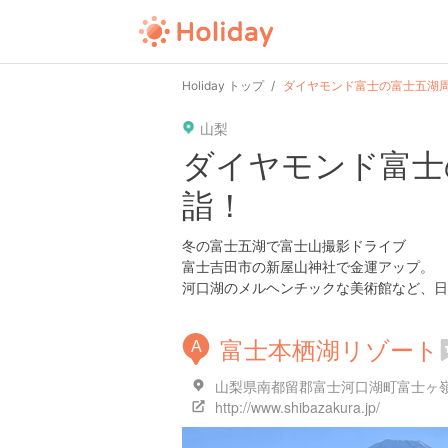
user
pin
tel
time
Holiday トップ
ダイヤモンド富士の富士五湖
山梨
date
child
solitary
ダイヤモンド富士
詣！
tokyo
kanagawa
osaka
冬の富士五湖で富士山撮影ドライブ
富士吉田市の新屋山神社で金運アップ。
河口湖のメルヘンチックな美術館など、日
富士本栖湖リゾート
A
山梨県南都留郡富士河口湖町富士ヶ
http://www.shibazakura.jp/