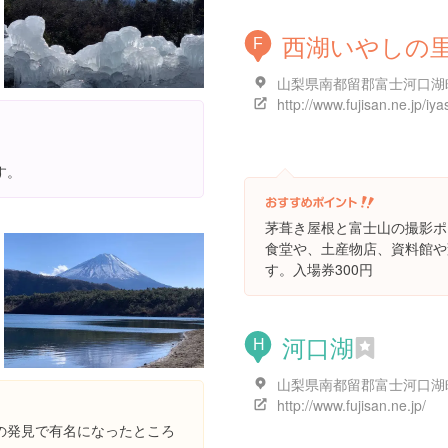
西湖いやしの
F
す。
茅葺き屋根と富士山の撮影ポ
食堂や、土産物店、資料館や
す。入場券300円
河口湖
H
http://www.fujisan.ne.jp/
の発見で有名になったところ