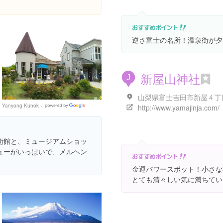
逆さ富士の名所！温泉街が夕
新屋山神社
J
Yanyong Kunok
Google
http://www.yamajinja.com/
Places
術館と、ミュージアムショッ
ューがいっぱいで、メルヘン
金運パワースポット！小さな
とても清々しい気に満ちてい