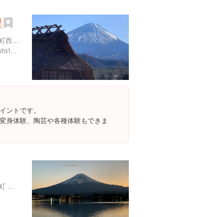
里
山梨県南都留郡富士河口湖町西湖 根場 ２７１０
http://www.fujisan.ne.jp/iyashi/index.html
イントです。
変身体験、陶芸や各種体験もできま
山梨県南都留郡富士河口湖町 河口湖