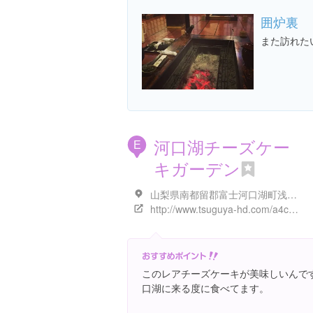
囲炉裏
また訪れた
河口湖チーズケー
E
キガーデン
山梨県南都留郡富士河口湖町浅川１１７３-１
http://www.tsuguya-hd.com/a4chirasi/tool-kawaguchikoc/
このレアチーズケーキが美味しいんで
口湖に来る度に食べてます。