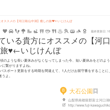
pe
star
camera
home
settings
profile
print
rank
mail
lock
calendar
access
オススメの【河口湖/山中湖】癒しの旅♥︎←いじけんぼ
最終更新日: 16/
ng
cycling
nature
stroll
art
camp
history
castle
temple
cafe
gourmet
onsen
outdoor
world
public bath
shopping
general
railroad
trai
ている貴方にオススメの【河
heritage
store
旅♥︎←いじけんぼ
頃のような長い夏休みがなくなってしまった今、短い夏休みをどのよう
ンに繋がりますよね。
パスポート更新をする時期を間違えて、1人だけお留守番をすることに＿
迷うよ。
大石公園
B