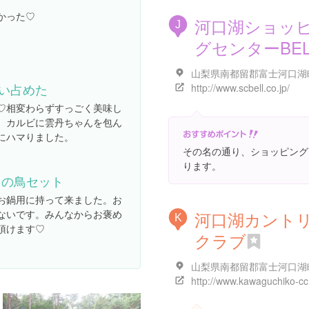
かった♡
河口湖ショッ
J
グセンターBEL
い占めた
http://www.scbell.co.jp/
♡相変わらずすっごく美味し
。カルビに雲丹ちゃんを包ん
にハマりました。
その名の通り、ショッピング
ります。
川の鳥セット
お鍋用に持って来ました。お
ないです。みんなからお褒め
河口湖カント
K
頂けます♡
クラブ
http://www.kawaguchiko-cc.