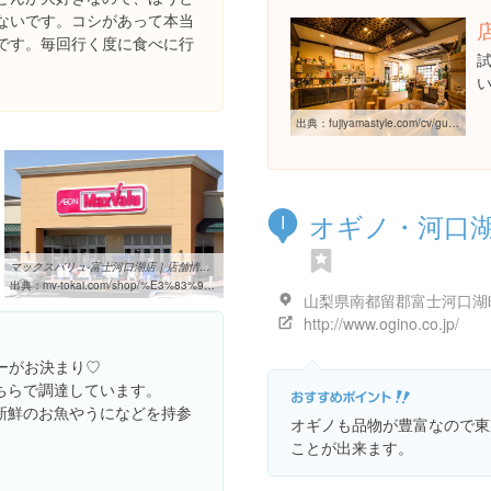
ないです。コシがあって本当
です。毎回行く度に食べに行
出典：
fujiyamastyle.com/cv/guide/cont046.html
オギノ・河口
I
マックスバリュ-富士河口湖店｜店舗情報｜マックスバリュ東海 静岡 ...
出典：
mv-tokai.com/shop/%E3%83%9E%E3%83%83%E3%82%AF%E3%82%B9%E3%83%90%E3%83%AA%E3%83%A5-%E5%AF%8C%E5%A3%AB%E6%B2%B3%E5%8F%A3%E6%B9%96%E5%BA%97
http://www.ogino.co.jp/
ーがお決まり♡
ちらで調達しています。
新鮮のお魚やうになどを持参
オギノも品物が豊富なので東
ことが出来ます。