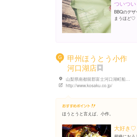
ついつい
BBQのデ
まうほど♡
甲州ほうとう小作
G
河口湖店
山梨県南都留郡富士河口湖町船津１６３８-１
http://www.kosaku.co.jp/
ほうとうと言えば、小作。
大好き♡
超絶におう