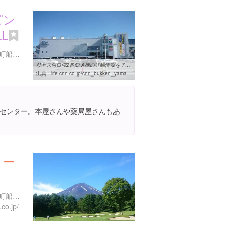
ピン
L
山梨県南都留郡富士河口湖町船津２９８６
リセス河口湖2番館 A棟の詳細情報をチェックするなら：［CNN 住宅 ...
出典：
life.cnn.co.jp/cnn_bukken_yamanashi-chukomansion-84310861.html
センター。本屋さんや薬局屋さんもあ
リー
山梨県南都留郡富士河口湖町船津６２３６
co.jp/