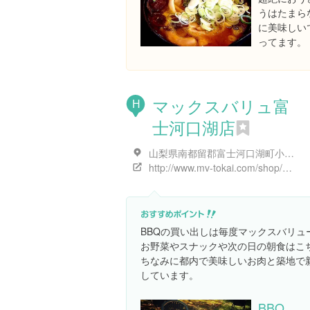
うはたまら
に美味しい
ってます。
マックスバリュ富
H
士河口湖店
山梨県南都留郡富士河口湖町小立８０１７-１
http://www.mv-tokai.com/shop/%E3%83%9E%E3%83%83%E3%82%AF%E3%82%B9%E3%83%90%E3%83%AA%E3%83%A5-%E5%AF%8C%E5%A3%AB%E6%B2%B3%E5%8F%A3%E6%B9%96%E5%BA%97/
BBQの買い出しは毎度マックスバリュ
お野菜やスナックや次の日の朝食はこ
ちなみに都内で美味しいお肉と築地で
しています。
BBQ