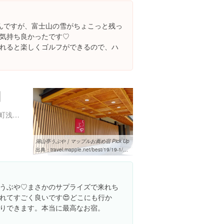
んですが、富士山の雪がちょこっと残っ
気持ち良かったです♡
れると楽しくゴルフができるので、ハ
山梨県南都留郡富士河口湖町浅川１０
湖山亭うぶや｜マップルお薦め宿 Pick Up
出典：
travel.mapple.net/best/19/19-1/2992
うぶや♡まさかのサプライズで来れち
れてすごく良いです😍どこにも行か
りできます。本当に最高なお宿。