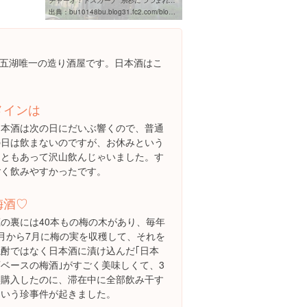
チャーオ！トスカーナ '糸杉につつまれて' 2011年08月
出典：
bu10148bu.blog31.fc2.com/blog-date-201108.html
五湖唯一の造り酒屋です。日本酒はこ
メインは
日本酒は次の日にだいぶ響くので、普通
の日は飲まないのですが、お休みという
こともあって沢山飲んじゃいました。す
ごく飲みやすかったです。
梅酒♡
蔵の裏には40本もの梅の木があり、毎年
6月から7月に梅の実を収穫して、それを
焼酎ではなく日本酒に漬け込んだ｢日本
酒ベースの梅酒｣がすごく美味しくて、3
本購入したのに、滞在中に全部飲み干す
という珍事件が起きました。