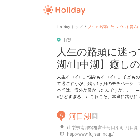
user
pin
tel
time
url
guide
hot
ty
Holiday トップ
人生の路頭に迷っている貴方に
山梨
date
child
solitary
pet
drive
walki
人生の路頭に迷っ
湖/山中湖】癒しの
tokyo
kanagawa
osaka
kyoto
hyogo
人生イロイロ。悩みもイロイロ。子どもの
て過ごすかが、残り4ヶ月のモチベーショ
本当は、海外が良かったんですが、、、←
○ひどすぎる。←これこそ、本当に路頭に
河口湖
A
山梨県南都留郡富士河口湖町 河口湖
http://www.fujisan.ne.jp/