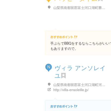
山梨県南都留郡富士河口湖町勝山２９２２−３
手ぶらでBBQをするならこちらがいい
もありますので。
ヴィラ アンソレイ
N
ユ
山梨県南都留郡富士河口湖町河口１７９５
http://villa-ensoleille.jp/