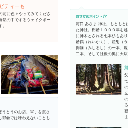
ビティーも
の前に色々やってみてくださ
自然の中でするウェイクボー
河口 あさま 神社。もとも
す。
た神社。樹齢１０００年を越
に神木とされる七本杉もあり
齢鶴（れいかく）、産射（う
御爾（みしるし）の一本、境
二本、そして社殿の奥に天壌
ほうとうのお店。軍手を渡さ
も都会では味わえないことも