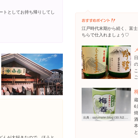
ザートとしてお持ち帰りしてし
江戸時代末期から続く、富士
ちらで仕入れましょう♡
出典：
satumatei.blog130.fc2.com/blog-entry-704.html
どんが大好きなので、ほうと