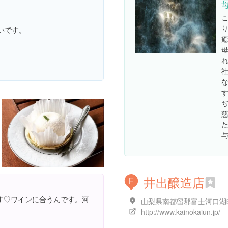
いです。
井出醸造店
F
す♡ワインに合うんです。河
http://www.kainokaiun.jp/