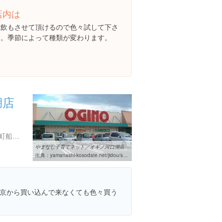
店内は
試飲もさせて頂けるので色々試して下さ
い。季節によって種類が変わります。
湖店
山梨県南都留郡富士河口湖町船津545ｰ3
やまなし子育てネット／オギノ河口湖店
出典：
yamanashi-kosodate.net/jidou/shop/1506.html
京から買い込んで来なくても色々買う