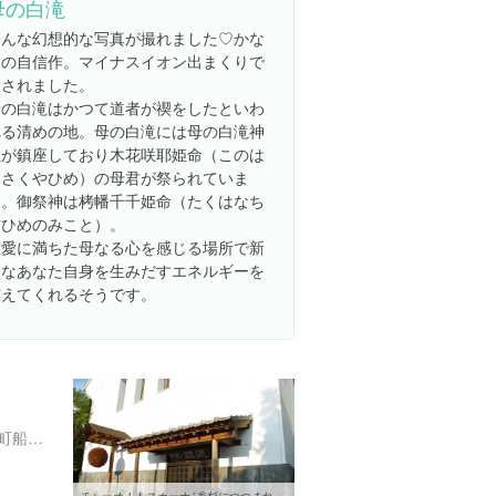
母の白滝
こんな幻想的な写真が撮れました♡かな
りの自信作。マイナスイオン出まくりで
癒されました。
母の白滝はかつて道者が禊をしたといわ
れる清めの地。母の白滝には母の白滝神
社が鎮座しており木花咲耶姫命（このは
なさくやひめ）の母君が祭られていま
す。御祭神は栲幡千千姫命（たくはなち
ぢひめのみこと）。
慈愛に満ちた母なる心を感じる場所で新
たなあなた自身を生みだすエネルギーを
与えてくれるそうです。
山梨県南都留郡富士河口湖町船津８