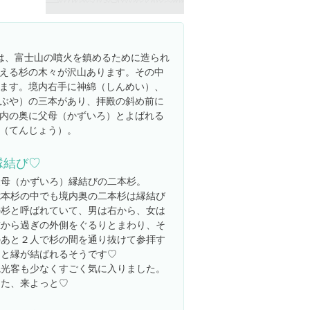
とは、富士山の噴火を鎮めるために造られ
える杉の木々が沢山あります。その中
ます。境内右手に神綿（しんめい）、
ぶや）の三本があり、拝殿の斜め前に
内の奥に父母（かずいろ）とよばれる
（てんじょう）。
縁結び♡
父母（かずいろ）縁結びの二本杉。
七本杉の中でも境内奥の二本杉は縁結び
の杉と呼ばれていて、男は右から、女は
左から過ぎの外側をぐるりとまわり、そ
のあと２人で杉の間を通り抜けて参拝す
ると縁が結ばれるそうです♡
観光客も少なくすごく気に入りました。
また、来よっと♡