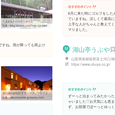
6月に来た時にゴルフをした
ていますね。涼しくて最高に
たまどら | ハッピータイム
上手な人がちゃんと教えてく
出典：
blog.tamads.com/?eid=131684
マりました。
ですね。雨が降っても雨よけ
湖山亭うぶや
M
https://www.ubuya.co.jp/
河口湖の貸別荘【 ヴィラ アンソレイユ 】眺望抜群！富士五湖散策の ...
ずーっと泊まってみたかった
出典：
villa-ensoleille.jp/sisetsu.html
ゃいました♡お天気にも恵ま
ず、お部屋でぼーっとゆっく