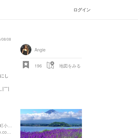
ログイン
08/08
n
comic
mountain
sports
fishing
bbq
fashion
tradition
music
baby
camera
amusement
aquarium
sea
ball
baer
bell
flower
ear
口
park
Angie
196
地図をみる
にし
|￣|
28.522 px
山梨県南都留郡富士河口湖町小立897番地の1 先
http://www.fuji-kawaguchiko.com/003fujiyama/ooishi/