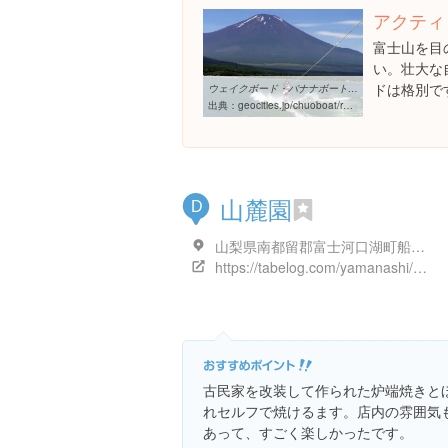
アクティ
富士山を目
い。壮大な
ドは格別で
ウェイクボード・バナナボート体験申込/山中湖中央ボート
出典：
geocities.jp/chuoboat/recreation/wakeboard
山麓園
D
山梨県南都留郡富士河口湖町船津３３７０-１
https://tabelog.com/yamanashi/A1903/A190303/19000257/
古民家を改装して作られた炉端焼きと
れセルフで焼けるます。店内の雰囲気
あって、すごく楽しかったです。