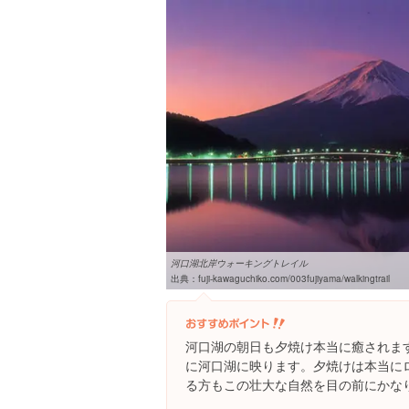
河口湖北岸ウォーキングトレイル
出典：
fuji-kawaguchiko.com/003fujiyama/walkingtrail
河口湖の朝日も夕焼け本当に癒されま
に河口湖に映ります。夕焼けは本当に
る方もこの壮大な自然を目の前にかな