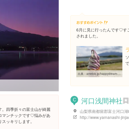
6月に見に行ったんです♡す
されました。
出典：
ameblo.jp/happydream-blog/entry-11576250898.html
河口浅間神社
C
す。四季折々の富士山が綺麗
ロマンチックです♡悩みがあ
りスッキリします。