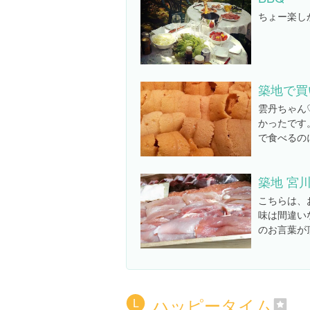
ちょー楽し
築地で買
雲丹ちゃん
かったです
で食べるの
築地 宮
こちらは、
味は間違い
のお言葉が
ハッピータイム
L