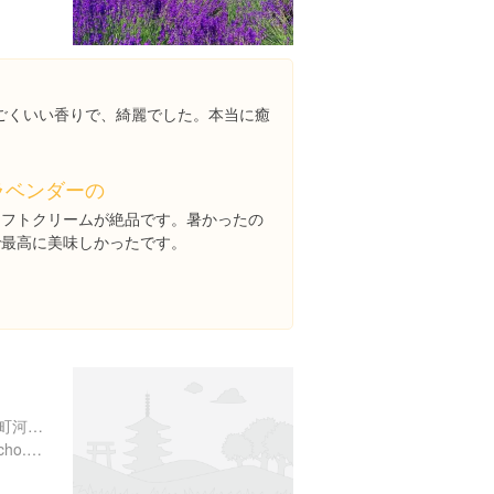
ごくいい香りで、綺麗でした。本当に癒
ラベンダーの
ソフトクリームが絶品です。暑かったの
で最高に美味しかったです。
山梨県南都留郡富士河口湖町河口１
http://www.yamanashi-jinjacho.or.jp/intro/search/detail/7137