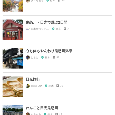
さくらもち
栃木
32
鬼怒川・日光で遊ぶ2日間
日本旅行リテイリングいい旅予約センター
東京
7
心も体もやんわり鬼怒川温泉
とまと
栃木
32
日光旅行
Tipsy Owl
栃木
79
わんこと日光鬼怒川
ももたろ
栃木
12