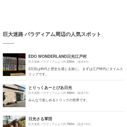
巨大迷路 パラディアム周辺の人気スポット
EDO WONDERLAND日光江戸村
220m
巨大迷路 パラディアムより約
（徒歩4分）
2日目は時代と歴史を感じる旅に。 まずは江戸時代にタイムス
リップです。
とりっくあーとぴあ日光
360m
巨大迷路 パラディアムより約
（徒歩7分）
みんなで楽しめるトリックの世界です。
日光さる軍団
760m
巨大迷路 パラディアムより約
（徒歩13分）