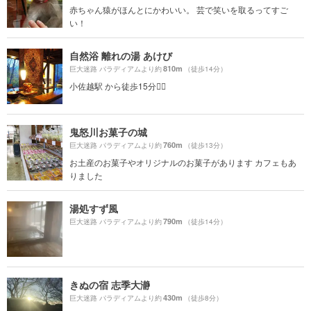
赤ちゃん猿がほんとにかわいい。 芸で笑いを取るってすご
い！
自然浴 離れの湯 あけび
810m
巨大迷路 パラディアムより約
（徒歩14分）
小佐越駅 から徒歩15分🚶‍♀️
鬼怒川お菓子の城
760m
巨大迷路 パラディアムより約
（徒歩13分）
お土産のお菓子やオリジナルのお菓子があります カフェもあ
りました
湯処すず風
790m
巨大迷路 パラディアムより約
（徒歩14分）
きぬの宿 志季大瀞
430m
巨大迷路 パラディアムより約
（徒歩8分）