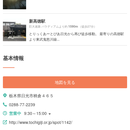
新高徳駅
1590m
巨大迷路 パラディアムより約
（徒歩27分）
とりっくあーとぴあ日光から再び徒歩移動。 最寄りの高徳駅
より東武鬼怒川線...
基本情報
地図を見る
栃木県日光市柄倉４６５
0288-77-2239
営業中
9:30～15:00
http://www.tochigiji.or.jp/spot/1142/