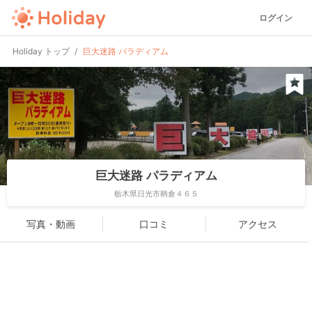
ログイン
Holiday トップ
巨大迷路 パラディアム
巨大迷路 パラディアム
栃木県日光市柄倉４６５
写真・動画
口コミ
アクセス