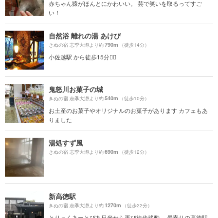
赤ちゃん猿がほんとにかわいい。 芸で笑いを取るってすご
い！
自然浴 離れの湯 あけび
790m
きぬの宿 志季大瀞より約
（徒歩14分）
小佐越駅 から徒歩15分🚶‍♀️
鬼怒川お菓子の城
540m
きぬの宿 志季大瀞より約
（徒歩10分）
お土産のお菓子やオリジナルのお菓子があります カフェもあ
りました
湯処すず風
690m
きぬの宿 志季大瀞より約
（徒歩12分）
新高徳駅
1270m
きぬの宿 志季大瀞より約
（徒歩22分）
とりっくあーとぴあ日光から再び徒歩移動。 最寄りの高徳駅