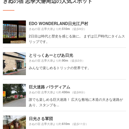
きぬの宿 志季大瀞周辺の人気スポット
EDO WONDERLAND日光江戸村
510m
きぬの宿 志季大瀞より約
（徒歩9分）
2日目は時代と歴史を感じる旅に。 まずは江戸時代にタイムス
リップです。
とりっくあーとぴあ日光
90m
きぬの宿 志季大瀞より約
（徒歩2分）
みんなで楽しめるトリックの世界です。
巨大迷路 パラディアム
430m
きぬの宿 志季大瀞より約
（徒歩8分）
誰でも楽しめる巨大迷路！ 広大な敷地に木造の大きな迷路が
あり、スタンプを...
日光さる軍団
610m
きぬの宿 志季大瀞より約
（徒歩11分）