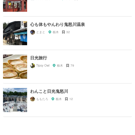
心も体もやんわり鬼怒川温泉
とまと
栃木
32
日光旅行
Tipsy Owl
栃木
79
わんこと日光鬼怒川
ももたろ
栃木
12