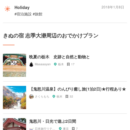
Holiday
2018年1月8日
#宿泊施設 #旅館
きぬの宿 志季大瀞周辺のおでかけプラン
晩夏の栃木 史跡と自然と動物と
Maaaaayan
栃木
17
【鬼怒川温泉】のんびり癒し旅(1泊2日)★行程あり★
さくらもち
栃木
32
鬼怒川・日光で遊ぶ2日間
日本旅行リテイリングいい旅予約センター
東京
7