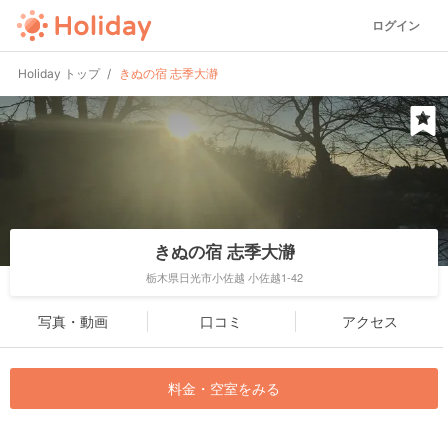
ログイン
Holiday トップ
きぬの宿 志季大瀞
きぬの宿 志季大瀞
栃木県日光市小佐越 小佐越1-42
写真・動画
口コミ
アクセス
料金・空室をみる