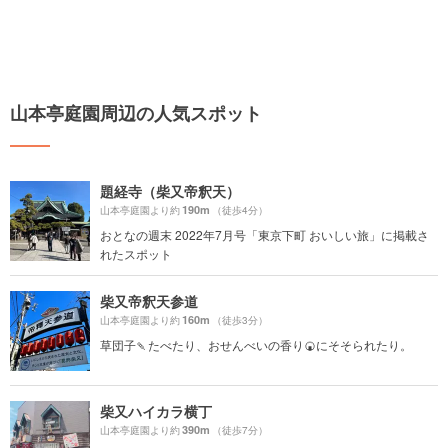
山本亭庭園周辺の人気スポット
題経寺（柴又帝釈天）
190m
山本亭庭園より約
（徒歩4分）
おとなの週末 2022年7月号「東京下町 おいしい旅」に掲載さ
れたスポット
柴又帝釈天参道
160m
山本亭庭園より約
（徒歩3分）
草団子🍡たべたり、おせんべいの香り🍘にそそられたり。
柴又ハイカラ横丁
390m
山本亭庭園より約
（徒歩7分）