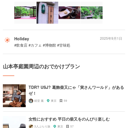
Holiday
2025年9月1日
#飲食店 #カフェ #博物館 #甘味処
山本亭庭園周辺のおでかけプラン
TDR? USJ? 葛飾柴又にゃ「寅さんワールド」がある
ゼ！
経堂 薫
東京
59
女性におすすめ 平日の柴又をのんびり楽しむ
3人ぶらり旅
東京
57