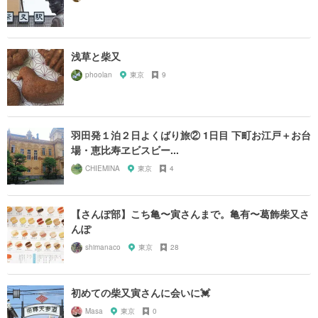
浅草と柴又
phoolan
東京
9
羽田発１泊２日よくばり旅② 1日目 下町お江戸＋お台
場・恵比寿ヱビスビー...
CHIEMINA
東京
4
【さんぽ部】こち亀〜寅さんまで。亀有〜葛飾柴又さ
んぽ
shimanaco
東京
28
初めての柴又寅さんに会いに💓
Masa
東京
0