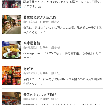
駄菓子屋さん 入るだけでわくわくする場所！ レトロで可愛い
すぎです。 店...
葛飾柴又寅さん記念館
100m
山本亭庭園より約
（徒歩2分）
柴又は「男はつらいよ」の寅さんの故郷。記念館に一歩足を踏
み入れると、そこ...
高木屋老舗
380m
山本亭庭園より約
（徒歩7分）
OZmagazineTRIP 2022年秋号「秋の電車旅」に掲載されたス
ポット
セピア
400m
山本亭庭園より約
（徒歩7分）
店内全てトイレに至るまで昭和レトロ全開のこのお店❤︎ 純喫茶
が好きな人、...
柴又のおもちゃ博物館
390m
山本亭庭園より約
（徒歩7分）
博物館に入るべき！ レトロなおもちゃがいっぱい！ こういう