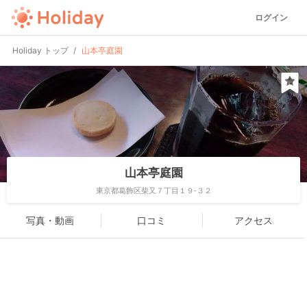
ログイン
Holiday トップ
山本亭庭園
山本亭庭園
東京都葛飾区柴又７丁目１９-３２
写真・動画
口コミ
アクセス