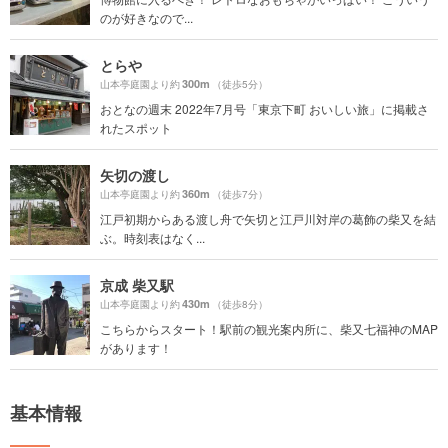
のが好きなので...
とらや
300m
山本亭庭園より約
（徒歩5分）
おとなの週末 2022年7月号「東京下町 おいしい旅」に掲載さ
れたスポット
矢切の渡し
360m
山本亭庭園より約
（徒歩7分）
江戸初期からある渡し舟で矢切と江戸川対岸の葛飾の柴又を結
ぶ。時刻表はなく...
京成 柴又駅
430m
山本亭庭園より約
（徒歩8分）
こちらからスタート！駅前の観光案内所に、柴又七福神のMAP
があります！
基本情報