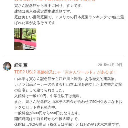
寅さん記念館から裏手に回り、すぐです。
建物は東京都選定歴史建造物です。
庭は美しい書院庭園で、アメリカの日本庭園ランキングで3位に選
ばれた事があるそうです。
経堂 薫
2015年4月19日
TDR? USJ? 葛飾柴又にゃ「寅さんワールド」があるゼ！
山本亭は寅さん記念館から江戸川上流側にある歴史的建築物。
カメラ部品メーカーの合資会社山本工場を創立した山本栄之助翁
の自宅として建てられました。
入館料は一般100円、中学生以下は無料。
また、寅さん記念館と山本亭の料金が合わせて50円引きになるお
トクなセット券も発売中。
一般料金が600円から550円になります。
開館時間は午前９時から午後５時まで。
休館日は第3火曜日（祝休日は開館）と12月の第3火水木曜です。