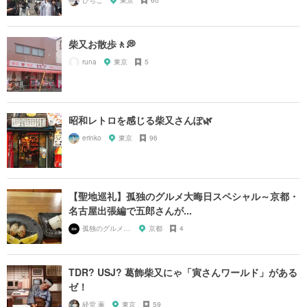
ぴちこ
東京
60
柴又お散歩🚶💭
runa
東京
5
昭和レトロを感じる柴又さんぽ🌿
erinko
東京
96
【聖地巡礼】孤独のグルメ大晦日スペシャル～京都・
名古屋出張編で五郎さんが...
孤独のグルメ大好き芸人
京都
4
TDR? USJ? 葛飾柴又にゃ「寅さんワールド」がある
ゼ！
経堂 薫
東京
59