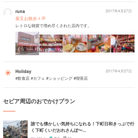
runa
2017年4月27日
柴又お散歩🚶💭
レトロな雑貨で埋め尽くされた店内です。
Holiday
2017年4月27日
#飲食店 #カフェ #ショッピング #喫茶店
セピア周辺のおでかけプラン
誰でも懐かしい気持ちになれる！下町日和きっぷで行
く下町くいだおれさんぽ〜...