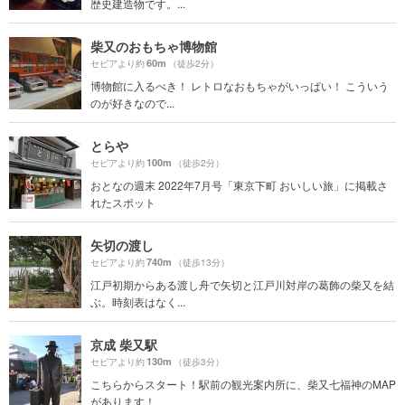
歴史建造物です。...
柴又のおもちゃ博物館
60m
セピアより約
（徒歩2分）
博物館に入るべき！ レトロなおもちゃがいっぱい！ こういう
のが好きなので...
とらや
100m
セピアより約
（徒歩2分）
おとなの週末 2022年7月号「東京下町 おいしい旅」に掲載さ
れたスポット
矢切の渡し
740m
セピアより約
（徒歩13分）
江戸初期からある渡し舟で矢切と江戸川対岸の葛飾の柴又を結
ぶ。時刻表はなく...
京成 柴又駅
130m
セピアより約
（徒歩3分）
こちらからスタート！駅前の観光案内所に、柴又七福神のMAP
があります！