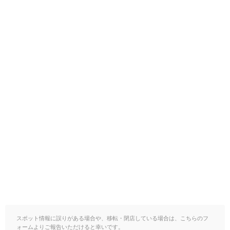
スポット情報に誤りがある場合や、移転・閉店している場合は、こちらのフ
ォームよりご報告いただけると幸いです。