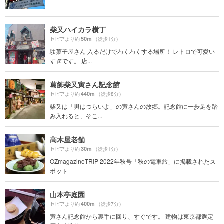
柴又ハイカラ横丁
50m
セピアより約
（徒歩1分）
駄菓子屋さん 入るだけでわくわくする場所！ レトロで可愛い
すぎです。 店...
葛飾柴又寅さん記念館
440m
セピアより約
（徒歩8分）
柴又は「男はつらいよ」の寅さんの故郷。記念館に一歩足を踏
み入れると、そこ...
高木屋老舗
30m
セピアより約
（徒歩1分）
OZmagazineTRIP 2022年秋号「秋の電車旅」に掲載されたス
ポット
山本亭庭園
400m
セピアより約
（徒歩7分）
寅さん記念館から裏手に回り、すぐです。 建物は東京都選定