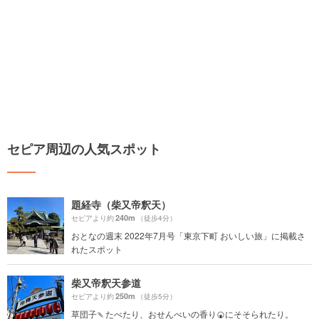
セピア周辺の人気スポット
題経寺（柴又帝釈天）
240m
セピアより約
（徒歩4分）
おとなの週末 2022年7月号「東京下町 おいしい旅」に掲載さ
れたスポット
柴又帝釈天参道
250m
セピアより約
（徒歩5分）
草団子🍡たべたり、おせんべいの香り🍘にそそられたり。