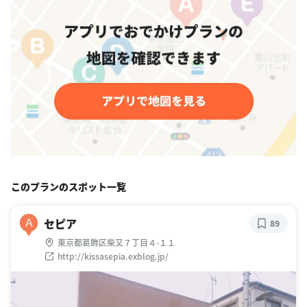
このプランのスポット一覧
セピア
A
89
東京都葛飾区柴又７丁目４-１１
http://kissasepia.exblog.jp/