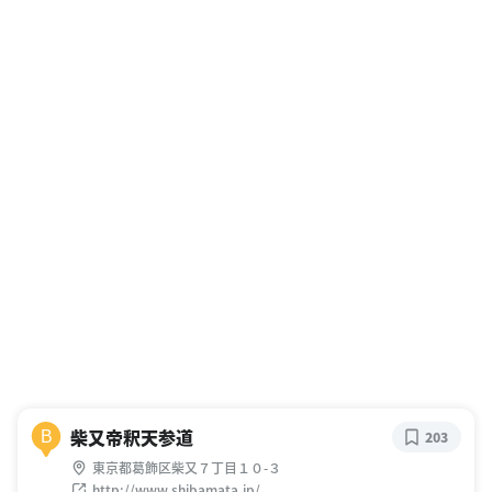
柴又帝釈天参道
B
203
東京都葛飾区柴又７丁目１０-３
http://www.shibamata.jp/