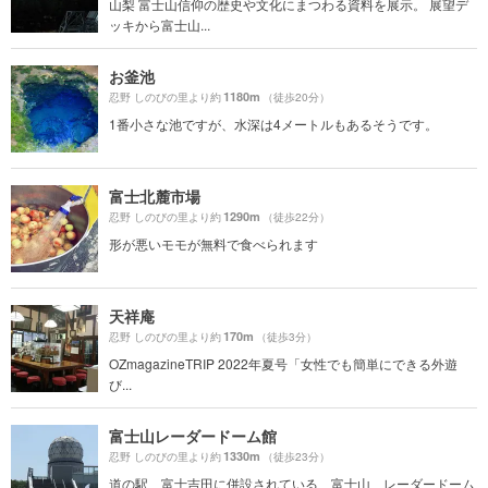
山梨 富士山信仰の歴史や文化にまつわる資料を展示。 展望デ
ッキから富士山...
お釜池
1180m
忍野 しのびの里より約
（徒歩20分）
1番小さな池ですが、水深は4メートルもあるそうです。
富士北麓市場
1290m
忍野 しのびの里より約
（徒歩22分）
形が悪いモモが無料で食べられます
天祥庵
170m
忍野 しのびの里より約
（徒歩3分）
OZmagazineTRIP 2022年夏号「女性でも簡単にできる外遊
び...
富士山レーダードーム館
1330m
忍野 しのびの里より約
（徒歩23分）
道の駅 富士吉田に併設されている、富士山 レーダードーム