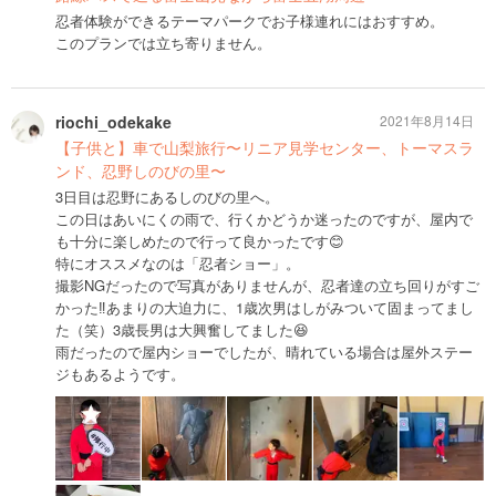
忍者体験ができるテーマパークでお子様連れにはおすすめ。
このプランでは立ち寄りません。
riochi_odekake
2021年8月14日
【子供と】車で山梨旅行〜リニア見学センター、トーマスラ
ンド、忍野しのびの里〜
3日目は忍野にあるしのびの里へ。
この日はあいにくの雨で、行くかどうか迷ったのですが、屋内で
も十分に楽しめたので行って良かったです😊
特にオススメなのは「忍者ショー」。
撮影NGだったので写真がありませんが、忍者達の立ち回りがすご
かった‼️あまりの大迫力に、1歳次男はしがみついて固まってまし
た（笑）3歳長男は大興奮してました😆
雨だったので屋内ショーでしたが、晴れている場合は屋外ステー
ジもあるようです。