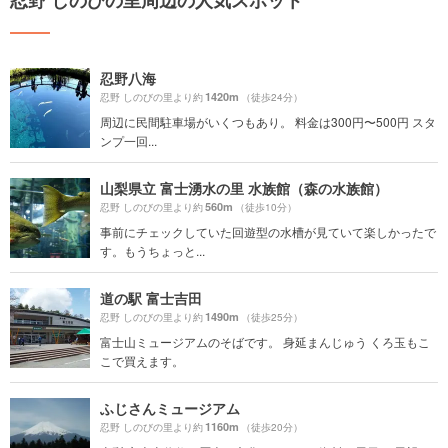
忍野 しのびの里周辺の人気スポット
忍野八海
1420m
忍野 しのびの里より約
（徒歩24分）
周辺に民間駐車場がいくつもあり。 料金は300円〜500円 スタ
ンプ一回...
山梨県立 富士湧水の里 水族館（森の水族館）
560m
忍野 しのびの里より約
（徒歩10分）
事前にチェックしていた回遊型の水槽が見ていて楽しかったで
す。もうちょっと...
道の駅 富士吉田
1490m
忍野 しのびの里より約
（徒歩25分）
富士山ミュージアムのそばです。 身延まんじゅう くろ玉もこ
こで買えます。
ふじさんミュージアム
1160m
忍野 しのびの里より約
（徒歩20分）