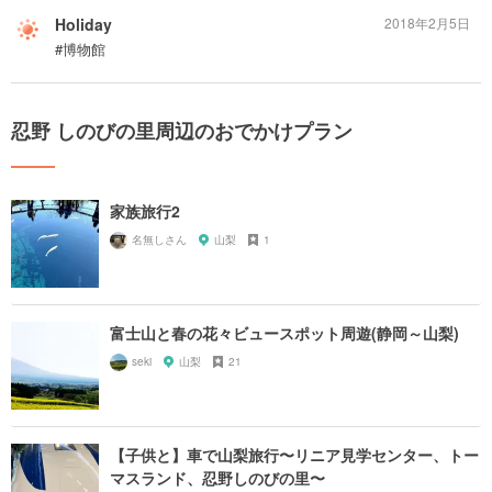
Holiday
2018年2月5日
#博物館
忍野 しのびの里周辺のおでかけプラン
家族旅行2
名無しさん
山梨
1
富士山と春の花々ビュースポット周遊(静岡～山梨)
seki
山梨
21
【子供と】車で山梨旅行〜リニア見学センター、トー
マスランド、忍野しのびの里〜