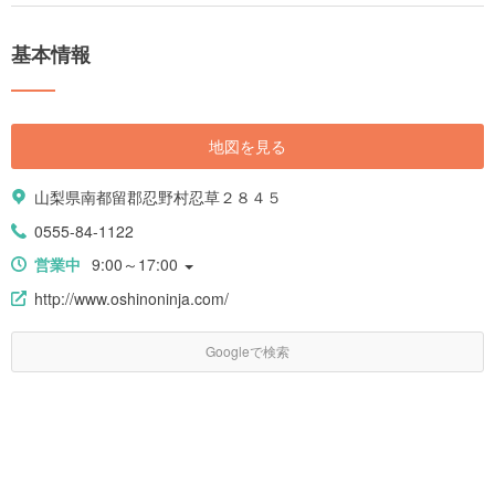
セスが抜群の観光スポットや、絶景が気軽に楽しめるスポットなど、定番
から穴場まで盛りだくさんです。 歴史的にも価値の高い神社があり、あの
基本情報
武田信玄の治めた土地でもあるんです。 また、ほうとうや信玄餅、山梨の
恵まれた気候によってできた県産ワインなど、美味しいものがたくさんあ
る都道府県でもあります。 そんな山梨県の定番観光スポットやグルメな
ど、厳選してご紹介します。
地図を見る
山梨県南都留郡忍野村忍草２８４５
0555-84-1122
営業中
9:00～17:00
http://www.oshinoninja.com/
Googleで検索