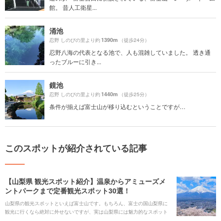
館。 昔人工衛星...
涌池
1390m
忍野 しのびの里より約
（徒歩24分）
忍野八海の代表となる池で、人も混雑していました。 透き通
ったブルーに引き...
鏡池
1440m
忍野 しのびの里より約
（徒歩25分）
条件が揃えば富士山が移り込むということですが…
このスポットが紹介されている記事
【山梨県 観光スポット紹介】温泉からアミューズメ
ントパークまで定番観光スポット30選！
山梨県の観光スポットといえば富士山です。もちろん、富士の国山梨県に
観光に行くなら絶対に外せないですが、実は山梨県には魅力的なスポット
がたくさんあります。富士急ハイランドや石和温泉など、都心からのアク