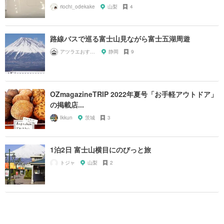
riochi_odekake
山梨
4
路線バスで巡る富士山見ながら富士五湖周遊
アツラエおすすめ旅プラン！
静岡
9
OZmagazineTRIP 2022年夏号「お手軽アウトドア」
の掲載店...
Ikkun
茨城
3
1泊2日 富士山横目にのびっと旅
トジャ
山梨
2