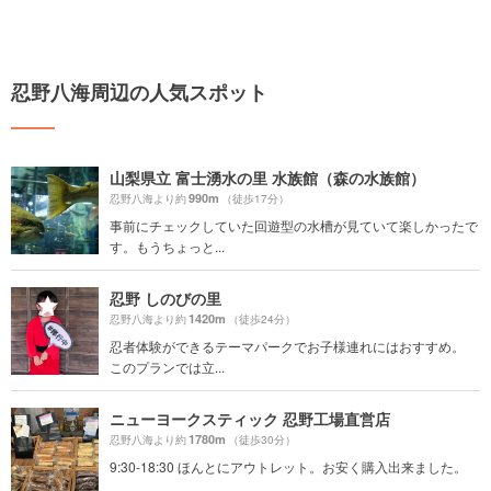
忍野八海周辺の人気スポット
山梨県立 富士湧水の里 水族館（森の水族館）
990m
忍野八海より約
（徒歩17分）
事前にチェックしていた回遊型の水槽が見ていて楽しかったで
す。もうちょっと...
忍野 しのびの里
1420m
忍野八海より約
（徒歩24分）
忍者体験ができるテーマパークでお子様連れにはおすすめ。
このプランでは立...
ニューヨークスティック 忍野工場直営店
1780m
忍野八海より約
（徒歩30分）
9:30-18:30 ほんとにアウトレット。お安く購入出来ました。