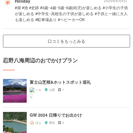
Holiday
2025年8月4日
#湖 #池 #史跡 #3歳･4歳･5歳･6歳(幼児)が楽しめる #小学生の子供
が楽しめる #中学生･高校生の子供が楽しめる #子供と一緒に大人
も楽しめる #駐車場あり #ベビーカーOK
口コミをもっとみる
忍野八海周辺のおでかけプラン
富士山芝桜&ホットスポット巡礼
ハル
山梨
1
GW 2024 日帰りでお出かけ
ぽぉ
愛知
0