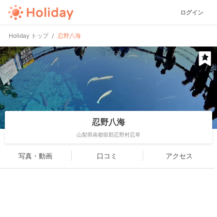
ログイン
Holiday トップ
忍野八海
忍野八海
山梨県南都留郡忍野村忍草
写真・動画
口コミ
アクセス