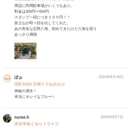
周辺に民間駐車場がいくつもあり。
料金は300円〜500円
スタンプ一回につき１００円！！
富士山が時々顔を出してくれた。
あの有名な忍野八海、初めてきたけど八海を巡り
あっさり満喫
ぽぉ
2024年8月18日
GW 2024 日帰りでお出かけ
神秘の湧水！
本当にキレイなブルー✨
nurse.h
2023年8月7日
伊豆半島ぐるりドライブ