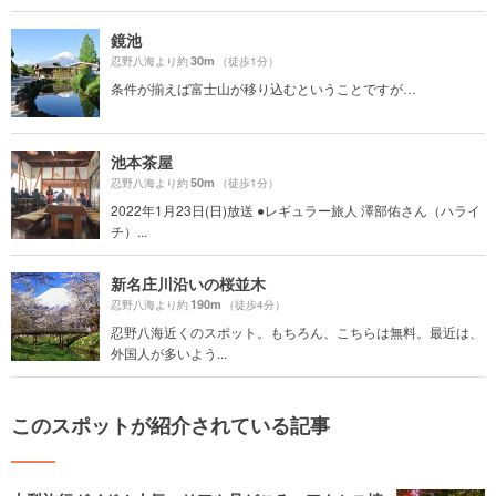
鏡池
30m
忍野八海より約
（徒歩1分）
条件が揃えば富士山が移り込むということですが…
池本茶屋
50m
忍野八海より約
（徒歩1分）
2022年1月23日(日)放送 ●レギュラー旅人 澤部佑さん（ハライ
チ）...
新名庄川沿いの桜並木
190m
忍野八海より約
（徒歩4分）
忍野八海近くのスポット。もちろん、こちらは無料。最近は、
外国人が多いよう...
このスポットが紹介されている記事