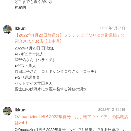
どこまでも青く深い水
神秘的
Ikkun
2023年1月26日
【2022年1月23日放送分】フジテレビ「なりゆき街道旅」で
紹介されたお店【山中湖】
2022年1月23日(日)放送
●レギュラー旅人
澤部佑さん（ハライチ）
●ゲスト旅人
原日出子さん、コカドケンタロウさん（ロッチ）
●なり調調査員
バッドナイス常田さん
富士山の伏流水に水源を発する神秘の湧水
Ikkun
2022年12月22日
OZmagazineTRIP 2022年夏号「お手軽アウトドア」の掲載店
舗vol.1
OZmagazineTRIP 2022年夏号「女性でも簡単にできる外遊び お