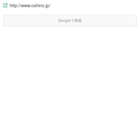
http://www.oshino.jp/
Googleで検索