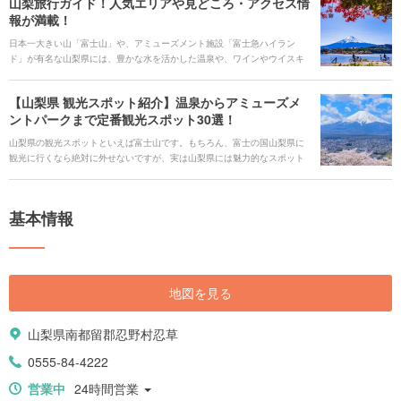
山梨旅行ガイド！人気エリアや見どころ・アクセス情
報が満載！
日本一大きい山「富士山」や、アミューズメント施設「富士急ハイラン
ド」が有名な山梨県には、豊かな水を活かした温泉や、ワインやウイスキ
ーなどのお酒があります。武田信玄ゆかりの地である甲府市では、日本有
数の景勝地「昇仙峡」があります。そんな魅力溢れる山梨県を旅行する時
【山梨県 観光スポット紹介】温泉からアミューズメ
に役立つ、見どころや観光スポット、ご当地グルメ、アクセス、宿泊施
ントパークまで定番観光スポット30選！
設、イベント、お得なチケットなどを一挙にご紹介します！
山梨県の観光スポットといえば富士山です。もちろん、富士の国山梨県に
観光に行くなら絶対に外せないですが、実は山梨県には魅力的なスポット
がたくさんあります。富士急ハイランドや石和温泉など、都心からのアク
セスが抜群の観光スポットや、絶景が気軽に楽しめるスポットなど、定番
から穴場まで盛りだくさんです。 歴史的にも価値の高い神社があり、あの
基本情報
武田信玄の治めた土地でもあるんです。 また、ほうとうや信玄餅、山梨の
恵まれた気候によってできた県産ワインなど、美味しいものがたくさんあ
る都道府県でもあります。 そんな山梨県の定番観光スポットやグルメな
ど、厳選してご紹介します。
地図を見る
山梨県南都留郡忍野村忍草
0555-84-4222
営業中
24時間営業