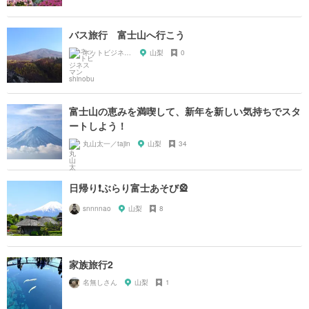
バス旅行 富士山へ行こう
ネットビジネスマン shinobu
山梨
0
富士山の恵みを満喫して、新年を新しい気持ちでスタ
ートしよう！
丸山太一／tajin
山梨
34
日帰り❗️ぶらり富士あそび🎡
snnnnao
山梨
8
家族旅行2
名無しさん
山梨
1