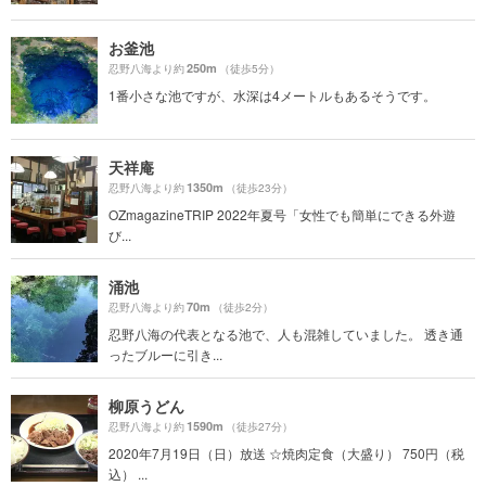
お釜池
250m
忍野八海より約
（徒歩5分）
1番小さな池ですが、水深は4メートルもあるそうです。
天祥庵
1350m
忍野八海より約
（徒歩23分）
OZmagazineTRIP 2022年夏号「女性でも簡単にできる外遊
び...
涌池
70m
忍野八海より約
（徒歩2分）
忍野八海の代表となる池で、人も混雑していました。 透き通
ったブルーに引き...
柳原うどん
1590m
忍野八海より約
（徒歩27分）
2020年7月19日（日）放送 ☆焼肉定食（大盛り） 750円（税
込） ...