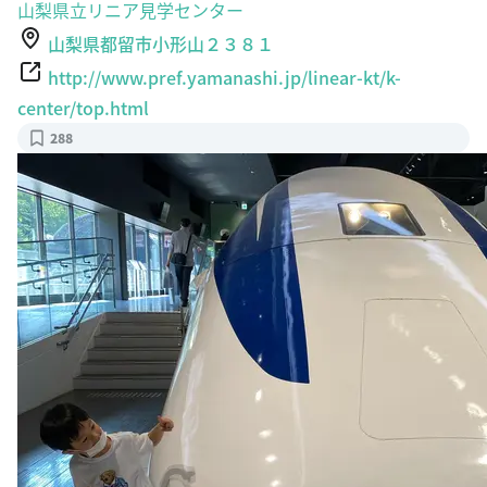
山梨県立リニア見学センター
山梨県都留市小形山２３８１
http://www.pref.yamanashi.jp/linear-kt/k-
center/top.html
288