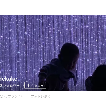
dekake
12
フォロワー
フォロー
でかけ
プラン
14
フォトレポ
0