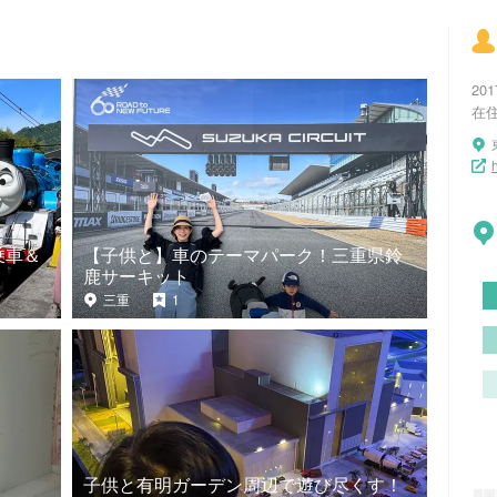
20
在
乗車＆
【子供と】車のテーマパーク！三重県鈴
鹿サーキット
三重
1
子供と有明ガーデン周辺で遊び尽くす！