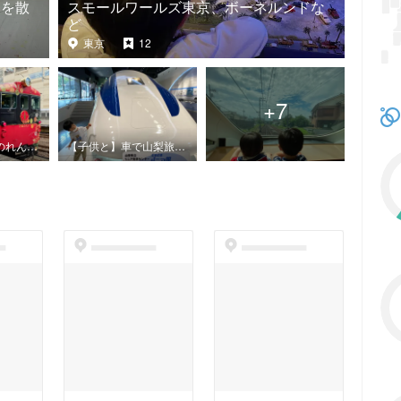
アを散
スモールワールズ東京、ボーネルンドな
ど
東京
12
+
7
【子供と】花嫁のれん乗車の旅(金沢〜和倉温泉2泊3日)
【子供と】車で山梨旅行〜リニア見学センター、トーマスランド、忍野しのびの里〜
t
dummyspot
dummyspot