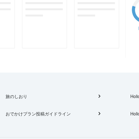
gefor
dummymessagefor
dummymessagefor
tplac
photoreportplac
photoreportplac
eholder
eholder
旅のしおり
Holi
おでかけプラン投稿ガイドライン
Holi