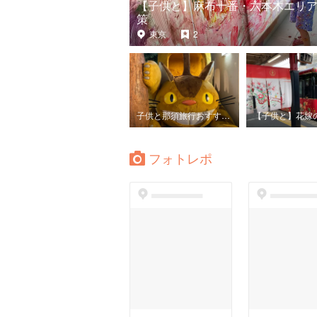
【子供と】麻布十番・六本木エリ
策
東京
2
子供と那須旅行おすすめスポット8選
フォトレポ
dummyspot
dummyspo