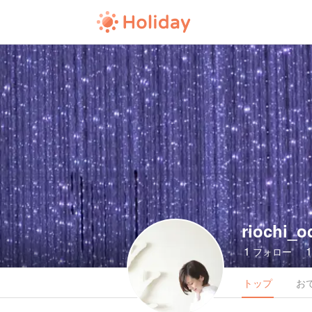
riochi_o
1
フォロー
トップ
お