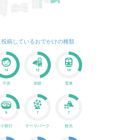
投稿しているおでかけの種類
14
12
10
子供
体験
電車
9
7
7
小旅行
テーマパーク
観光