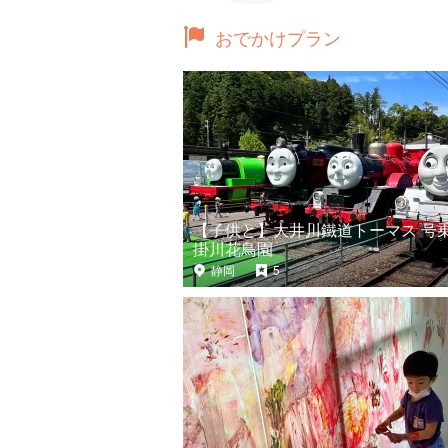
おでかけプラン
【子供と】大井川鐵道トーマス 号
掛川花鳥園
静岡
5