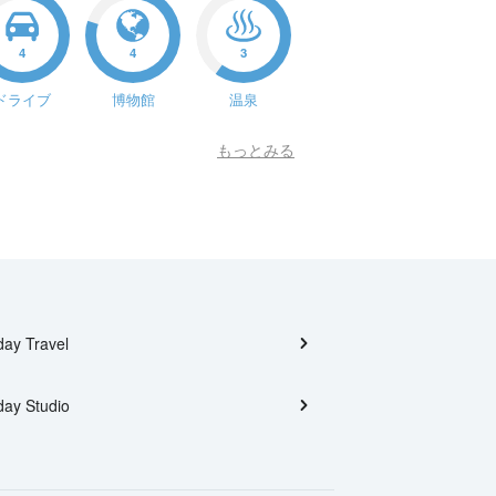
4
4
3
ドライブ
博物館
温泉
もっとみる
day Travel
day Studio