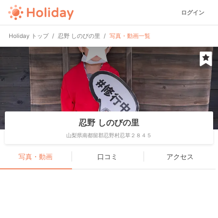
ログイン
Holiday トップ
忍野 しのびの里
写真・動画一覧
忍野 しのびの里
山梨県南都留郡忍野村忍草２８４５
写真・動画
口コミ
アクセス