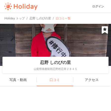
ログイン
Holiday トップ
忍野 しのびの里
口コミ一覧
忍野 しのびの里
山梨県南都留郡忍野村忍草２８４５
写真・動画
口コミ
アクセス