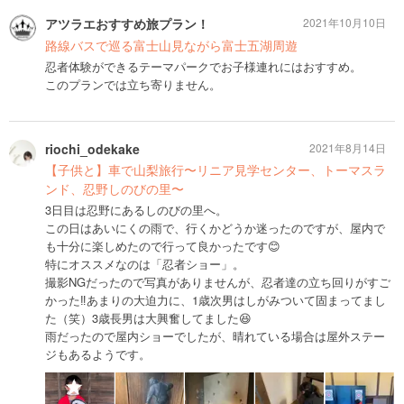
アツラエおすすめ旅プラン！
2021年10月10日
路線バスで巡る富士山見ながら富士五湖周遊
忍者体験ができるテーマパークでお子様連れにはおすすめ。
このプランでは立ち寄りません。
riochi_odekake
2021年8月14日
【子供と】車で山梨旅行〜リニア見学センター、トーマスラ
ンド、忍野しのびの里〜
3日目は忍野にあるしのびの里へ。
この日はあいにくの雨で、行くかどうか迷ったのですが、屋内で
も十分に楽しめたので行って良かったです😊
特にオススメなのは「忍者ショー」。
撮影NGだったので写真がありませんが、忍者達の立ち回りがすご
かった‼️あまりの大迫力に、1歳次男はしがみついて固まってまし
た（笑）3歳長男は大興奮してました😆
雨だったので屋内ショーでしたが、晴れている場合は屋外ステー
ジもあるようです。